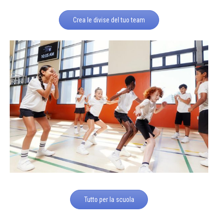
Crea le divise del tuo team
Tutto per la scuola