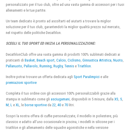
personalizzato per il tuo club, oltre ad una vasta gamma di accessori per i tuoi
allenamenti e le tue partite.
Un team dedicato è pronto ad ascoltarti ed aiutarti a trovare la miglior
soluzione per il tuo club, garantendoti la miglior qualità prezzo sul mercato,
nel rispetto delle politiche Decathlon.
SCEGLI IL TUO SPORT ED INIZIA LA PERSONALIZZAZIONE:
DecathlonClub offre una vasta gamma di prodotti 100% sublimati dedicati ai
praticanti di
Basket
,
Beach sport
,
Calcio
,
Ciclismo
,
Ginnastica Artistica
,
Nuoto
,
Pallanuoto
,
Pallavolo
,
Running
,
Rugby
,
Tennis
e
Triathlon
.
Inoltre potrai trovare un offerta dedicata agli
Sport Paralimpici
e alle
premiazioni sportive
Completa il tuo ordine con gli accessori 100% personalizzabili grazie alla
stampa in sublimato come gli
asciugamani
, disponibili in 5 misure, dalla
XS
,
S
,
M
,
L
e
XL
, le
borse sportive
da
22
,
40
e
70
litri.
Scopri la nostra offera di cuffie personalizzate, il modello in poliestere, più
classico e adatto all’uso occasionale in piscina, i modelli in silicone per i
triathlon e gli allenamento delle squadre agonistiche e nella versione