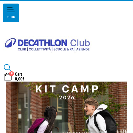
menu
0
Cart
0,00
€