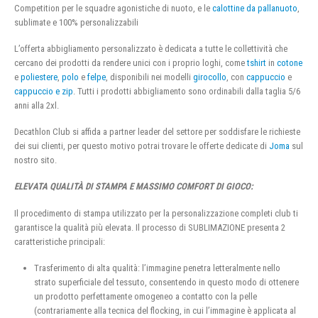
Competition per le squadre agonistiche di nuoto, e le
calottine da pallanuoto
,
sublimate e 100% personalizzabili
L’offerta abbigliamento personalizzato è dedicata a tutte le collettività che
cercano dei prodotti da rendere unici con i proprio loghi, come
tshirt
in
cotone
e
poliestere
,
polo
e
felpe
, disponibili nei modelli
girocollo
, con
cappuccio
e
cappuccio e zip
. Tutti i prodotti abbigliamento sono ordinabili dalla taglia 5/6
anni alla 2xl.
Decathlon Club si affida a partner leader del settore per soddisfare le richieste
dei sui clienti, per questo motivo potrai trovare le offerte dedicate di
Joma
sul
nostro sito.
ELEVATA QUALITÀ DI STAMPA E MASSIMO COMFORT DI GIOCO:
Il procedimento di stampa utilizzato per la personalizzazione completi club ti
garantisce la qualità più elevata. Il processo di SUBLIMAZIONE presenta 2
caratteristiche principali:
Trasferimento di alta qualità: l’immagine penetra letteralmente nello
strato superficiale del tessuto, consentendo in questo modo di ottenere
un prodotto perfettamente omogeneo a contatto con la pelle
(contrariamente alla tecnica del flocking, in cui l’immagine è applicata al