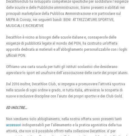
Decathlonclub ha sviluppato competenze specifiche per soddisfare l’esigenze
delle scuole e delle Pubbliche amministrazioni, Siamo presenti e abilitati nei
principali marketplace della Pubblica Amministrazione e in particolare sul
MEPA di Consip, nei seguenti bandi: BENI: ATTREZZATURE SPORTIVE,
MUSICALI E RICREATIVE
Decathlon è vicino ai bisogni delle scuole italiane e, consapevole delle
esigenze di pubblicità legate al mondo del PON, ha costruito un’offerta
apposita dedicata ai materiali e all’abbigliamento personalizzabile con i loghi
ufficiali PON.
Offriamo una carta scuola per tutti gli istituti scolastici che desiderano
agevolare lo sport ed usufruire dell’associazione delle carte dei propri alunni.
Dal 2016 inoltre, Decathlon Club, si impegna a promuovere l’attività sportiva
nelle scuole di ogni ordine e grado, in tutta Italia, attraverso la scoperta di
nuove e inclusive discipline con l’aiuto dei propri sportivi e dei Club Gold.
ED INOLTRE…
Non vendiamo solo abbigliamento, nella nostra offerta sono presenti tanti
accessori
indispensabili per l’allenamento e la pratica agonistica della tua
attività, che non ci è possibile offrirti nella collezione Decathlon. e’ per