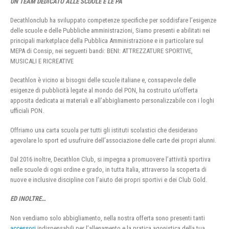
UN TEAM DEDICATO ALLE SCUOLE E LE PA
Decathlonclub ha sviluppato competenze specifiche per soddisfare l’esigenze
delle scuole e delle Pubbliche amministrazioni, Siamo presenti e abilitati nei
principali marketplace della Pubblica Amministrazione e in particolare sul
MEPA di Consip, nei seguenti bandi: BENI: ATTREZZATURE SPORTIVE,
MUSICALI E RICREATIVE
Decathlon è vicino ai bisogni delle scuole italiane e, consapevole delle
esigenze di pubblicità legate al mondo del PON, ha costruito un’offerta
apposita dedicata ai materiali e all’abbigliamento personalizzabile con i loghi
ufficiali PON.
Offriamo una carta scuola per tutti gli istituti scolastici che desiderano
agevolare lo sport ed usufruire dell’associazione delle carte dei propri alunni.
Dal 2016 inoltre, Decathlon Club, si impegna a promuovere l’attività sportiva
nelle scuole di ogni ordine e grado, in tutta Italia, attraverso la scoperta di
nuove e inclusive discipline con l’aiuto dei propri sportivi e dei Club Gold.
ED INOLTRE…
Non vendiamo solo abbigliamento, nella nostra offerta sono presenti tanti
accessori
indispensabili per l’allenamento e la pratica agonistica della tua