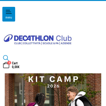
menu
0
Cart
0,00
€