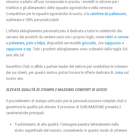
classico e adatto all’uso occasionale in piscina, i modelli in silicone per i
triathlon e gli allenamento delle squadre agonistiche e nella versione
Competition per le squadre agonistiche di nuoto, e le
calottine da pallanuoto
,
sublimate e 100% personalizzabili
L’offerta abbigliamento personalizzato è dedicata a tutte le collettività che
cercano dei prodotti da rendere unici con i proprio loghi, come
tshirt
in
cotone
e
poliestere
,
polo
e
felpe
, disponibili nei modelli
girocollo
, con
cappuccio
e
cappuccio e zip
. Tutti i prodotti abbigliamento sono ordinabili dalla taglia 5/6
anni alla 2xl.
Decathlon Club si affida a partner leader del settore per soddisfare le richieste
dei sui clienti, per questo motivo potrai trovare le offerte dedicate di
Joma
sul
nostro sito.
ELEVATA QUALITÀ DI STAMPA E MASSIMO COMFORT DI GIOCO:
Il procedimento di stampa utilizzato per la personalizzazione completi club ti
garantisce la qualità più elevata. Il processo di SUBLIMAZIONE presenta 2
caratteristiche principali:
Trasferimento di alta qualità: l’immagine penetra letteralmente nello
strato superficiale del tessuto, consentendo in questo modo di ottenere