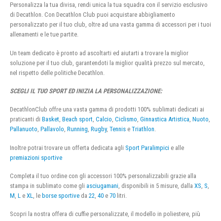
Personalizza la tua divisa, rendi unica la tua squadra con il servizio esclusivo
di Decathlon. Con Decathlon Club puoi acquistare abbigliamento
personalizzato per il tuo club, oltre ad una vasta gamma di accessori per i tuoi
allenamenti e le tue partite.
Un team dedicato è pronto ad ascoltarti ed aiutarti a trovare la miglior
soluzione per il tuo club, garantendoti la miglior qualità prezzo sul mercato,
nel rispetto delle politiche Decathlon.
SCEGLI IL TUO SPORT ED INIZIA LA PERSONALIZZAZIONE:
DecathlonClub offre una vasta gamma di prodotti 100% sublimati dedicati ai
praticanti di
Basket
,
Beach sport
,
Calcio
,
Ciclismo
,
Ginnastica Artistica
,
Nuoto
,
Pallanuoto
,
Pallavolo
,
Running
,
Rugby
,
Tennis
e
Triathlon
.
Inoltre potrai trovare un offerta dedicata agli
Sport Paralimpici
e alle
premiazioni sportive
Completa il tuo ordine con gli accessori 100% personalizzabili grazie alla
stampa in sublimato come gli
asciugamani
, disponibili in 5 misure, dalla
XS
,
S
,
M
,
L
e
XL
, le
borse sportive
da
22
,
40
e
70
litri.
Scopri la nostra offera di cuffie personalizzate, il modello in poliestere, più