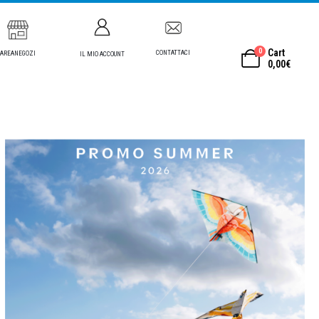
0
Cart
CONTATTACI
AREANEGOZI
IL MIO ACCOUNT
0,00
€