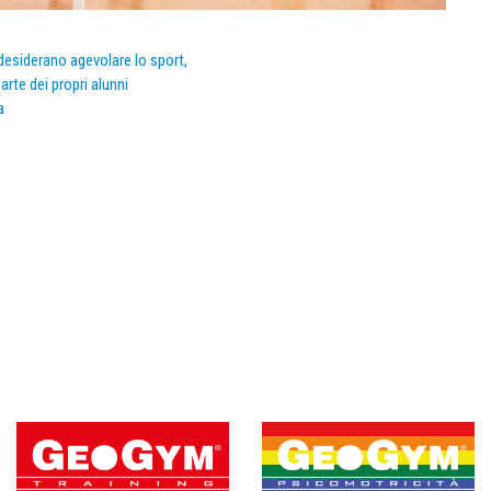
e desiderano agevolare lo sport,
arte dei propri alunni
a