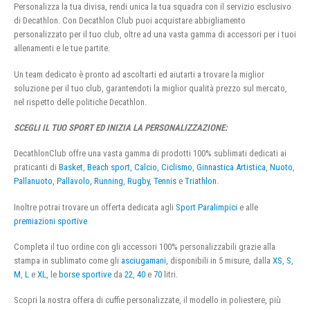
Personalizza la tua divisa, rendi unica la tua squadra con il servizio esclusivo
di Decathlon. Con Decathlon Club puoi acquistare abbigliamento
personalizzato per il tuo club, oltre ad una vasta gamma di accessori per i tuoi
allenamenti e le tue partite.
Un team dedicato è pronto ad ascoltarti ed aiutarti a trovare la miglior
soluzione per il tuo club, garantendoti la miglior qualità prezzo sul mercato,
nel rispetto delle politiche Decathlon.
SCEGLI IL TUO SPORT ED INIZIA LA PERSONALIZZAZIONE:
DecathlonClub offre una vasta gamma di prodotti 100% sublimati dedicati ai
praticanti di
Basket
,
Beach sport
,
Calcio
,
Ciclismo
,
Ginnastica Artistica
,
Nuoto
,
Pallanuoto
,
Pallavolo
,
Running
,
Rugby
,
Tennis
e
Triathlon
.
Inoltre potrai trovare un offerta dedicata agli
Sport Paralimpici
e alle
premiazioni sportive
Completa il tuo ordine con gli accessori 100% personalizzabili grazie alla
stampa in sublimato come gli
asciugamani
, disponibili in 5 misure, dalla
XS
,
S
,
M
,
L
e
XL
, le
borse sportive
da
22
,
40
e
70
litri.
Scopri la nostra offera di cuffie personalizzate, il modello in poliestere, più