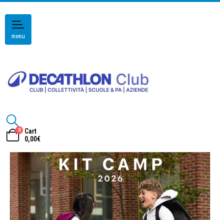
menu
0
Cart
0,00
€