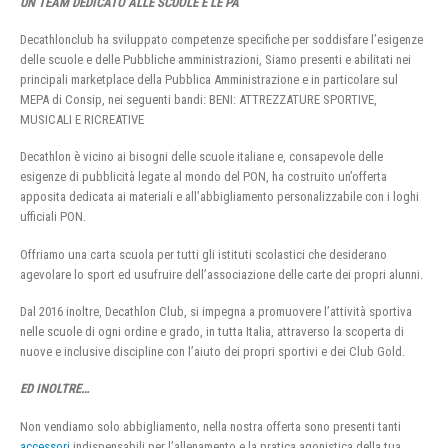
UN TEAM DEDICATO ALLE SCUOLE E LE PA
Decathlonclub ha sviluppato competenze specifiche per soddisfare l’esigenze
delle scuole e delle Pubbliche amministrazioni, Siamo presenti e abilitati nei
principali marketplace della Pubblica Amministrazione e in particolare sul
MEPA di Consip, nei seguenti bandi: BENI: ATTREZZATURE SPORTIVE,
MUSICALI E RICREATIVE
Decathlon è vicino ai bisogni delle scuole italiane e, consapevole delle
esigenze di pubblicità legate al mondo del PON, ha costruito un’offerta
apposita dedicata ai materiali e all’abbigliamento personalizzabile con i loghi
ufficiali PON.
Offriamo una carta scuola per tutti gli istituti scolastici che desiderano
agevolare lo sport ed usufruire dell’associazione delle carte dei propri alunni.
Dal 2016 inoltre, Decathlon Club, si impegna a promuovere l’attività sportiva
nelle scuole di ogni ordine e grado, in tutta Italia, attraverso la scoperta di
nuove e inclusive discipline con l’aiuto dei propri sportivi e dei Club Gold.
ED INOLTRE…
Non vendiamo solo abbigliamento, nella nostra offerta sono presenti tanti
accessori
indispensabili per l’allenamento e la pratica agonistica della tua