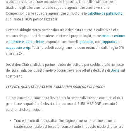
classico e adatto all’uso occasionale in piscina, i modelli in silicone per i
triathlon e gli allenamento delle squadre agonistiche e nella versione
Competition per le squadre agonistiche di nuoto, e le
calottine da pallanuoto
,
sublimate e 100% personalizzabili
L’offerta abbigliamento personalizzato è dedicata a tutte le collettività che
cercano dei prodotti da rendere unici con i proprio loghi, come
tshirt
in
cotone
e
poliestere
,
polo
e
felpe
, disponibili nei modelli
girocollo
, con
cappuccio
e
cappuccio e zip
. Tutti i prodotti abbigliamento sono ordinabili dalla taglia 5/6
anni alla 2xl.
Decathlon Club si affida a partner leader del settore per soddisfare le richieste
dei sui clienti, per questo motivo potrai trovare le offerte dedicate di
Joma
sul
nostro sito.
ELEVATA QUALITÀ DI STAMPA E MASSIMO COMFORT DI GIOCO:
Il procedimento di stampa utilizzato per la personalizzazione completi club ti
garantisce la qualità più elevata. Il processo di SUBLIMAZIONE presenta 2
caratteristiche principali:
Trasferimento di alta qualità: l’immagine penetra letteralmente nello
strato superficiale del tessuto, consentendo in questo modo di ottenere