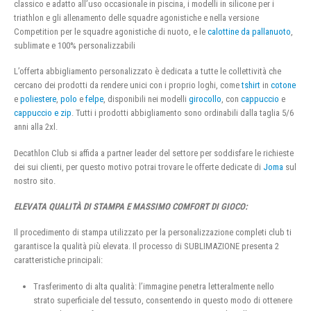
classico e adatto all’uso occasionale in piscina, i modelli in silicone per i
triathlon e gli allenamento delle squadre agonistiche e nella versione
Competition per le squadre agonistiche di nuoto, e le
calottine da pallanuoto
,
sublimate e 100% personalizzabili
L’offerta abbigliamento personalizzato è dedicata a tutte le collettività che
cercano dei prodotti da rendere unici con i proprio loghi, come
tshirt
in
cotone
e
poliestere
,
polo
e
felpe
, disponibili nei modelli
girocollo
, con
cappuccio
e
cappuccio e zip
. Tutti i prodotti abbigliamento sono ordinabili dalla taglia 5/6
anni alla 2xl.
Decathlon Club si affida a partner leader del settore per soddisfare le richieste
dei sui clienti, per questo motivo potrai trovare le offerte dedicate di
Joma
sul
nostro sito.
ELEVATA QUALITÀ DI STAMPA E MASSIMO COMFORT DI GIOCO:
Il procedimento di stampa utilizzato per la personalizzazione completi club ti
garantisce la qualità più elevata. Il processo di SUBLIMAZIONE presenta 2
caratteristiche principali:
Trasferimento di alta qualità: l’immagine penetra letteralmente nello
strato superficiale del tessuto, consentendo in questo modo di ottenere