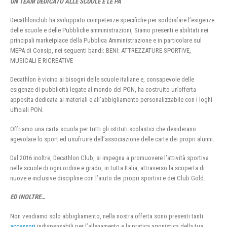
UN TEAM DEDICATO ALLE SCUOLE E LE PA
Decathlonclub ha sviluppato competenze specifiche per soddisfare l’esigenze
delle scuole e delle Pubbliche amministrazioni, Siamo presenti e abilitati nei
principali marketplace della Pubblica Amministrazione e in particolare sul
MEPA di Consip, nei seguenti bandi: BENI: ATTREZZATURE SPORTIVE,
MUSICALI E RICREATIVE
Decathlon è vicino ai bisogni delle scuole italiane e, consapevole delle
esigenze di pubblicità legate al mondo del PON, ha costruito un’offerta
apposita dedicata ai materiali e all’abbigliamento personalizzabile con i loghi
ufficiali PON.
Offriamo una carta scuola per tutti gli istituti scolastici che desiderano
agevolare lo sport ed usufruire dell’associazione delle carte dei propri alunni.
Dal 2016 inoltre, Decathlon Club, si impegna a promuovere l’attività sportiva
nelle scuole di ogni ordine e grado, in tutta Italia, attraverso la scoperta di
nuove e inclusive discipline con l’aiuto dei propri sportivi e dei Club Gold.
ED INOLTRE…
Non vendiamo solo abbigliamento, nella nostra offerta sono presenti tanti
accessori
indispensabili per l’allenamento e la pratica agonistica della tua