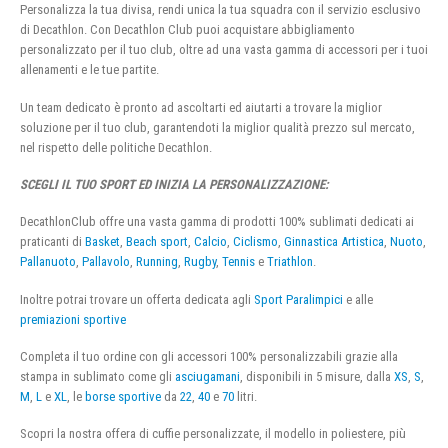
Personalizza la tua divisa, rendi unica la tua squadra con il servizio esclusivo
di Decathlon. Con Decathlon Club puoi acquistare abbigliamento
personalizzato per il tuo club, oltre ad una vasta gamma di accessori per i tuoi
allenamenti e le tue partite.
Un team dedicato è pronto ad ascoltarti ed aiutarti a trovare la miglior
soluzione per il tuo club, garantendoti la miglior qualità prezzo sul mercato,
nel rispetto delle politiche Decathlon.
SCEGLI IL TUO SPORT ED INIZIA LA PERSONALIZZAZIONE:
DecathlonClub offre una vasta gamma di prodotti 100% sublimati dedicati ai
praticanti di
Basket
,
Beach sport
,
Calcio
,
Ciclismo
,
Ginnastica Artistica
,
Nuoto
,
Pallanuoto
,
Pallavolo
,
Running
,
Rugby
,
Tennis
e
Triathlon
.
Inoltre potrai trovare un offerta dedicata agli
Sport Paralimpici
e alle
premiazioni sportive
Completa il tuo ordine con gli accessori 100% personalizzabili grazie alla
stampa in sublimato come gli
asciugamani
, disponibili in 5 misure, dalla
XS
,
S
,
M
,
L
e
XL
, le
borse sportive
da
22
,
40
e
70
litri.
Scopri la nostra offera di cuffie personalizzate, il modello in poliestere, più