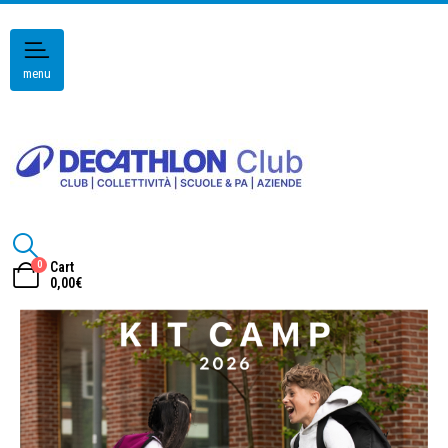
menu
0
Cart
0,00
€