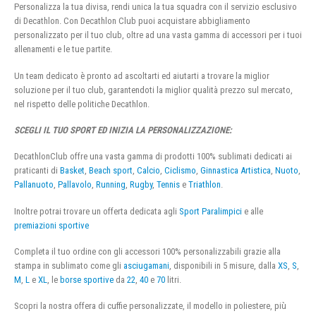
Personalizza la tua divisa, rendi unica la tua squadra con il servizio esclusivo
di Decathlon. Con Decathlon Club puoi acquistare abbigliamento
personalizzato per il tuo club, oltre ad una vasta gamma di accessori per i tuoi
allenamenti e le tue partite.
Un team dedicato è pronto ad ascoltarti ed aiutarti a trovare la miglior
soluzione per il tuo club, garantendoti la miglior qualità prezzo sul mercato,
nel rispetto delle politiche Decathlon.
SCEGLI IL TUO SPORT ED INIZIA LA PERSONALIZZAZIONE:
DecathlonClub offre una vasta gamma di prodotti 100% sublimati dedicati ai
praticanti di
Basket
,
Beach sport
,
Calcio
,
Ciclismo
,
Ginnastica Artistica
,
Nuoto
,
Pallanuoto
,
Pallavolo
,
Running
,
Rugby
,
Tennis
e
Triathlon
.
Inoltre potrai trovare un offerta dedicata agli
Sport Paralimpici
e alle
premiazioni sportive
Completa il tuo ordine con gli accessori 100% personalizzabili grazie alla
stampa in sublimato come gli
asciugamani
, disponibili in 5 misure, dalla
XS
,
S
,
M
,
L
e
XL
, le
borse sportive
da
22
,
40
e
70
litri.
Scopri la nostra offera di cuffie personalizzate, il modello in poliestere, più