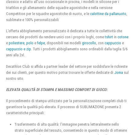
classico e adatto all’uso occasionale in piscina, i modelli in silicone per i
triathlon e gli allenamento delle squadre agonistiche e nella versione
Competition per le squadre agonistiche di nuoto, e le
calottine da pallanuoto
,
sublimate e 100% personalizzabili
L’offerta abbigliamento personalizzato è dedicata a tutte le collettività che
cercano dei prodotti da rendere unici con i proprio loghi, come
tshirt
in
cotone
e
poliestere
,
polo
e
felpe
, disponibili nei modelli
girocollo
, con
cappuccio
e
cappuccio e zip
. Tutti i prodotti abbigliamento sono ordinabili dalla taglia 5/6
anni alla 2xl.
Decathlon Club si affida a partner leader del settore per soddisfare le richieste
dei sui clienti, per questo motivo potrai trovare le offerte dedicate di
Joma
sul
nostro sito.
ELEVATA QUALITÀ DI STAMPA E MASSIMO COMFORT DI GIOCO:
Il procedimento di stampa utilizzato per la personalizzazione completi club ti
garantisce la qualità più elevata. Il processo di SUBLIMAZIONE presenta 2
caratteristiche principali:
Trasferimento di alta qualità: l’immagine penetra letteralmente nello
strato superficiale del tessuto, consentendo in questo modo di ottenere