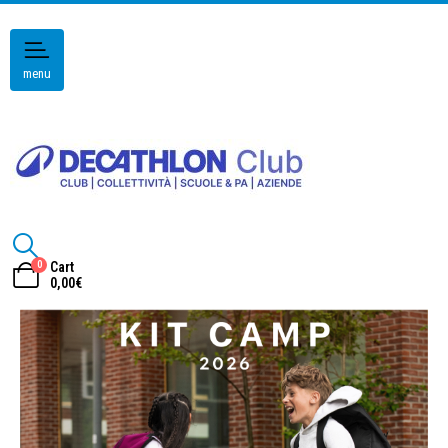
menu
0
Cart
0,00
€