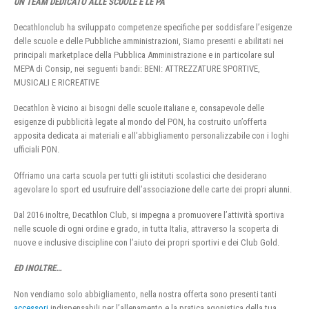
UN TEAM DEDICATO ALLE SCUOLE E LE PA
Decathlonclub ha sviluppato competenze specifiche per soddisfare l’esigenze
delle scuole e delle Pubbliche amministrazioni, Siamo presenti e abilitati nei
principali marketplace della Pubblica Amministrazione e in particolare sul
MEPA di Consip, nei seguenti bandi: BENI: ATTREZZATURE SPORTIVE,
MUSICALI E RICREATIVE
Decathlon è vicino ai bisogni delle scuole italiane e, consapevole delle
esigenze di pubblicità legate al mondo del PON, ha costruito un’offerta
apposita dedicata ai materiali e all’abbigliamento personalizzabile con i loghi
ufficiali PON.
Offriamo una carta scuola per tutti gli istituti scolastici che desiderano
agevolare lo sport ed usufruire dell’associazione delle carte dei propri alunni.
Dal 2016 inoltre, Decathlon Club, si impegna a promuovere l’attività sportiva
nelle scuole di ogni ordine e grado, in tutta Italia, attraverso la scoperta di
nuove e inclusive discipline con l’aiuto dei propri sportivi e dei Club Gold.
ED INOLTRE…
Non vendiamo solo abbigliamento, nella nostra offerta sono presenti tanti
accessori
indispensabili per l’allenamento e la pratica agonistica della tua