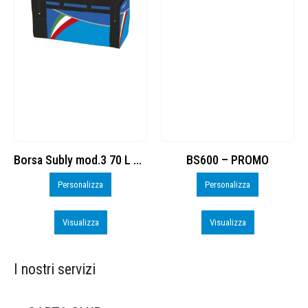
Borsa Subly mod.3 70 L cod. 8374965
BS600 – PROMO
rsonalizza
Personalizza
Perso
Visualizza
Visualizza
Visu
I nostri servizi