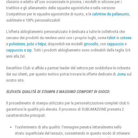
classico e adatto all’uso occasionale in piscina, i modelli in silicone per i
triathlon e gli allenamento delle squadre agonistiche e nella versione
Competition per le squadre agonistiche di nuoto, e le
calottine da pallanuoto
,
sublimate e 100% personalizzabili
L’offerta abbigliamento personalizzato è dedicata a tutte le collettività che
cercano dei prodotti da rendere unici con i proprio loghi, come
tshirt
in
cotone
e
poliestere
,
polo
e
felpe
, disponibili nei modelli
girocollo
, con
cappuccio
e
cappuccio e zip
. Tutti i prodotti abbigliamento sono ordinabili dalla taglia 5/6
anni alla 2xl.
Decathlon Club si affida a partner leader del settore per soddisfare le richieste
dei sui clienti, per questo motivo potrai trovare le offerte dedicate di
Joma
sul
nostro sito.
ELEVATA QUALITÀ DI STAMPA E MASSIMO COMFORT DI GIOCO:
Il procedimento di stampa utilizzato per la personalizzazione completi club ti
garantisce la qualità più elevata. Il processo di SUBLIMAZIONE presenta 2
caratteristiche principali:
Trasferimento di alta qualità: l’immagine penetra letteralmente nello
strato superficiale del tessuto, consentendo in questo modo di ottenere