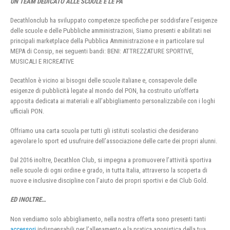
UN TEAM DEDICATO ALLE SCUOLE E LE PA
Decathlonclub ha sviluppato competenze specifiche per soddisfare l’esigenze
delle scuole e delle Pubbliche amministrazioni, Siamo presenti e abilitati nei
principali marketplace della Pubblica Amministrazione e in particolare sul
MEPA di Consip, nei seguenti bandi: BENI: ATTREZZATURE SPORTIVE,
MUSICALI E RICREATIVE
Decathlon è vicino ai bisogni delle scuole italiane e, consapevole delle
esigenze di pubblicità legate al mondo del PON, ha costruito un’offerta
apposita dedicata ai materiali e all’abbigliamento personalizzabile con i loghi
ufficiali PON.
Offriamo una carta scuola per tutti gli istituti scolastici che desiderano
agevolare lo sport ed usufruire dell’associazione delle carte dei propri alunni.
Dal 2016 inoltre, Decathlon Club, si impegna a promuovere l’attività sportiva
nelle scuole di ogni ordine e grado, in tutta Italia, attraverso la scoperta di
nuove e inclusive discipline con l’aiuto dei propri sportivi e dei Club Gold.
ED INOLTRE…
Non vendiamo solo abbigliamento, nella nostra offerta sono presenti tanti
accessori
indispensabili per l’allenamento e la pratica agonistica della tua