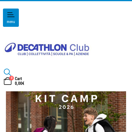
menu
0
Cart
0,00
€