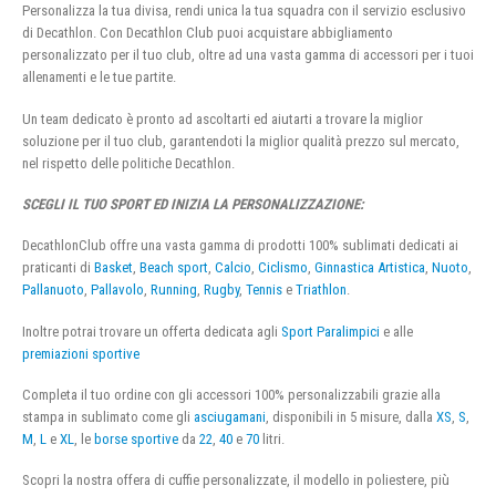
Personalizza la tua divisa, rendi unica la tua squadra con il servizio esclusivo
di Decathlon. Con Decathlon Club puoi acquistare abbigliamento
personalizzato per il tuo club, oltre ad una vasta gamma di accessori per i tuoi
allenamenti e le tue partite.
Un team dedicato è pronto ad ascoltarti ed aiutarti a trovare la miglior
soluzione per il tuo club, garantendoti la miglior qualità prezzo sul mercato,
nel rispetto delle politiche Decathlon.
SCEGLI IL TUO SPORT ED INIZIA LA PERSONALIZZAZIONE:
DecathlonClub offre una vasta gamma di prodotti 100% sublimati dedicati ai
praticanti di
Basket
,
Beach sport
,
Calcio
,
Ciclismo
,
Ginnastica Artistica
,
Nuoto
,
Pallanuoto
,
Pallavolo
,
Running
,
Rugby
,
Tennis
e
Triathlon
.
Inoltre potrai trovare un offerta dedicata agli
Sport Paralimpici
e alle
premiazioni sportive
Completa il tuo ordine con gli accessori 100% personalizzabili grazie alla
stampa in sublimato come gli
asciugamani
, disponibili in 5 misure, dalla
XS
,
S
,
M
,
L
e
XL
, le
borse sportive
da
22
,
40
e
70
litri.
Scopri la nostra offera di cuffie personalizzate, il modello in poliestere, più