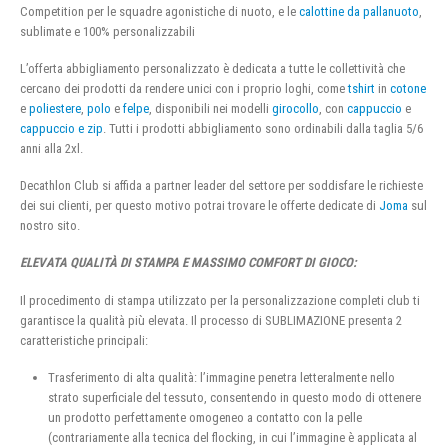
Competition per le squadre agonistiche di nuoto, e le
calottine da pallanuoto
,
sublimate e 100% personalizzabili
L’offerta abbigliamento personalizzato è dedicata a tutte le collettività che
cercano dei prodotti da rendere unici con i proprio loghi, come
tshirt
in
cotone
e
poliestere
,
polo
e
felpe
, disponibili nei modelli
girocollo
, con
cappuccio
e
cappuccio e zip
. Tutti i prodotti abbigliamento sono ordinabili dalla taglia 5/6
anni alla 2xl.
Decathlon Club si affida a partner leader del settore per soddisfare le richieste
dei sui clienti, per questo motivo potrai trovare le offerte dedicate di
Joma
sul
nostro sito.
ELEVATA QUALITÀ DI STAMPA E MASSIMO COMFORT DI GIOCO:
Il procedimento di stampa utilizzato per la personalizzazione completi club ti
garantisce la qualità più elevata. Il processo di SUBLIMAZIONE presenta 2
caratteristiche principali:
Trasferimento di alta qualità: l’immagine penetra letteralmente nello
strato superficiale del tessuto, consentendo in questo modo di ottenere
un prodotto perfettamente omogeneo a contatto con la pelle
(contrariamente alla tecnica del flocking, in cui l’immagine è applicata al