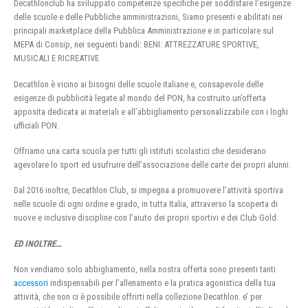
Decathlonclub ha sviluppato competenze specifiche per soddisfare l’esigenze
delle scuole e delle Pubbliche amministrazioni, Siamo presenti e abilitati nei
principali marketplace della Pubblica Amministrazione e in particolare sul
MEPA di Consip, nei seguenti bandi: BENI: ATTREZZATURE SPORTIVE,
MUSICALI E RICREATIVE
Decathlon è vicino ai bisogni delle scuole italiane e, consapevole delle
esigenze di pubblicità legate al mondo del PON, ha costruito un’offerta
apposita dedicata ai materiali e all’abbigliamento personalizzabile con i loghi
ufficiali PON.
Offriamo una carta scuola per tutti gli istituti scolastici che desiderano
agevolare lo sport ed usufruire dell’associazione delle carte dei propri alunni.
Dal 2016 inoltre, Decathlon Club, si impegna a promuovere l’attività sportiva
nelle scuole di ogni ordine e grado, in tutta Italia, attraverso la scoperta di
nuove e inclusive discipline con l’aiuto dei propri sportivi e dei Club Gold.
ED INOLTRE…
Non vendiamo solo abbigliamento, nella nostra offerta sono presenti tanti
accessori
indispensabili per l’allenamento e la pratica agonistica della tua
attività, che non ci è possibile offrirti nella collezione Decathlon. e’ per