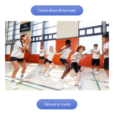
Crea le divise del tuo team
Tutto per la scuola