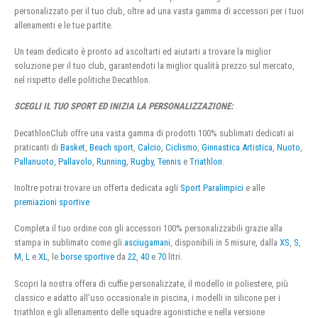
personalizzato per il tuo club, oltre ad una vasta gamma di accessori per i tuoi
allenamenti e le tue partite.
Un team dedicato è pronto ad ascoltarti ed aiutarti a trovare la miglior
soluzione per il tuo club, garantendoti la miglior qualità prezzo sul mercato,
nel rispetto delle politiche Decathlon.
SCEGLI IL TUO SPORT ED INIZIA LA PERSONALIZZAZIONE:
DecathlonClub offre una vasta gamma di prodotti 100% sublimati dedicati ai
praticanti di
Basket
,
Beach sport
,
Calcio
,
Ciclismo
,
Ginnastica Artistica
,
Nuoto
,
Pallanuoto
,
Pallavolo
,
Running
,
Rugby
,
Tennis
e
Triathlon
.
Inoltre potrai trovare un offerta dedicata agli
Sport Paralimpici
e alle
premiazioni sportive
Completa il tuo ordine con gli accessori 100% personalizzabili grazie alla
stampa in sublimato come gli
asciugamani
, disponibili in 5 misure, dalla
XS
,
S
,
M
,
L
e
XL
, le
borse sportive
da
22
,
40
e
70
litri.
Scopri la nostra offera di cuffie personalizzate, il modello in poliestere, più
classico e adatto all’uso occasionale in piscina, i modelli in silicone per i
triathlon e gli allenamento delle squadre agonistiche e nella versione