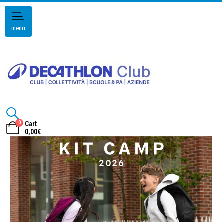
menu
0
Cart
0,00
€