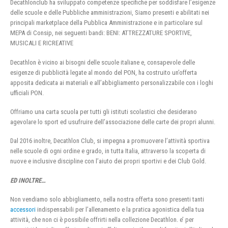
Decathlonclub ha sviluppato competenze specifiche per soddisfare l’esigenze
delle scuole e delle Pubbliche amministrazioni, Siamo presenti e abilitati nei
principali marketplace della Pubblica Amministrazione e in particolare sul
MEPA di Consip, nei seguenti bandi: BENI: ATTREZZATURE SPORTIVE,
MUSICALI E RICREATIVE
Decathlon è vicino ai bisogni delle scuole italiane e, consapevole delle
esigenze di pubblicità legate al mondo del PON, ha costruito un’offerta
apposita dedicata ai materiali e all’abbigliamento personalizzabile con i loghi
ufficiali PON.
Offriamo una carta scuola per tutti gli istituti scolastici che desiderano
agevolare lo sport ed usufruire dell’associazione delle carte dei propri alunni.
Dal 2016 inoltre, Decathlon Club, si impegna a promuovere l’attività sportiva
nelle scuole di ogni ordine e grado, in tutta Italia, attraverso la scoperta di
nuove e inclusive discipline con l’aiuto dei propri sportivi e dei Club Gold.
ED INOLTRE…
Non vendiamo solo abbigliamento, nella nostra offerta sono presenti tanti
accessori
indispensabili per l’allenamento e la pratica agonistica della tua
attività, che non ci è possibile offrirti nella collezione Decathlon. e’ per