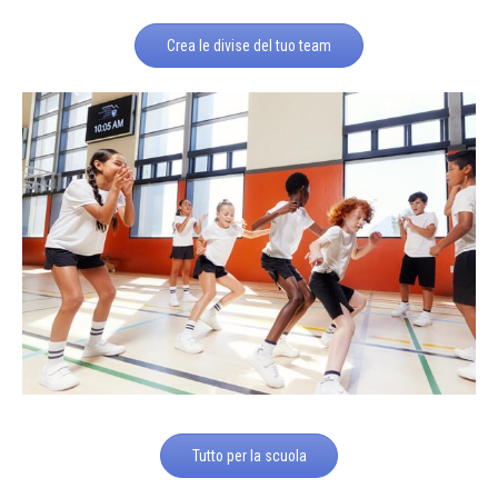
Crea le divise del tuo team
Tutto per la scuola