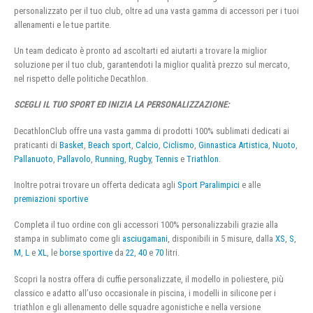
personalizzato per il tuo club, oltre ad una vasta gamma di accessori per i tuoi
allenamenti e le tue partite.
Un team dedicato è pronto ad ascoltarti ed aiutarti a trovare la miglior
soluzione per il tuo club, garantendoti la miglior qualità prezzo sul mercato,
nel rispetto delle politiche Decathlon.
SCEGLI IL TUO SPORT ED INIZIA LA PERSONALIZZAZIONE:
DecathlonClub offre una vasta gamma di prodotti 100% sublimati dedicati ai
praticanti di
Basket
,
Beach sport
,
Calcio
,
Ciclismo
,
Ginnastica Artistica
,
Nuoto
,
Pallanuoto
,
Pallavolo
,
Running
,
Rugby
,
Tennis
e
Triathlon
.
Inoltre potrai trovare un offerta dedicata agli
Sport Paralimpici
e alle
premiazioni sportive
Completa il tuo ordine con gli accessori 100% personalizzabili grazie alla
stampa in sublimato come gli
asciugamani
, disponibili in 5 misure, dalla
XS
,
S
,
M
,
L
e
XL
, le
borse sportive
da
22
,
40
e
70
litri.
Scopri la nostra offera di cuffie personalizzate, il modello in poliestere, più
classico e adatto all’uso occasionale in piscina, i modelli in silicone per i
triathlon e gli allenamento delle squadre agonistiche e nella versione