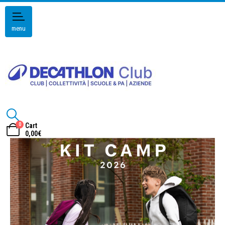
menu
0
Cart
0,00
€