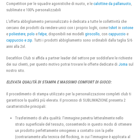
Competition per le squadre agonistiche di nuoto, e le
calottine da pallanuoto
,
sublimate e 100% personalizzabili
L’offerta abbigliamento personalizzato è dedicata a tutte le collettività che
cercano dei prodotti da rendere unici con i proprio loghi, come
tshirt
in
cotone
e
poliestere
,
polo
e
felpe
, disponibili nei modelli
girocollo
, con
cappuccio
e
cappuccio e zip
. Tutti i prodotti abbigliamento sono ordinabili dalla taglia 5/6
anni alla 2xl.
Decathlon Club si affida a partner leader del settore per soddisfare le richieste
dei sui clienti, per questo motivo potrai trovare le offerte dedicate di
Joma
sul
nostro sito.
ELEVATA QUALITÀ DI STAMPA E MASSIMO COMFORT DI GIOCO:
Il procedimento di stampa utilizzato per la personalizzazione completi club ti
garantisce la qualità più elevata. Il processo di SUBLIMAZIONE presenta 2
caratteristiche principali:
Trasferimento di alta qualità: l’immagine penetra letteralmente nello
strato superficiale del tessuto, consentendo in questo modo di ottenere
un prodotto perfettamente omogeneo a contatto con la pelle
(contrariamente alla tecnica del flocking, in cui l’immagine è applicata al