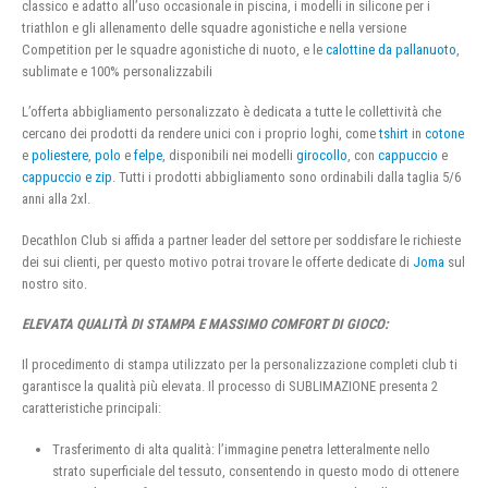
classico e adatto all’uso occasionale in piscina, i modelli in silicone per i
triathlon e gli allenamento delle squadre agonistiche e nella versione
Competition per le squadre agonistiche di nuoto, e le
calottine da pallanuoto
,
sublimate e 100% personalizzabili
L’offerta abbigliamento personalizzato è dedicata a tutte le collettività che
cercano dei prodotti da rendere unici con i proprio loghi, come
tshirt
in
cotone
e
poliestere
,
polo
e
felpe
, disponibili nei modelli
girocollo
, con
cappuccio
e
cappuccio e zip
. Tutti i prodotti abbigliamento sono ordinabili dalla taglia 5/6
anni alla 2xl.
Decathlon Club si affida a partner leader del settore per soddisfare le richieste
dei sui clienti, per questo motivo potrai trovare le offerte dedicate di
Joma
sul
nostro sito.
ELEVATA QUALITÀ DI STAMPA E MASSIMO COMFORT DI GIOCO:
Il procedimento di stampa utilizzato per la personalizzazione completi club ti
garantisce la qualità più elevata. Il processo di SUBLIMAZIONE presenta 2
caratteristiche principali:
Trasferimento di alta qualità: l’immagine penetra letteralmente nello
strato superficiale del tessuto, consentendo in questo modo di ottenere