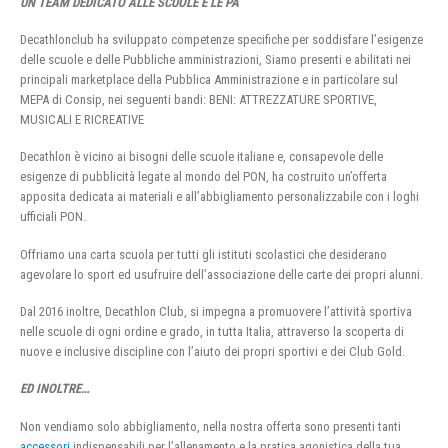
UN TEAM DEDICATO ALLE SCUOLE E LE PA
Decathlonclub ha sviluppato competenze specifiche per soddisfare l’esigenze
delle scuole e delle Pubbliche amministrazioni, Siamo presenti e abilitati nei
principali marketplace della Pubblica Amministrazione e in particolare sul
MEPA di Consip, nei seguenti bandi: BENI: ATTREZZATURE SPORTIVE,
MUSICALI E RICREATIVE
Decathlon è vicino ai bisogni delle scuole italiane e, consapevole delle
esigenze di pubblicità legate al mondo del PON, ha costruito un’offerta
apposita dedicata ai materiali e all’abbigliamento personalizzabile con i loghi
ufficiali PON.
Offriamo una carta scuola per tutti gli istituti scolastici che desiderano
agevolare lo sport ed usufruire dell’associazione delle carte dei propri alunni.
Dal 2016 inoltre, Decathlon Club, si impegna a promuovere l’attività sportiva
nelle scuole di ogni ordine e grado, in tutta Italia, attraverso la scoperta di
nuove e inclusive discipline con l’aiuto dei propri sportivi e dei Club Gold.
ED INOLTRE…
Non vendiamo solo abbigliamento, nella nostra offerta sono presenti tanti
accessori
indispensabili per l’allenamento e la pratica agonistica della tua