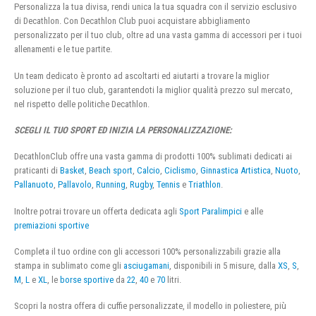
Personalizza la tua divisa, rendi unica la tua squadra con il servizio esclusivo
di Decathlon. Con Decathlon Club puoi acquistare abbigliamento
personalizzato per il tuo club, oltre ad una vasta gamma di accessori per i tuoi
allenamenti e le tue partite.
Un team dedicato è pronto ad ascoltarti ed aiutarti a trovare la miglior
soluzione per il tuo club, garantendoti la miglior qualità prezzo sul mercato,
nel rispetto delle politiche Decathlon.
SCEGLI IL TUO SPORT ED INIZIA LA PERSONALIZZAZIONE:
DecathlonClub offre una vasta gamma di prodotti 100% sublimati dedicati ai
praticanti di
Basket
,
Beach sport
,
Calcio
,
Ciclismo
,
Ginnastica Artistica
,
Nuoto
,
Pallanuoto
,
Pallavolo
,
Running
,
Rugby
,
Tennis
e
Triathlon
.
Inoltre potrai trovare un offerta dedicata agli
Sport Paralimpici
e alle
premiazioni sportive
Completa il tuo ordine con gli accessori 100% personalizzabili grazie alla
stampa in sublimato come gli
asciugamani
, disponibili in 5 misure, dalla
XS
,
S
,
M
,
L
e
XL
, le
borse sportive
da
22
,
40
e
70
litri.
Scopri la nostra offera di cuffie personalizzate, il modello in poliestere, più