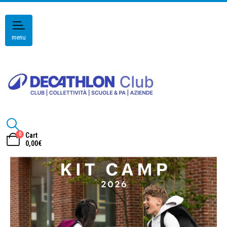
menu
0
Cart
0,00
€