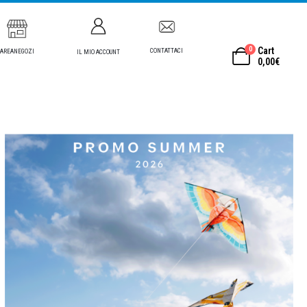
0
Cart
CONTATTACI
AREANEGOZI
IL MIO ACCOUNT
0,00
€