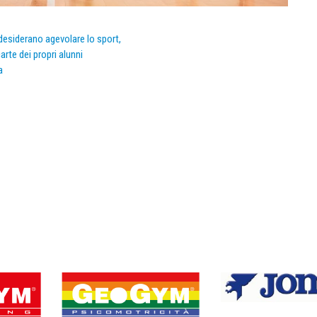
e desiderano agevolare lo sport,
arte dei propri alunni
a