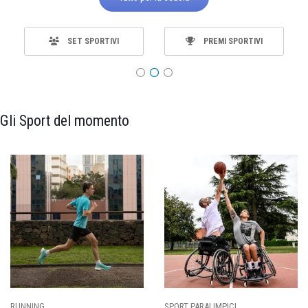
SET SPORTIVI
PREMI SPORTIVI
Gli Sport del momento
CI
CALCIO
BASKET