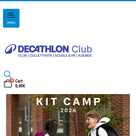
menu
0
Cart
0,00
€