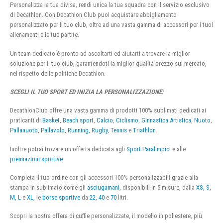
Personalizza la tua divisa, rendi unica la tua squadra con il servizio esclusivo
di Decathlon. Con Decathlon Club puoi acquistare abbigliamento
personalizzato per il tuo club, oltre ad una vasta gamma di accessori per i tuoi
allenamenti e le tue partite.
Un team dedicato è pronto ad ascoltarti ed aiutarti a trovare la miglior
soluzione per il tuo club, garantendoti la miglior qualità prezzo sul mercato,
nel rispetto delle politiche Decathlon.
SCEGLI IL TUO SPORT ED INIZIA LA PERSONALIZZAZIONE:
DecathlonClub offre una vasta gamma di prodotti 100% sublimati dedicati ai
praticanti di
Basket
,
Beach sport
,
Calcio
,
Ciclismo
,
Ginnastica Artistica
,
Nuoto
,
Pallanuoto
,
Pallavolo
,
Running
,
Rugby
,
Tennis
e
Triathlon
.
Inoltre potrai trovare un offerta dedicata agli
Sport Paralimpici
e alle
premiazioni sportive
Completa il tuo ordine con gli accessori 100% personalizzabili grazie alla
stampa in sublimato come gli
asciugamani
, disponibili in 5 misure, dalla
XS
,
S
,
M
,
L
e
XL
, le
borse sportive
da
22
,
40
e
70
litri.
Scopri la nostra offera di cuffie personalizzate, il modello in poliestere, più