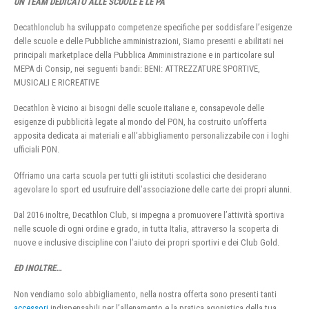
UN TEAM DEDICATO ALLE SCUOLE E LE PA
Decathlonclub ha sviluppato competenze specifiche per soddisfare l’esigenze
delle scuole e delle Pubbliche amministrazioni, Siamo presenti e abilitati nei
principali marketplace della Pubblica Amministrazione e in particolare sul
MEPA di Consip, nei seguenti bandi: BENI: ATTREZZATURE SPORTIVE,
MUSICALI E RICREATIVE
Decathlon è vicino ai bisogni delle scuole italiane e, consapevole delle
esigenze di pubblicità legate al mondo del PON, ha costruito un’offerta
apposita dedicata ai materiali e all’abbigliamento personalizzabile con i loghi
ufficiali PON.
Offriamo una carta scuola per tutti gli istituti scolastici che desiderano
agevolare lo sport ed usufruire dell’associazione delle carte dei propri alunni.
Dal 2016 inoltre, Decathlon Club, si impegna a promuovere l’attività sportiva
nelle scuole di ogni ordine e grado, in tutta Italia, attraverso la scoperta di
nuove e inclusive discipline con l’aiuto dei propri sportivi e dei Club Gold.
ED INOLTRE…
Non vendiamo solo abbigliamento, nella nostra offerta sono presenti tanti
accessori
indispensabili per l’allenamento e la pratica agonistica della tua