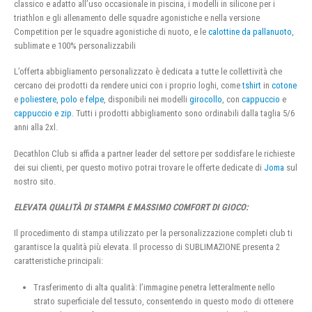
classico e adatto all’uso occasionale in piscina, i modelli in silicone per i
triathlon e gli allenamento delle squadre agonistiche e nella versione
Competition per le squadre agonistiche di nuoto, e le
calottine da pallanuoto
,
sublimate e 100% personalizzabili
L’offerta abbigliamento personalizzato è dedicata a tutte le collettività che
cercano dei prodotti da rendere unici con i proprio loghi, come
tshirt
in
cotone
e
poliestere
,
polo
e
felpe
, disponibili nei modelli
girocollo
, con
cappuccio
e
cappuccio e zip
. Tutti i prodotti abbigliamento sono ordinabili dalla taglia 5/6
anni alla 2xl.
Decathlon Club si affida a partner leader del settore per soddisfare le richieste
dei sui clienti, per questo motivo potrai trovare le offerte dedicate di
Joma
sul
nostro sito.
ELEVATA QUALITÀ DI STAMPA E MASSIMO COMFORT DI GIOCO:
Il procedimento di stampa utilizzato per la personalizzazione completi club ti
garantisce la qualità più elevata. Il processo di SUBLIMAZIONE presenta 2
caratteristiche principali:
Trasferimento di alta qualità: l’immagine penetra letteralmente nello
strato superficiale del tessuto, consentendo in questo modo di ottenere