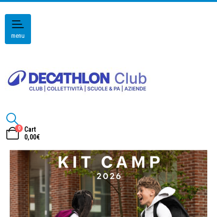
menu
0
Cart
0,00
€