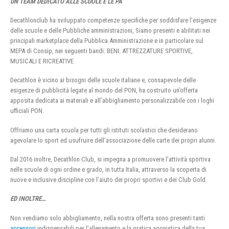
UN TEAM DEDICATO ALLE SCUOLE E LE PA
Decathlonclub ha sviluppato competenze specifiche per soddisfare l’esigenze
delle scuole e delle Pubbliche amministrazioni, Siamo presenti e abilitati nei
principali marketplace della Pubblica Amministrazione e in particolare sul
MEPA di Consip, nei seguenti bandi: BENI: ATTREZZATURE SPORTIVE,
MUSICALI E RICREATIVE
Decathlon è vicino ai bisogni delle scuole italiane e, consapevole delle
esigenze di pubblicità legate al mondo del PON, ha costruito un’offerta
apposita dedicata ai materiali e all’abbigliamento personalizzabile con i loghi
ufficiali PON.
Offriamo una carta scuola per tutti gli istituti scolastici che desiderano
agevolare lo sport ed usufruire dell’associazione delle carte dei propri alunni.
Dal 2016 inoltre, Decathlon Club, si impegna a promuovere l’attività sportiva
nelle scuole di ogni ordine e grado, in tutta Italia, attraverso la scoperta di
nuove e inclusive discipline con l’aiuto dei propri sportivi e dei Club Gold.
ED INOLTRE…
Non vendiamo solo abbigliamento, nella nostra offerta sono presenti tanti
accessori
indispensabili per l’allenamento e la pratica agonistica della tua