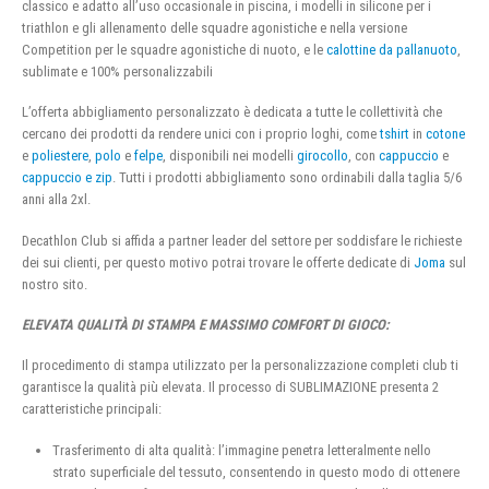
classico e adatto all’uso occasionale in piscina, i modelli in silicone per i
triathlon e gli allenamento delle squadre agonistiche e nella versione
Competition per le squadre agonistiche di nuoto, e le
calottine da pallanuoto
,
sublimate e 100% personalizzabili
L’offerta abbigliamento personalizzato è dedicata a tutte le collettività che
cercano dei prodotti da rendere unici con i proprio loghi, come
tshirt
in
cotone
e
poliestere
,
polo
e
felpe
, disponibili nei modelli
girocollo
, con
cappuccio
e
cappuccio e zip
. Tutti i prodotti abbigliamento sono ordinabili dalla taglia 5/6
anni alla 2xl.
Decathlon Club si affida a partner leader del settore per soddisfare le richieste
dei sui clienti, per questo motivo potrai trovare le offerte dedicate di
Joma
sul
nostro sito.
ELEVATA QUALITÀ DI STAMPA E MASSIMO COMFORT DI GIOCO:
Il procedimento di stampa utilizzato per la personalizzazione completi club ti
garantisce la qualità più elevata. Il processo di SUBLIMAZIONE presenta 2
caratteristiche principali:
Trasferimento di alta qualità: l’immagine penetra letteralmente nello
strato superficiale del tessuto, consentendo in questo modo di ottenere