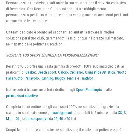
Personalizza la tua divisa, rendi unica la tua squadra con il servizio esclusivo
di Decathlon. Con Decathlon Club puoi acquistare abbigliamento
personalizzato per il tuo club, oltre ad una vasta gamma di accessori per i tuoi
allenamenti e le tue partite.
Un team dedicato è pronto ad ascoltarti ed aiutarti a trovare la miglior
soluzione per il tuo club, garantendoti la miglior qualità prezzo sul mercato,
nel rispetto delle politiche Decathlon.
SCEGLI IL TUO SPORT ED INIZIA LA PERSONALIZZAZIONE:
DecathlonClub offre una vasta gamma di prodotti 100% sublimati dedicati ai
praticanti di
Basket
,
Beach sport
,
Calcio
,
Ciclismo
,
Ginnastica Artistica
,
Nuoto
,
Pallanuoto
,
Pallavolo
,
Running
,
Rugby
,
Tennis
e
Triathlon
.
Inoltre potrai trovare un offerta dedicata agli
Sport Paralimpici
e alle
premiazioni sportive
Completa il tuo ordine con gli accessori 100% personalizzabili grazie alla
stampa in sublimato come gli
asciugamani
, disponibili in 5 misure, dalla
XS
,
S
,
M
,
L
e
XL
, le
borse sportive
da
22
,
40
e
70
litri.
Scopri la nostra offera di cuffie personalizzate, il modello in poliestere, più