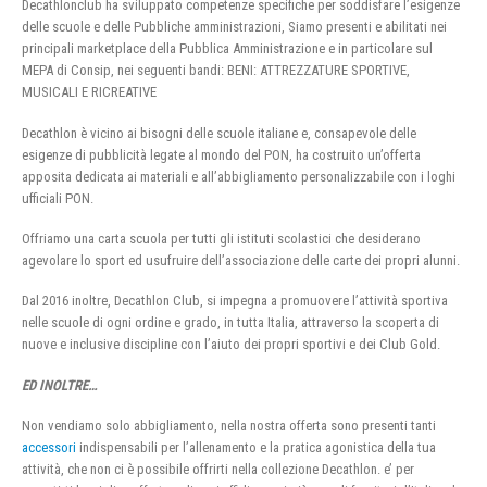
Decathlonclub ha sviluppato competenze specifiche per soddisfare l’esigenze
delle scuole e delle Pubbliche amministrazioni, Siamo presenti e abilitati nei
principali marketplace della Pubblica Amministrazione e in particolare sul
MEPA di Consip, nei seguenti bandi: BENI: ATTREZZATURE SPORTIVE,
MUSICALI E RICREATIVE
Decathlon è vicino ai bisogni delle scuole italiane e, consapevole delle
esigenze di pubblicità legate al mondo del PON, ha costruito un’offerta
apposita dedicata ai materiali e all’abbigliamento personalizzabile con i loghi
ufficiali PON.
Offriamo una carta scuola per tutti gli istituti scolastici che desiderano
agevolare lo sport ed usufruire dell’associazione delle carte dei propri alunni.
Dal 2016 inoltre, Decathlon Club, si impegna a promuovere l’attività sportiva
nelle scuole di ogni ordine e grado, in tutta Italia, attraverso la scoperta di
nuove e inclusive discipline con l’aiuto dei propri sportivi e dei Club Gold.
ED INOLTRE…
Non vendiamo solo abbigliamento, nella nostra offerta sono presenti tanti
accessori
indispensabili per l’allenamento e la pratica agonistica della tua
attività, che non ci è possibile offrirti nella collezione Decathlon. e’ per