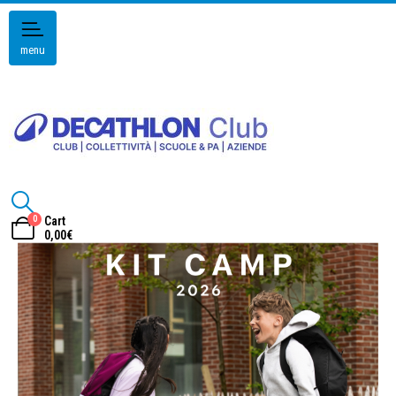
menu
0
Cart
0,00
€