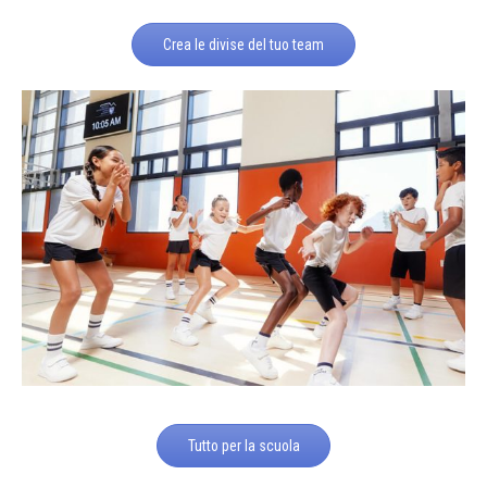
Crea le divise del tuo team
Tutto per la scuola