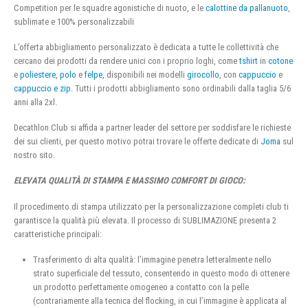
Competition per le squadre agonistiche di nuoto, e le
calottine da pallanuoto
,
sublimate e 100% personalizzabili
L’offerta abbigliamento personalizzato è dedicata a tutte le collettività che
cercano dei prodotti da rendere unici con i proprio loghi, come
tshirt
in
cotone
e
poliestere
,
polo
e
felpe
, disponibili nei modelli
girocollo
, con
cappuccio
e
cappuccio e zip
. Tutti i prodotti abbigliamento sono ordinabili dalla taglia 5/6
anni alla 2xl.
Decathlon Club si affida a partner leader del settore per soddisfare le richieste
dei sui clienti, per questo motivo potrai trovare le offerte dedicate di
Joma
sul
nostro sito.
ELEVATA QUALITÀ DI STAMPA E MASSIMO COMFORT DI GIOCO:
Il procedimento di stampa utilizzato per la personalizzazione completi club ti
garantisce la qualità più elevata. Il processo di SUBLIMAZIONE presenta 2
caratteristiche principali:
Trasferimento di alta qualità: l’immagine penetra letteralmente nello
strato superficiale del tessuto, consentendo in questo modo di ottenere
un prodotto perfettamente omogeneo a contatto con la pelle
(contrariamente alla tecnica del flocking, in cui l’immagine è applicata al