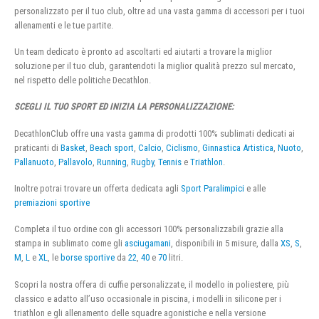
personalizzato per il tuo club, oltre ad una vasta gamma di accessori per i tuoi
allenamenti e le tue partite.
Un team dedicato è pronto ad ascoltarti ed aiutarti a trovare la miglior
soluzione per il tuo club, garantendoti la miglior qualità prezzo sul mercato,
nel rispetto delle politiche Decathlon.
SCEGLI IL TUO SPORT ED INIZIA LA PERSONALIZZAZIONE:
DecathlonClub offre una vasta gamma di prodotti 100% sublimati dedicati ai
praticanti di
Basket
,
Beach sport
,
Calcio
,
Ciclismo
,
Ginnastica Artistica
,
Nuoto
,
Pallanuoto
,
Pallavolo
,
Running
,
Rugby
,
Tennis
e
Triathlon
.
Inoltre potrai trovare un offerta dedicata agli
Sport Paralimpici
e alle
premiazioni sportive
Completa il tuo ordine con gli accessori 100% personalizzabili grazie alla
stampa in sublimato come gli
asciugamani
, disponibili in 5 misure, dalla
XS
,
S
,
M
,
L
e
XL
, le
borse sportive
da
22
,
40
e
70
litri.
Scopri la nostra offera di cuffie personalizzate, il modello in poliestere, più
classico e adatto all’uso occasionale in piscina, i modelli in silicone per i
triathlon e gli allenamento delle squadre agonistiche e nella versione