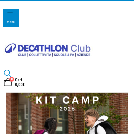
menu
0
Cart
0,00
€