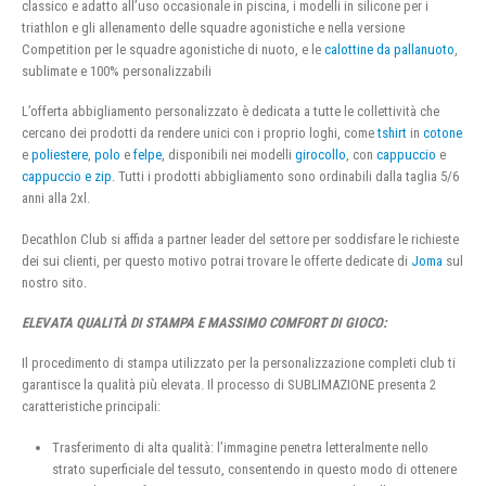
classico e adatto all’uso occasionale in piscina, i modelli in silicone per i
triathlon e gli allenamento delle squadre agonistiche e nella versione
Competition per le squadre agonistiche di nuoto, e le
calottine da pallanuoto
,
sublimate e 100% personalizzabili
L’offerta abbigliamento personalizzato è dedicata a tutte le collettività che
cercano dei prodotti da rendere unici con i proprio loghi, come
tshirt
in
cotone
e
poliestere
,
polo
e
felpe
, disponibili nei modelli
girocollo
, con
cappuccio
e
cappuccio e zip
. Tutti i prodotti abbigliamento sono ordinabili dalla taglia 5/6
anni alla 2xl.
Decathlon Club si affida a partner leader del settore per soddisfare le richieste
dei sui clienti, per questo motivo potrai trovare le offerte dedicate di
Joma
sul
nostro sito.
ELEVATA QUALITÀ DI STAMPA E MASSIMO COMFORT DI GIOCO:
Il procedimento di stampa utilizzato per la personalizzazione completi club ti
garantisce la qualità più elevata. Il processo di SUBLIMAZIONE presenta 2
caratteristiche principali:
Trasferimento di alta qualità: l’immagine penetra letteralmente nello
strato superficiale del tessuto, consentendo in questo modo di ottenere