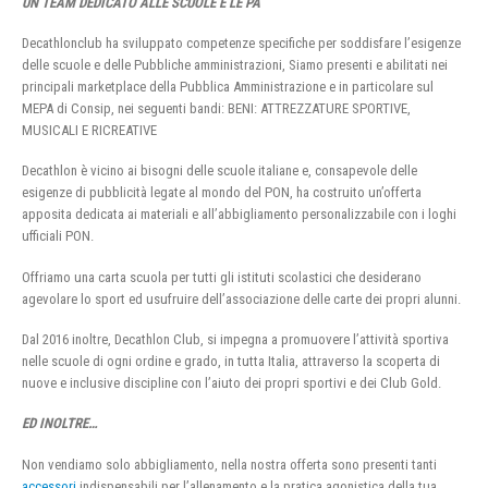
UN TEAM DEDICATO ALLE SCUOLE E LE PA
Decathlonclub ha sviluppato competenze specifiche per soddisfare l’esigenze
delle scuole e delle Pubbliche amministrazioni, Siamo presenti e abilitati nei
principali marketplace della Pubblica Amministrazione e in particolare sul
MEPA di Consip, nei seguenti bandi: BENI: ATTREZZATURE SPORTIVE,
MUSICALI E RICREATIVE
Decathlon è vicino ai bisogni delle scuole italiane e, consapevole delle
esigenze di pubblicità legate al mondo del PON, ha costruito un’offerta
apposita dedicata ai materiali e all’abbigliamento personalizzabile con i loghi
ufficiali PON.
Offriamo una carta scuola per tutti gli istituti scolastici che desiderano
agevolare lo sport ed usufruire dell’associazione delle carte dei propri alunni.
Dal 2016 inoltre, Decathlon Club, si impegna a promuovere l’attività sportiva
nelle scuole di ogni ordine e grado, in tutta Italia, attraverso la scoperta di
nuove e inclusive discipline con l’aiuto dei propri sportivi e dei Club Gold.
ED INOLTRE…
Non vendiamo solo abbigliamento, nella nostra offerta sono presenti tanti
accessori
indispensabili per l’allenamento e la pratica agonistica della tua