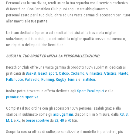
Personalizza la tua divisa, rendi unica la tua squadra con il servizio esclusivo
di Decathlon. Con Decathlon Club puoi acquistare abbigliamento
personalizzato per il tuo club, oltre ad una vasta gamma di accessori per i tuoi
allenamenti e le tue partite.
Un team dedicato è pronto ad ascoltarti ed aiutarti a trovare la miglior
soluzione per il tuo club, garantendoti la miglior qualità prezzo sul mercato,
nel rispetto delle politiche Decathlon.
SCEGLI IL TUO SPORT ED INIZIA LA PERSONALIZZAZIONE:
DecathlonClub offre una vasta gamma di prodotti 100% sublimati dedicati ai
praticanti di
Basket
,
Beach sport
,
Calcio
,
Ciclismo
,
Ginnastica Artistica
,
Nuoto
,
Pallanuoto
,
Pallavolo
,
Running
,
Rugby
,
Tennis
e
Triathlon
.
Inoltre potrai trovare un offerta dedicata agli
Sport Paralimpici
e alle
premiazioni sportive
Completa il tuo ordine con gli accessori 100% personalizzabili grazie alla
stampa in sublimato come gli
asciugamani
, disponibili in 5 misure, dalla
XS
,
S
,
M
,
L
e
XL
, le
borse sportive
da
22
,
40
e
70
litri.
Scopri la nostra offera di cuffie personalizzate, il modello in poliestere, più