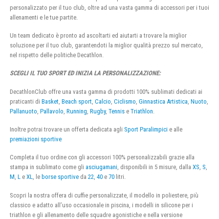
personalizzato per il tuo club, oltre ad una vasta gamma di accessori per i tuoi
allenamenti e le tue partite.
Un team dedicato è pronto ad ascoltarti ed aiutarti a trovare la miglior
soluzione per il tuo club, garantendoti la miglior qualità prezzo sul mercato,
nel rispetto delle politiche Decathlon.
SCEGLI IL TUO SPORT ED INIZIA LA PERSONALIZZAZIONE:
DecathlonClub offre una vasta gamma di prodotti 100% sublimati dedicati ai
praticanti di
Basket
,
Beach sport
,
Calcio
,
Ciclismo
,
Ginnastica Artistica
,
Nuoto
,
Pallanuoto
,
Pallavolo
,
Running
,
Rugby
,
Tennis
e
Triathlon
.
Inoltre potrai trovare un offerta dedicata agli
Sport Paralimpici
e alle
premiazioni sportive
Completa il tuo ordine con gli accessori 100% personalizzabili grazie alla
stampa in sublimato come gli
asciugamani
, disponibili in 5 misure, dalla
XS
,
S
,
M
,
L
e
XL
, le
borse sportive
da
22
,
40
e
70
litri.
Scopri la nostra offera di cuffie personalizzate, il modello in poliestere, più
classico e adatto all’uso occasionale in piscina, i modelli in silicone per i
triathlon e gli allenamento delle squadre agonistiche e nella versione