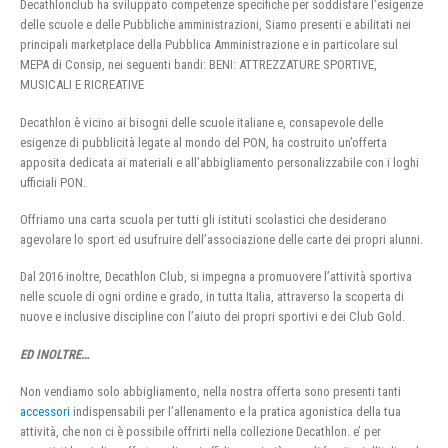
Decathlonclub ha sviluppato competenze specifiche per soddisfare l’esigenze
delle scuole e delle Pubbliche amministrazioni, Siamo presenti e abilitati nei
principali marketplace della Pubblica Amministrazione e in particolare sul
MEPA di Consip, nei seguenti bandi: BENI: ATTREZZATURE SPORTIVE,
MUSICALI E RICREATIVE
Decathlon è vicino ai bisogni delle scuole italiane e, consapevole delle
esigenze di pubblicità legate al mondo del PON, ha costruito un’offerta
apposita dedicata ai materiali e all’abbigliamento personalizzabile con i loghi
ufficiali PON.
Offriamo una carta scuola per tutti gli istituti scolastici che desiderano
agevolare lo sport ed usufruire dell’associazione delle carte dei propri alunni.
Dal 2016 inoltre, Decathlon Club, si impegna a promuovere l’attività sportiva
nelle scuole di ogni ordine e grado, in tutta Italia, attraverso la scoperta di
nuove e inclusive discipline con l’aiuto dei propri sportivi e dei Club Gold.
ED INOLTRE…
Non vendiamo solo abbigliamento, nella nostra offerta sono presenti tanti
accessori
indispensabili per l’allenamento e la pratica agonistica della tua
attività, che non ci è possibile offrirti nella collezione Decathlon. e’ per