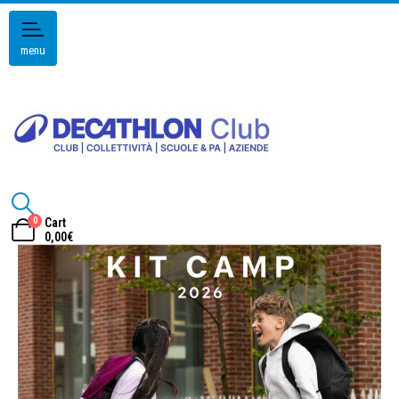
menu
0
Cart
0,00
€