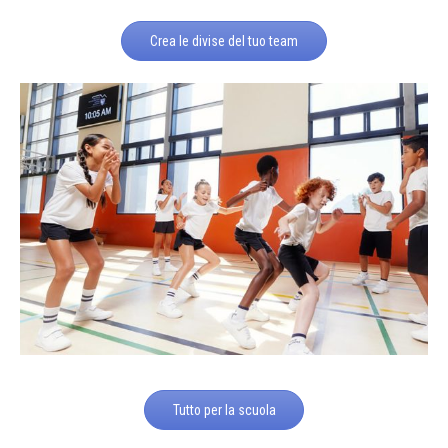
Crea le divise del tuo team
Tutto per la scuola