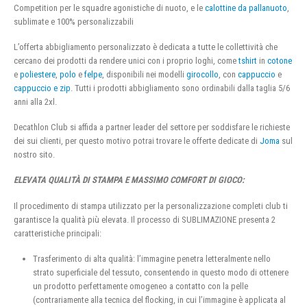
Competition per le squadre agonistiche di nuoto, e le
calottine da pallanuoto
,
sublimate e 100% personalizzabili
L’offerta abbigliamento personalizzato è dedicata a tutte le collettività che
cercano dei prodotti da rendere unici con i proprio loghi, come
tshirt
in
cotone
e
poliestere
,
polo
e
felpe
, disponibili nei modelli
girocollo
, con
cappuccio
e
cappuccio e zip
. Tutti i prodotti abbigliamento sono ordinabili dalla taglia 5/6
anni alla 2xl.
Decathlon Club si affida a partner leader del settore per soddisfare le richieste
dei sui clienti, per questo motivo potrai trovare le offerte dedicate di
Joma
sul
nostro sito.
ELEVATA QUALITÀ DI STAMPA E MASSIMO COMFORT DI GIOCO:
Il procedimento di stampa utilizzato per la personalizzazione completi club ti
garantisce la qualità più elevata. Il processo di SUBLIMAZIONE presenta 2
caratteristiche principali:
Trasferimento di alta qualità: l’immagine penetra letteralmente nello
strato superficiale del tessuto, consentendo in questo modo di ottenere
un prodotto perfettamente omogeneo a contatto con la pelle
(contrariamente alla tecnica del flocking, in cui l’immagine è applicata al