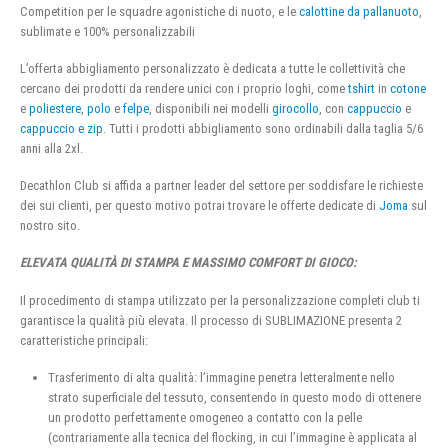
Competition per le squadre agonistiche di nuoto, e le
calottine da pallanuoto
,
sublimate e 100% personalizzabili
L’offerta abbigliamento personalizzato è dedicata a tutte le collettività che
cercano dei prodotti da rendere unici con i proprio loghi, come
tshirt
in
cotone
e
poliestere
,
polo
e
felpe
, disponibili nei modelli
girocollo
, con
cappuccio
e
cappuccio e zip
. Tutti i prodotti abbigliamento sono ordinabili dalla taglia 5/6
anni alla 2xl.
Decathlon Club si affida a partner leader del settore per soddisfare le richieste
dei sui clienti, per questo motivo potrai trovare le offerte dedicate di
Joma
sul
nostro sito.
ELEVATA QUALITÀ DI STAMPA E MASSIMO COMFORT DI GIOCO:
Il procedimento di stampa utilizzato per la personalizzazione completi club ti
garantisce la qualità più elevata. Il processo di SUBLIMAZIONE presenta 2
caratteristiche principali:
Trasferimento di alta qualità: l’immagine penetra letteralmente nello
strato superficiale del tessuto, consentendo in questo modo di ottenere
un prodotto perfettamente omogeneo a contatto con la pelle
(contrariamente alla tecnica del flocking, in cui l’immagine è applicata al