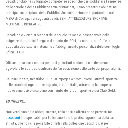
Decathlonclub ha sviluppato competenze specifiche per soddisfare l’esigenze
delle scuole e delle Pubbliche amministrazioni, Siamo presenti e abilitati nei
principali marketplace della Pubblica Amministrazione e in particolare sul
MEPA di Consip, nei seguenti bandi: BENI: ATTREZZATURE SPORTIVE,
MUSICALI E RICREATIVE
Decathlon è vicino ai bisogni delle scuole italiane e, consapevole delle
esigenze di pubblicità legate al mondo del PON, ha costruito un’offerta
apposita dedicata ai materiali e all’abbigliamento personalizzabile con i loghi
ufficiali PON.
Offriamo una carta scuola per tutti gli istituti scolastici che desiderano
agevolare lo sport ed usufruire dell’associazione delle carte dei propri alunni.
Dal 2016 inoltre, Decathlon Club, si impegna a promuovere l’attività sportiva
nelle scuole di ogni ordine e grado, in tutta Italia, attraverso la scoperta di
nuove e inclusive discipline con l’aiuto dei propri sportivi e dei Club Gold.
ED INOLTRE…
Non vendiamo solo abbigliamento, nella nostra offerta sono presenti tanti
accessori
indispensabili per l’allenamento e la pratica agonistica della tua
attività, che non ci è possibile offrirti nella collezione Decathlon. e’ per