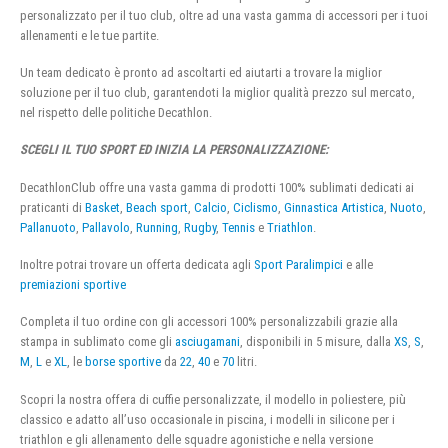
personalizzato per il tuo club, oltre ad una vasta gamma di accessori per i tuoi
allenamenti e le tue partite.
Un team dedicato è pronto ad ascoltarti ed aiutarti a trovare la miglior
soluzione per il tuo club, garantendoti la miglior qualità prezzo sul mercato,
nel rispetto delle politiche Decathlon.
SCEGLI IL TUO SPORT ED INIZIA LA PERSONALIZZAZIONE:
DecathlonClub offre una vasta gamma di prodotti 100% sublimati dedicati ai
praticanti di
Basket
,
Beach sport
,
Calcio
,
Ciclismo
,
Ginnastica Artistica
,
Nuoto
,
Pallanuoto
,
Pallavolo
,
Running
,
Rugby
,
Tennis
e
Triathlon
.
Inoltre potrai trovare un offerta dedicata agli
Sport Paralimpici
e alle
premiazioni sportive
Completa il tuo ordine con gli accessori 100% personalizzabili grazie alla
stampa in sublimato come gli
asciugamani
, disponibili in 5 misure, dalla
XS
,
S
,
M
,
L
e
XL
, le
borse sportive
da
22
,
40
e
70
litri.
Scopri la nostra offera di cuffie personalizzate, il modello in poliestere, più
classico e adatto all’uso occasionale in piscina, i modelli in silicone per i
triathlon e gli allenamento delle squadre agonistiche e nella versione