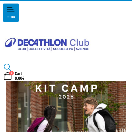
menu
0
Cart
0,00
€