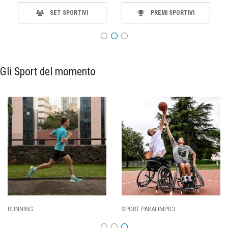
SET SPORTIVI
PREMI SPORTIVI
Gli Sport del momento
RT PARALIMPICI
CALCIO
BA