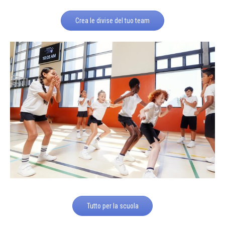
Crea le divise del tuo team
Tutto per la scuola