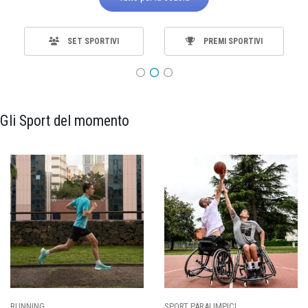
SET SPORTIVI
PREMI SPORTIVI
Gli Sport del momento
RT PARALIMPICI
CALCIO
BA