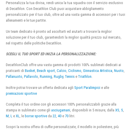
Personalizza la tua divisa, rendi unica la tua squadra con il servizio esclusivo
di Decathlon. Con Decathlon Club puoi acquistare abbigliamento
personalizzato per il tuo club, oltre ad una vasta gamma di accessori per i tuoi
allenamenti e le tue partite.
Un team dedicato è pronto ad ascoltarti ed aiutarti a trovare la miglior
soluzione per il tuo club, garantendoti la miglior qualità prezzo sul mercato,
nel rispetto delle politiche Decathlon.
SCEGLI IL TUO SPORT ED INIZIA LA PERSONALIZZAZIONE:
DecathlonClub offre una vasta gamma di prodotti 100% sublimati dedicati ai
praticanti di
Basket
,
Beach sport
,
Calcio
,
Ciclismo
,
Ginnastica Artistica
,
Nuoto
,
Pallanuoto
,
Pallavolo
,
Running
,
Rugby
,
Tennis
e
Triathlon
.
Inoltre potrai trovare un offerta dedicata agli
Sport Paralimpici
e alle
premiazioni sportive
Completa il tuo ordine con gli accessori 100% personalizzabili grazie alla
stampa in sublimato come gli
asciugamani
, disponibili in 5 misure, dalla
XS
,
S
,
M
,
L
e
XL
, le
borse sportive
da
22
,
40
e
70
litri.
Scopri la nostra offera di cuffie personalizzate, il modello in poliestere, più