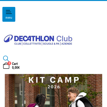
menu
0
Cart
0,00
€