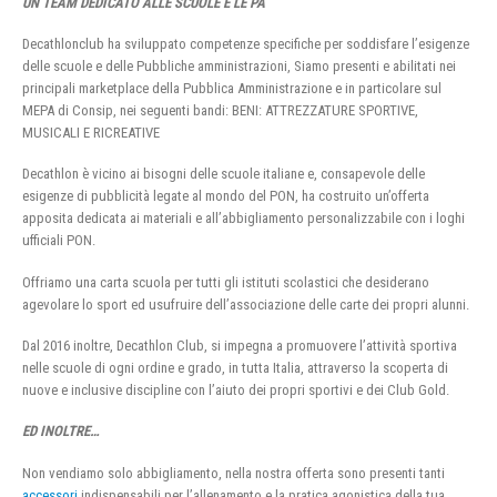
UN TEAM DEDICATO ALLE SCUOLE E LE PA
Decathlonclub ha sviluppato competenze specifiche per soddisfare l’esigenze
delle scuole e delle Pubbliche amministrazioni, Siamo presenti e abilitati nei
principali marketplace della Pubblica Amministrazione e in particolare sul
MEPA di Consip, nei seguenti bandi: BENI: ATTREZZATURE SPORTIVE,
MUSICALI E RICREATIVE
Decathlon è vicino ai bisogni delle scuole italiane e, consapevole delle
esigenze di pubblicità legate al mondo del PON, ha costruito un’offerta
apposita dedicata ai materiali e all’abbigliamento personalizzabile con i loghi
ufficiali PON.
Offriamo una carta scuola per tutti gli istituti scolastici che desiderano
agevolare lo sport ed usufruire dell’associazione delle carte dei propri alunni.
Dal 2016 inoltre, Decathlon Club, si impegna a promuovere l’attività sportiva
nelle scuole di ogni ordine e grado, in tutta Italia, attraverso la scoperta di
nuove e inclusive discipline con l’aiuto dei propri sportivi e dei Club Gold.
ED INOLTRE…
Non vendiamo solo abbigliamento, nella nostra offerta sono presenti tanti
accessori
indispensabili per l’allenamento e la pratica agonistica della tua