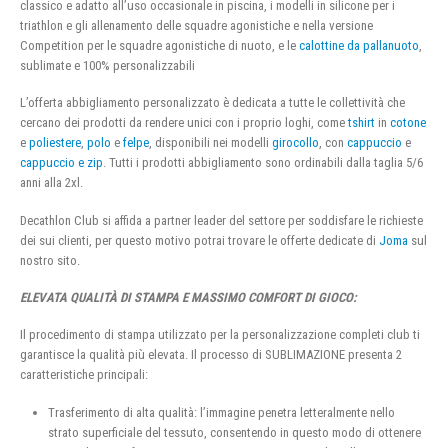
classico e adatto all’uso occasionale in piscina, i modelli in silicone per i
triathlon e gli allenamento delle squadre agonistiche e nella versione
Competition per le squadre agonistiche di nuoto, e le
calottine da pallanuoto
,
sublimate e 100% personalizzabili
L’offerta abbigliamento personalizzato è dedicata a tutte le collettività che
cercano dei prodotti da rendere unici con i proprio loghi, come
tshirt
in
cotone
e
poliestere
,
polo
e
felpe
, disponibili nei modelli
girocollo
, con
cappuccio
e
cappuccio e zip
. Tutti i prodotti abbigliamento sono ordinabili dalla taglia 5/6
anni alla 2xl.
Decathlon Club si affida a partner leader del settore per soddisfare le richieste
dei sui clienti, per questo motivo potrai trovare le offerte dedicate di
Joma
sul
nostro sito.
ELEVATA QUALITÀ DI STAMPA E MASSIMO COMFORT DI GIOCO:
Il procedimento di stampa utilizzato per la personalizzazione completi club ti
garantisce la qualità più elevata. Il processo di SUBLIMAZIONE presenta 2
caratteristiche principali:
Trasferimento di alta qualità: l’immagine penetra letteralmente nello
strato superficiale del tessuto, consentendo in questo modo di ottenere