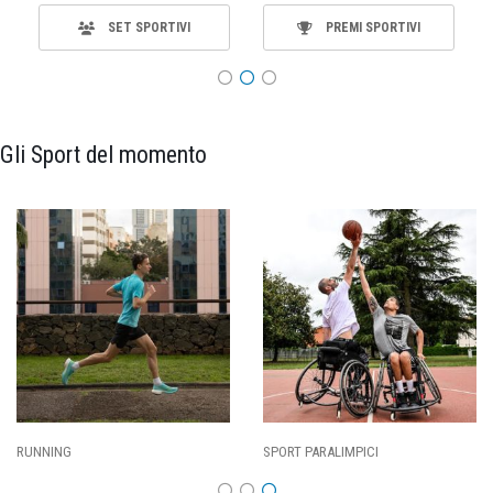
SET SPORTIVI
PREMI SPORTIVI
Gli Sport del momento
RT PARALIMPICI
CALCIO
BA