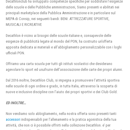
Decathlonclub ha sviluppato competenze specifiche per soddisfare l’esigenze
delle scuole e delle Pubbliche amministrazioni, Siamo presenti e abilitati nei
principali marketplace della Pubblica Amministrazione e in particolare sul
MEPA di Consip, nei seguenti bandi: BENI: ATTREZZATURE SPORTIVE,
MUSICALI E RICREATIVE
Decathlon è vicino ai bisogni delle scuole italiane e, consapevole delle
esigenze di pubblicità legate al mondo del PON, ha costruito un’offerta
apposita dedicata ai materiali e all’abbigliamento personalizzabile con i loghi
ufficiali PON.
Offriamo una carta scuola per tutti gli istituti scolastici che desiderano
agevolare lo sport ed usufruire dell’associazione delle carte dei propri alunni.
Dal 2016 inoltre, Decathlon Club, si impegna a promuovere l’attività sportiva
nelle scuole di ogni ordine e grado, in tutta Italia, attraverso la scoperta di
nuove e inclusive discipline con l’aiuto dei propri sportivi e dei Club Gold.
ED INOLTRE…
Non vendiamo solo abbigliamento, nella nostra offerta sono presenti tanti
accessori
indispensabili per l’allenamento e la pratica agonistica della tua
attività, che non ci è possibile offrirti nella collezione Decathlon. e’ per