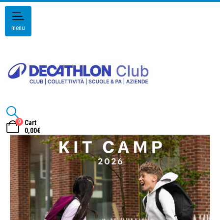
menu
0
Cart
0,00
€