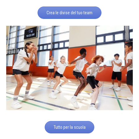
Crea le divise del tuo team
Tutto per la scuola