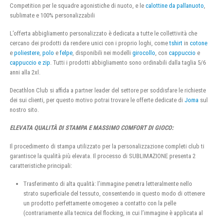
Competition per le squadre agonistiche di nuoto, e le
calottine da pallanuoto
,
sublimate e 100% personalizzabili
L’offerta abbigliamento personalizzato è dedicata a tutte le collettività che
cercano dei prodotti da rendere unici con i proprio loghi, come
tshirt
in
cotone
e
poliestere
,
polo
e
felpe
, disponibili nei modelli
girocollo
, con
cappuccio
e
cappuccio e zip
. Tutti i prodotti abbigliamento sono ordinabili dalla taglia 5/6
anni alla 2xl.
Decathlon Club si affida a partner leader del settore per soddisfare le richieste
dei sui clienti, per questo motivo potrai trovare le offerte dedicate di
Joma
sul
nostro sito.
ELEVATA QUALITÀ DI STAMPA E MASSIMO COMFORT DI GIOCO:
Il procedimento di stampa utilizzato per la personalizzazione completi club ti
garantisce la qualità più elevata. Il processo di SUBLIMAZIONE presenta 2
caratteristiche principali:
Trasferimento di alta qualità: l’immagine penetra letteralmente nello
strato superficiale del tessuto, consentendo in questo modo di ottenere
un prodotto perfettamente omogeneo a contatto con la pelle
(contrariamente alla tecnica del flocking, in cui l’immagine è applicata al