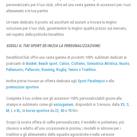
personalizzato per il tuo club, oltre ad una vasta gamma di accessori per i tuoi
allenamenti e le tue partite.
Un team dedicato è pronto ad ascoltarti ed aiutarti a trovare la miglior
soluzione per il tuo club, garantendoti la miglior qualità prezzo sul mercato,
nel rispetto delle politiche Decathlon.
SCEGLI IL TUO SPORT ED INIZIA LA PERSONALIZZAZIONE:
DecathlonClub offre una vasta gamma di prodotti 100% sublimati dedicati ai
praticanti di
Basket
,
Beach sport
,
Calcio
,
Ciclismo
,
Ginnastica Artistica
,
Nuoto
,
Pallanuoto
,
Pallavolo
,
Running
,
Rugby
,
Tennis
e
Triathlon
.
Inoltre potrai trovare un offerta dedicata agli
Sport Paralimpici
e alle
premiazioni sportive
Completa il tuo ordine con gli accessori 100% personalizzabili grazie alla
stampa in sublimato come gli
asciugamani
, disponibili in 5 misure, dalla
XS
,
S
,
M
,
L
e
XL
, le
borse sportive
da
22
,
40
e
70
litri.
Scopri la nostra offera di cuffie personalizzate, il modello in poliestere, più
classico e adatto all’uso occasionale in piscina, i modelli in silicone per i
triathlon e gli allenamento delle squadre agonistiche e nella versione