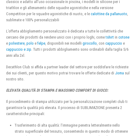
classico e adatto all’uso occasionale in piscina, i modelli in silicone per i
triathlon e gli allenamento delle squadre agonistiche e nella versione
Competition per le squadre agonistiche di nuoto, e le
calottine da pallanuoto
,
sublimate e 100% personalizzabili
L’offerta abbigliamento personalizzato è dedicata a tutte le collettività che
cercano dei prodotti da rendere unici con i proprio loghi, come
tshirt
in
cotone
e
poliestere
,
polo
e
felpe
, disponibili nei modelli
girocollo
, con
cappuccio
e
cappuccio e zip
. Tutti i prodotti abbigliamento sono ordinabili dalla taglia 5/6
anni alla 2xl.
Decathlon Club si affida a partner leader del settore per soddisfare le richieste
dei sui clienti, per questo motivo potrai trovare le offerte dedicate di
Joma
sul
nostro sito.
ELEVATA QUALITÀ DI STAMPA E MASSIMO COMFORT DI GIOCO:
Il procedimento di stampa utilizzato per la personalizzazione completi club ti
garantisce la qualità più elevata. Il processo di SUBLIMAZIONE presenta 2
caratteristiche principali:
Trasferimento di alta qualità: l’immagine penetra letteralmente nello
strato superficiale del tessuto, consentendo in questo modo di ottenere