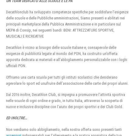
UN TEAM DEDICATO ALLE SCUOLE E LE PA
Decathlonclub ha sviluppato competenze specifiche per soddisfare l’esigenze
delle scuole e delle Pubbliche amministrazioni, Siamo presenti e abilitati nei
principali marketplace della Pubblica Amministrazione e in particolare sul
MEPA di Consip, nei seguenti bandi: BENI: ATTREZZATURE SPORTIVE,
MUSICALI E RICREATIVE
Decathlon è vicino ai bisogni delle scuole italiane e, consapevole delle
esigenze di pubblicità legate al mondo del PON, ha costruito un’offerta
apposita dedicata ai materiali e all’abbigliamento personalizzabile con i loghi
ufficiali PON.
Offriamo una carta scuola per tutti gli istituti scolastici che desiderano
agevolare lo sport ed usufruire dell’associazione delle carte dei propri alunni.
Dal 2016 inoltre, Decathlon Club, si impegna a promuovere l’attività sportiva
nelle scuole di ogni ordine e grado, in tutta Italia, attraverso la scoperta di
nuove e inclusive discipline con l’aiuto dei propri sportivi e dei Club Gold.
ED INOLTRE…
Non vendiamo solo abbigliamento, nella nostra offerta sono presenti tanti
accessori
indispensabili per l’allenamento e la pratica agonistica della tua