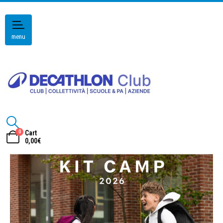
menu
0
Cart
0,00
€