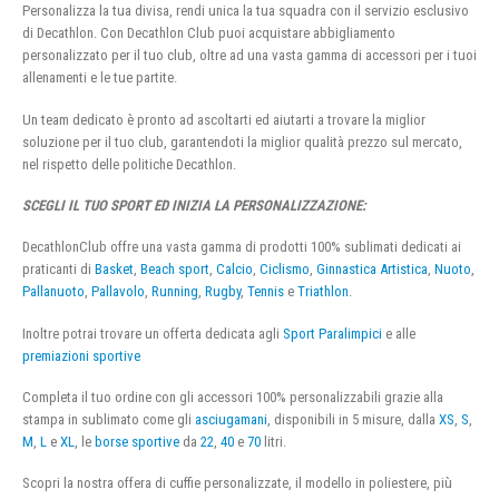
Personalizza la tua divisa, rendi unica la tua squadra con il servizio esclusivo
di Decathlon. Con Decathlon Club puoi acquistare abbigliamento
personalizzato per il tuo club, oltre ad una vasta gamma di accessori per i tuoi
allenamenti e le tue partite.
Un team dedicato è pronto ad ascoltarti ed aiutarti a trovare la miglior
soluzione per il tuo club, garantendoti la miglior qualità prezzo sul mercato,
nel rispetto delle politiche Decathlon.
SCEGLI IL TUO SPORT ED INIZIA LA PERSONALIZZAZIONE:
DecathlonClub offre una vasta gamma di prodotti 100% sublimati dedicati ai
praticanti di
Basket
,
Beach sport
,
Calcio
,
Ciclismo
,
Ginnastica Artistica
,
Nuoto
,
Pallanuoto
,
Pallavolo
,
Running
,
Rugby
,
Tennis
e
Triathlon
.
Inoltre potrai trovare un offerta dedicata agli
Sport Paralimpici
e alle
premiazioni sportive
Completa il tuo ordine con gli accessori 100% personalizzabili grazie alla
stampa in sublimato come gli
asciugamani
, disponibili in 5 misure, dalla
XS
,
S
,
M
,
L
e
XL
, le
borse sportive
da
22
,
40
e
70
litri.
Scopri la nostra offera di cuffie personalizzate, il modello in poliestere, più