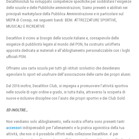
Decathlonclub ha sviluppato competenze specifiche per soddisfare l’esigenze
delle scuole e delle Pubbliche amministrazioni, Siamo presenti e abilitati nei
principali marketplace della Pubblica Amministrazione e in particolare sul
MEPA di Consip, nei seguenti bandi: BENI: ATTREZZATURE SPORTIVE,
MUSICALI E RICREATIVE
Decathlon è vicino ai bisogni delle scuole italiane e, consapevole delle
esigenze di pubblicità legate al mondo del PON, ha costruito un’offerta
apposita dedicata ai materiali e all’abbigliamento personalizzabile con i loghi
ufficiali PON.
Offriamo una carta scuola per tutti gli istituti scolastici che desiderano
agevolare lo sport ed usufruire dell’associazione delle carte dei propri alunni.
Dal 2016 inoltre, Decathlon Club, si impegna a promuovere l’attività sportiva
nelle scuole di ogni ordine e grado, in tutta Italia, attraverso la scoperta di
nuove e inclusive discipline con l’aiuto dei propri sportivi e dei Club Gold.
ED INOLTRE…
Non vendiamo solo abbigliamento, nella nostra offerta sono presenti tanti
accessori
indispensabili per l’allenamento e la pratica agonistica della tua
attività, che non ci è possibile offrirti nella collezione Decathlon. e’ per