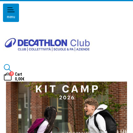
menu
0
Cart
0,00
€