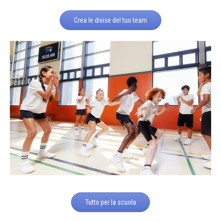
Crea le divise del tuo team
Tutto per la scuola