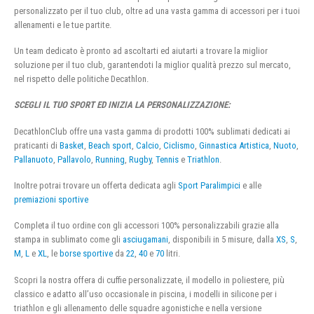
personalizzato per il tuo club, oltre ad una vasta gamma di accessori per i tuoi
allenamenti e le tue partite.
Un team dedicato è pronto ad ascoltarti ed aiutarti a trovare la miglior
soluzione per il tuo club, garantendoti la miglior qualità prezzo sul mercato,
nel rispetto delle politiche Decathlon.
SCEGLI IL TUO SPORT ED INIZIA LA PERSONALIZZAZIONE:
DecathlonClub offre una vasta gamma di prodotti 100% sublimati dedicati ai
praticanti di
Basket
,
Beach sport
,
Calcio
,
Ciclismo
,
Ginnastica Artistica
,
Nuoto
,
Pallanuoto
,
Pallavolo
,
Running
,
Rugby
,
Tennis
e
Triathlon
.
Inoltre potrai trovare un offerta dedicata agli
Sport Paralimpici
e alle
premiazioni sportive
Completa il tuo ordine con gli accessori 100% personalizzabili grazie alla
stampa in sublimato come gli
asciugamani
, disponibili in 5 misure, dalla
XS
,
S
,
M
,
L
e
XL
, le
borse sportive
da
22
,
40
e
70
litri.
Scopri la nostra offera di cuffie personalizzate, il modello in poliestere, più
classico e adatto all’uso occasionale in piscina, i modelli in silicone per i
triathlon e gli allenamento delle squadre agonistiche e nella versione