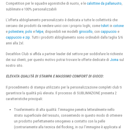
Competition per le squadre agonistiche di nuoto, e le
calottine da pallanuoto
,
sublimate e 100% personalizzabili
L’offerta abbigliamento personalizzato è dedicata a tutte le collettività che
cercano dei prodotti da rendere unici con i proprio loghi, come
tshirt
in
cotone
e
poliestere
,
polo
e
felpe
, disponibili nei modelli
girocollo
, con
cappuccio
e
cappuccio e zip
. Tutti i prodotti abbigliamento sono ordinabili dalla taglia 5/6
anni alla 2xl.
Decathlon Club si affida a partner leader del settore per soddisfare le richieste
dei sui clienti, per questo motivo potrai trovare le offerte dedicate di
Joma
sul
nostro sito.
ELEVATA QUALITÀ DI STAMPA E MASSIMO COMFORT DI GIOCO:
Il procedimento di stampa utilizzato per la personalizzazione completi club ti
garantisce la qualità più elevata. Il processo di SUBLIMAZIONE presenta 2
caratteristiche principali:
Trasferimento di alta qualità: l’immagine penetra letteralmente nello
strato superficiale del tessuto, consentendo in questo modo di ottenere
un prodotto perfettamente omogeneo a contatto con la pelle
(contrariamente alla tecnica del flocking, in cui l’immagine è applicata al