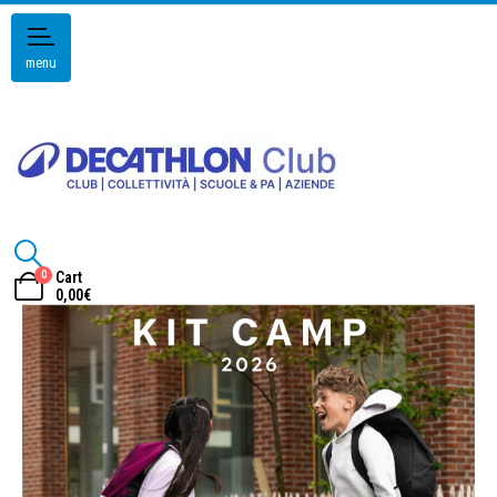
menu
0
Cart
0,00
€