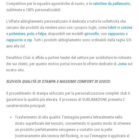
Competition per le squadre agonistiche di nuoto, e le
calottine da pallanuoto
,
sublimate e 100% personalizzabili
L’offerta abbigliamento personalizzato è dedicata a tutte le collettività che
cercano dei prodotti da rendere unici con i proprio loghi, come
tshirt
in
cotone
e
poliestere
,
polo
e
felpe
, disponibili nei modelli
girocollo
, con
cappuccio
e
cappuccio e zip
. Tutti i prodotti abbigliamento sono ordinabili dalla taglia 5/6
anni alla 2xl.
Decathlon Club si affida a partner leader del settore per soddisfare le richieste
dei sui clienti, per questo motivo potrai trovare le offerte dedicate di
Joma
sul
nostro sito.
ELEVATA QUALITÀ DI STAMPA E MASSIMO COMFORT DI GIOCO:
Il procedimento di stampa utilizzato per la personalizzazione completi club ti
garantisce la qualità più elevata. Il processo di SUBLIMAZIONE presenta 2
caratteristiche principali:
Trasferimento di alta qualità: l’immagine penetra letteralmente nello
strato superficiale del tessuto, consentendo in questo modo di ottenere
un prodotto perfettamente omogeneo a contatto con la pelle
(contrariamente alla tecnica del flocking, in cui l’immagine è applicata al