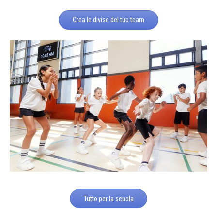
Crea le divise del tuo team
Tutto per la scuola