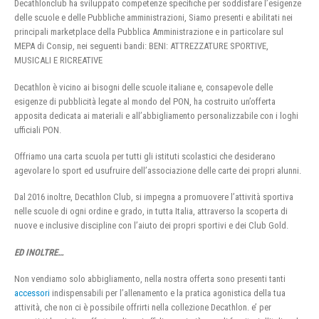
Decathlonclub ha sviluppato competenze specifiche per soddisfare l’esigenze
delle scuole e delle Pubbliche amministrazioni, Siamo presenti e abilitati nei
principali marketplace della Pubblica Amministrazione e in particolare sul
MEPA di Consip, nei seguenti bandi: BENI: ATTREZZATURE SPORTIVE,
MUSICALI E RICREATIVE
Decathlon è vicino ai bisogni delle scuole italiane e, consapevole delle
esigenze di pubblicità legate al mondo del PON, ha costruito un’offerta
apposita dedicata ai materiali e all’abbigliamento personalizzabile con i loghi
ufficiali PON.
Offriamo una carta scuola per tutti gli istituti scolastici che desiderano
agevolare lo sport ed usufruire dell’associazione delle carte dei propri alunni.
Dal 2016 inoltre, Decathlon Club, si impegna a promuovere l’attività sportiva
nelle scuole di ogni ordine e grado, in tutta Italia, attraverso la scoperta di
nuove e inclusive discipline con l’aiuto dei propri sportivi e dei Club Gold.
ED INOLTRE…
Non vendiamo solo abbigliamento, nella nostra offerta sono presenti tanti
accessori
indispensabili per l’allenamento e la pratica agonistica della tua
attività, che non ci è possibile offrirti nella collezione Decathlon. e’ per