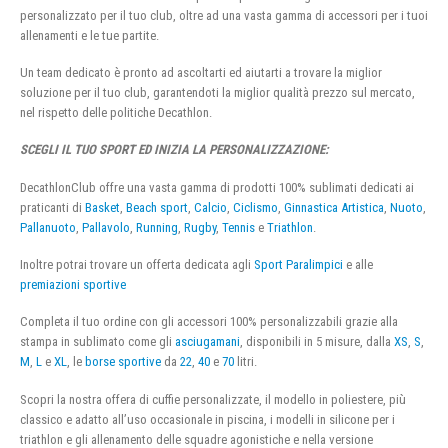
personalizzato per il tuo club, oltre ad una vasta gamma di accessori per i tuoi
allenamenti e le tue partite.
Un team dedicato è pronto ad ascoltarti ed aiutarti a trovare la miglior
soluzione per il tuo club, garantendoti la miglior qualità prezzo sul mercato,
nel rispetto delle politiche Decathlon.
SCEGLI IL TUO SPORT ED INIZIA LA PERSONALIZZAZIONE:
DecathlonClub offre una vasta gamma di prodotti 100% sublimati dedicati ai
praticanti di
Basket
,
Beach sport
,
Calcio
,
Ciclismo
,
Ginnastica Artistica
,
Nuoto
,
Pallanuoto
,
Pallavolo
,
Running
,
Rugby
,
Tennis
e
Triathlon
.
Inoltre potrai trovare un offerta dedicata agli
Sport Paralimpici
e alle
premiazioni sportive
Completa il tuo ordine con gli accessori 100% personalizzabili grazie alla
stampa in sublimato come gli
asciugamani
, disponibili in 5 misure, dalla
XS
,
S
,
M
,
L
e
XL
, le
borse sportive
da
22
,
40
e
70
litri.
Scopri la nostra offera di cuffie personalizzate, il modello in poliestere, più
classico e adatto all’uso occasionale in piscina, i modelli in silicone per i
triathlon e gli allenamento delle squadre agonistiche e nella versione