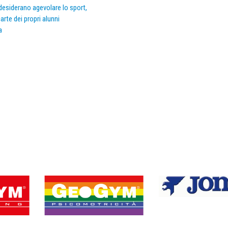
e desiderano agevolare lo sport,
arte dei propri alunni
a