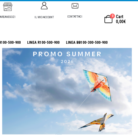
0
Cart
CONTATTACI
AREANEGOZI
IL MIO ACCOUNT
0,00
€
B100-500-900
LINEA R100-500-900
LINEA BB100-300-500-900