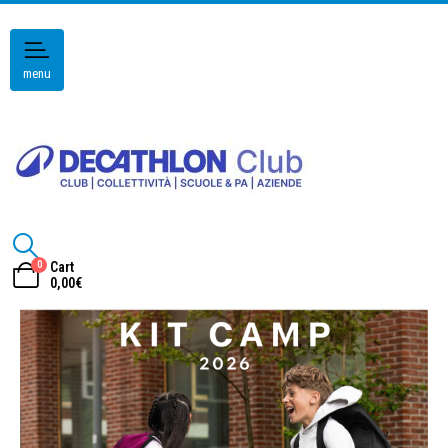
menu
0
Cart
0,00
€