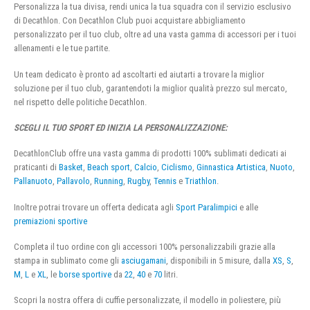
Personalizza la tua divisa, rendi unica la tua squadra con il servizio esclusivo
di Decathlon. Con Decathlon Club puoi acquistare abbigliamento
personalizzato per il tuo club, oltre ad una vasta gamma di accessori per i tuoi
allenamenti e le tue partite.
Un team dedicato è pronto ad ascoltarti ed aiutarti a trovare la miglior
soluzione per il tuo club, garantendoti la miglior qualità prezzo sul mercato,
nel rispetto delle politiche Decathlon.
SCEGLI IL TUO SPORT ED INIZIA LA PERSONALIZZAZIONE:
DecathlonClub offre una vasta gamma di prodotti 100% sublimati dedicati ai
praticanti di
Basket
,
Beach sport
,
Calcio
,
Ciclismo
,
Ginnastica Artistica
,
Nuoto
,
Pallanuoto
,
Pallavolo
,
Running
,
Rugby
,
Tennis
e
Triathlon
.
Inoltre potrai trovare un offerta dedicata agli
Sport Paralimpici
e alle
premiazioni sportive
Completa il tuo ordine con gli accessori 100% personalizzabili grazie alla
stampa in sublimato come gli
asciugamani
, disponibili in 5 misure, dalla
XS
,
S
,
M
,
L
e
XL
, le
borse sportive
da
22
,
40
e
70
litri.
Scopri la nostra offera di cuffie personalizzate, il modello in poliestere, più