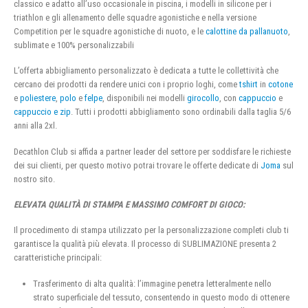
classico e adatto all’uso occasionale in piscina, i modelli in silicone per i
triathlon e gli allenamento delle squadre agonistiche e nella versione
Competition per le squadre agonistiche di nuoto, e le
calottine da pallanuoto
,
sublimate e 100% personalizzabili
L’offerta abbigliamento personalizzato è dedicata a tutte le collettività che
cercano dei prodotti da rendere unici con i proprio loghi, come
tshirt
in
cotone
e
poliestere
,
polo
e
felpe
, disponibili nei modelli
girocollo
, con
cappuccio
e
cappuccio e zip
. Tutti i prodotti abbigliamento sono ordinabili dalla taglia 5/6
anni alla 2xl.
Decathlon Club si affida a partner leader del settore per soddisfare le richieste
dei sui clienti, per questo motivo potrai trovare le offerte dedicate di
Joma
sul
nostro sito.
ELEVATA QUALITÀ DI STAMPA E MASSIMO COMFORT DI GIOCO:
Il procedimento di stampa utilizzato per la personalizzazione completi club ti
garantisce la qualità più elevata. Il processo di SUBLIMAZIONE presenta 2
caratteristiche principali:
Trasferimento di alta qualità: l’immagine penetra letteralmente nello
strato superficiale del tessuto, consentendo in questo modo di ottenere