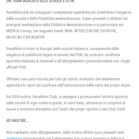
UN TEAM DEDICATO ALLE SCUOLE E LE PA
Decathlonclub ha sviluppato competenze specifiche per soddisfare l’esigenze
delle scuole e delle Pubbliche amministrazioni, Siamo presenti e abilitati nei
principali marketplace della Pubblica Amministrazione e in particolare sul
MEPA di Consip, nei seguenti bandi: BENI: ATTREZZATURE SPORTIVE,
MUSICALI E RICREATIVE
Decathlon è vicino ai bisogni delle scuole italiane e, consapevole delle
esigenze di pubblicità legate al mondo del PON, ha costruito un’offerta
apposita dedicata ai materiali e all’abbigliamento personalizzabile con i loghi
ufficiali PON.
Offriamo una carta scuola per tutti gli istituti scolastici che desiderano
agevolare lo sport ed usufruire dell’associazione delle carte dei propri alunni.
Dal 2016 inoltre, Decathlon Club, si impegna a promuovere l’attività sportiva
nelle scuole di ogni ordine e grado, in tutta Italia, attraverso la scoperta di
nuove e inclusive discipline con l’aiuto dei propri sportivi e dei Club Gold.
ED INOLTRE…
Non vendiamo solo abbigliamento, nella nostra offerta sono presenti tanti
accessori
indispensabili per l’allenamento e la pratica agonistica della tua