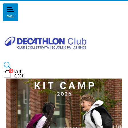
menu
0
Cart
0,00
€