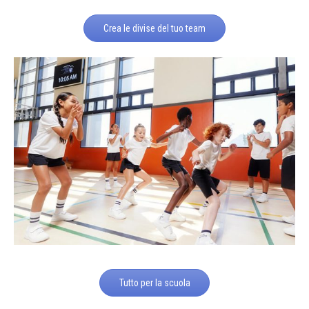
Crea le divise del tuo team
Tutto per la scuola