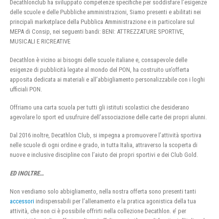
Decathlonclub ha sviluppato competenze specifiche per soddisfare l’esigenze
delle scuole e delle Pubbliche amministrazioni, Siamo presenti e abilitati nei
principali marketplace della Pubblica Amministrazione e in particolare sul
MEPA di Consip, nei seguenti bandi: BENI: ATTREZZATURE SPORTIVE,
MUSICALI E RICREATIVE
Decathlon è vicino ai bisogni delle scuole italiane e, consapevole delle
esigenze di pubblicità legate al mondo del PON, ha costruito un’offerta
apposita dedicata ai materiali e all’abbigliamento personalizzabile con i loghi
ufficiali PON.
Offriamo una carta scuola per tutti gli istituti scolastici che desiderano
agevolare lo sport ed usufruire dell’associazione delle carte dei propri alunni.
Dal 2016 inoltre, Decathlon Club, si impegna a promuovere l’attività sportiva
nelle scuole di ogni ordine e grado, in tutta Italia, attraverso la scoperta di
nuove e inclusive discipline con l’aiuto dei propri sportivi e dei Club Gold.
ED INOLTRE…
Non vendiamo solo abbigliamento, nella nostra offerta sono presenti tanti
accessori
indispensabili per l’allenamento e la pratica agonistica della tua
attività, che non ci è possibile offrirti nella collezione Decathlon. e’ per