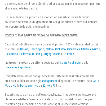
personalizzato per il tuo club, oltre ad una vasta gamma di accessori per i tuoi
allenamenti e le tue partite.
Un team dedicato è pronto ad ascoltarti ed aiutarti a trovare la miglior
soluzione per il tuo club, garantendoti la miglior qualità prezzo sul mercato,
nel rispetto delle politiche Decathlon.
SCEGLI IL TUO SPORT ED INIZIA LA PERSONALIZZAZIONE:
DecathlonClub offre una vasta gamma di prodotti 100% sublimati dedicati ai
praticanti di
Basket
,
Beach sport
,
Calcio
,
Ciclismo
,
Ginnastica Artistica
,
Nuoto
,
Pallanuoto
,
Pallavolo
,
Running
,
Rugby
,
Tennis
e
Triathlon
.
Inoltre potrai trovare un offerta dedicata agli
Sport Paralimpici
e alle
premiazioni sportive
Completa il tuo ordine con gli accessori 100% personalizzabili grazie alla
stampa in sublimato come gli
asciugamani
, disponibili in 5 misure, dalla
XS
,
S
,
M
,
L
e
XL
, le
borse sportive
da
22
,
40
e
70
litri.
Scopri la nostra offera di cuffie personalizzate, il modello in poliestere, più
classico e adatto all’uso occasionale in piscina, i modelli in silicone per i
triathlon e gli allenamento delle squadre agonistiche e nella versione