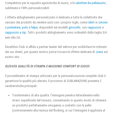
Competition per le squadre agonistiche di nuoto, e le
calottine da pallanuoto
,
sublimate e 100% personalizzabili
L’offerta abbigliamento personalizzato è dedicata a tutte le collettività che
cercano dei prodotti da rendere unici con i proprio loghi, come
tshirt
in
cotone
e
poliestere
,
polo
e
felpe
, disponibili nei modelli
girocollo
, con
cappuccio
e
cappuccio e zip
. Tutti i prodotti abbigliamento sono ordinabili dalla taglia 5/6
anni alla 2xl.
Decathlon Club si affida a partner leader del settore per soddisfare le richieste
dei sui clienti, per questo motivo potrai trovare le offerte dedicate di
Joma
sul
nostro sito.
ELEVATA QUALITÀ DI STAMPA E MASSIMO COMFORT DI GIOCO:
Il procedimento di stampa utilizzato per la personalizzazione completi club ti
garantisce la qualità più elevata. Il processo di SUBLIMAZIONE presenta 2
caratteristiche principali:
Trasferimento di alta qualità: l’immagine penetra letteralmente nello
strato superficiale del tessuto, consentendo in questo modo di ottenere
un prodotto perfettamente omogeneo a contatto con la pelle
(contrariamente alla tecnica del flocking, in cui l’immagine è applicata al