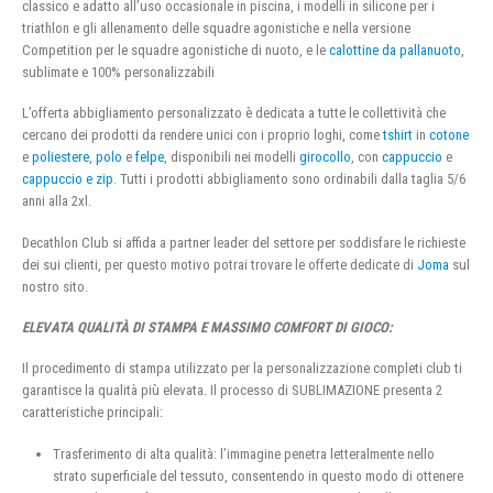
classico e adatto all’uso occasionale in piscina, i modelli in silicone per i
triathlon e gli allenamento delle squadre agonistiche e nella versione
Competition per le squadre agonistiche di nuoto, e le
calottine da pallanuoto
,
sublimate e 100% personalizzabili
L’offerta abbigliamento personalizzato è dedicata a tutte le collettività che
cercano dei prodotti da rendere unici con i proprio loghi, come
tshirt
in
cotone
e
poliestere
,
polo
e
felpe
, disponibili nei modelli
girocollo
, con
cappuccio
e
cappuccio e zip
. Tutti i prodotti abbigliamento sono ordinabili dalla taglia 5/6
anni alla 2xl.
Decathlon Club si affida a partner leader del settore per soddisfare le richieste
dei sui clienti, per questo motivo potrai trovare le offerte dedicate di
Joma
sul
nostro sito.
ELEVATA QUALITÀ DI STAMPA E MASSIMO COMFORT DI GIOCO:
Il procedimento di stampa utilizzato per la personalizzazione completi club ti
garantisce la qualità più elevata. Il processo di SUBLIMAZIONE presenta 2
caratteristiche principali:
Trasferimento di alta qualità: l’immagine penetra letteralmente nello
strato superficiale del tessuto, consentendo in questo modo di ottenere