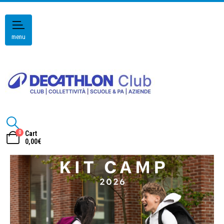
menu
0
Cart
0,00
€