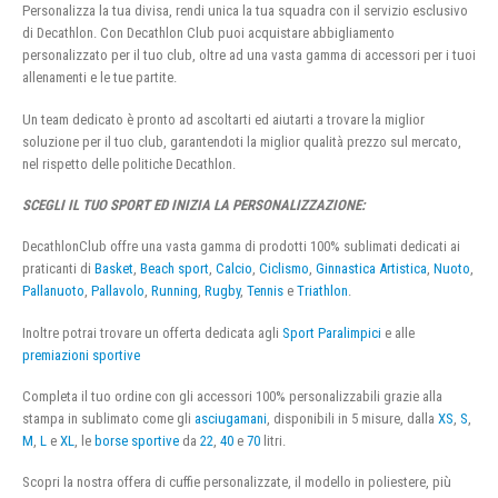
Personalizza la tua divisa, rendi unica la tua squadra con il servizio esclusivo
di Decathlon. Con Decathlon Club puoi acquistare abbigliamento
personalizzato per il tuo club, oltre ad una vasta gamma di accessori per i tuoi
allenamenti e le tue partite.
Un team dedicato è pronto ad ascoltarti ed aiutarti a trovare la miglior
soluzione per il tuo club, garantendoti la miglior qualità prezzo sul mercato,
nel rispetto delle politiche Decathlon.
SCEGLI IL TUO SPORT ED INIZIA LA PERSONALIZZAZIONE:
DecathlonClub offre una vasta gamma di prodotti 100% sublimati dedicati ai
praticanti di
Basket
,
Beach sport
,
Calcio
,
Ciclismo
,
Ginnastica Artistica
,
Nuoto
,
Pallanuoto
,
Pallavolo
,
Running
,
Rugby
,
Tennis
e
Triathlon
.
Inoltre potrai trovare un offerta dedicata agli
Sport Paralimpici
e alle
premiazioni sportive
Completa il tuo ordine con gli accessori 100% personalizzabili grazie alla
stampa in sublimato come gli
asciugamani
, disponibili in 5 misure, dalla
XS
,
S
,
M
,
L
e
XL
, le
borse sportive
da
22
,
40
e
70
litri.
Scopri la nostra offera di cuffie personalizzate, il modello in poliestere, più