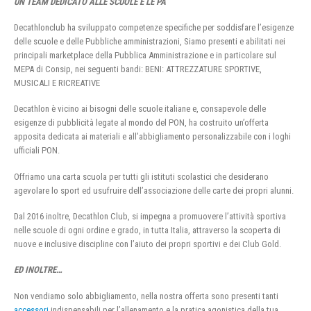
UN TEAM DEDICATO ALLE SCUOLE E LE PA
Decathlonclub ha sviluppato competenze specifiche per soddisfare l’esigenze
delle scuole e delle Pubbliche amministrazioni, Siamo presenti e abilitati nei
principali marketplace della Pubblica Amministrazione e in particolare sul
MEPA di Consip, nei seguenti bandi: BENI: ATTREZZATURE SPORTIVE,
MUSICALI E RICREATIVE
Decathlon è vicino ai bisogni delle scuole italiane e, consapevole delle
esigenze di pubblicità legate al mondo del PON, ha costruito un’offerta
apposita dedicata ai materiali e all’abbigliamento personalizzabile con i loghi
ufficiali PON.
Offriamo una carta scuola per tutti gli istituti scolastici che desiderano
agevolare lo sport ed usufruire dell’associazione delle carte dei propri alunni.
Dal 2016 inoltre, Decathlon Club, si impegna a promuovere l’attività sportiva
nelle scuole di ogni ordine e grado, in tutta Italia, attraverso la scoperta di
nuove e inclusive discipline con l’aiuto dei propri sportivi e dei Club Gold.
ED INOLTRE…
Non vendiamo solo abbigliamento, nella nostra offerta sono presenti tanti
accessori
indispensabili per l’allenamento e la pratica agonistica della tua