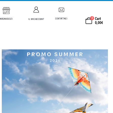
0
Cart
CONTATTACI
AREANEGOZI
IL MIO ACCOUNT
0,00
€