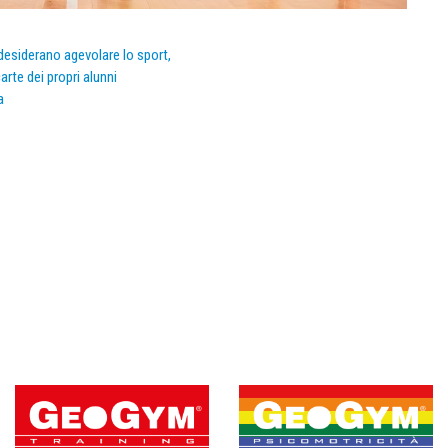
e desiderano agevolare lo sport,
arte dei propri alunni
a