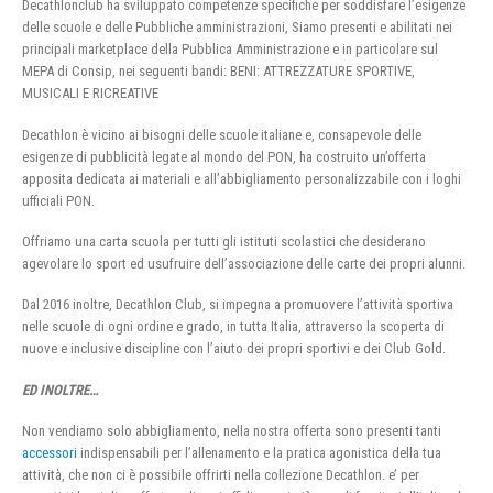
Decathlonclub ha sviluppato competenze specifiche per soddisfare l’esigenze
delle scuole e delle Pubbliche amministrazioni, Siamo presenti e abilitati nei
principali marketplace della Pubblica Amministrazione e in particolare sul
MEPA di Consip, nei seguenti bandi: BENI: ATTREZZATURE SPORTIVE,
MUSICALI E RICREATIVE
Decathlon è vicino ai bisogni delle scuole italiane e, consapevole delle
esigenze di pubblicità legate al mondo del PON, ha costruito un’offerta
apposita dedicata ai materiali e all’abbigliamento personalizzabile con i loghi
ufficiali PON.
Offriamo una carta scuola per tutti gli istituti scolastici che desiderano
agevolare lo sport ed usufruire dell’associazione delle carte dei propri alunni.
Dal 2016 inoltre, Decathlon Club, si impegna a promuovere l’attività sportiva
nelle scuole di ogni ordine e grado, in tutta Italia, attraverso la scoperta di
nuove e inclusive discipline con l’aiuto dei propri sportivi e dei Club Gold.
ED INOLTRE…
Non vendiamo solo abbigliamento, nella nostra offerta sono presenti tanti
accessori
indispensabili per l’allenamento e la pratica agonistica della tua
attività, che non ci è possibile offrirti nella collezione Decathlon. e’ per