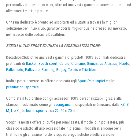
personalizzato per il tuo club, oltre ad una vasta gamma di accessori per i tuoi
allenamenti e le tue partite.
Un team dedicato è pronto ad ascoltarti ed aiutarti a trovare la miglior
soluzione per il tuo club, garantendoti la miglior qualità prezzo sul mercato,
nel rispetto delle politiche Decathlon.
SCEGLI IL TUO SPORT ED INIZIA LA PERSONALIZZAZIONE:
DecathlonClub offre una vasta gamma di prodotti 100% sublimati dedicati ai
praticanti di
Basket
,
Beach sport
,
Calcio
,
Ciclismo
,
Ginnastica Artistica
,
Nuoto
,
Pallanuoto
,
Pallavolo
,
Running
,
Rugby
,
Tennis
e
Triathlon
.
Inoltre potrai trovare un offerta dedicata agli
Sport Paralimpici
e alle
premiazioni sportive
Completa il tuo ordine con gli accessori 100% personalizzabili grazie alla
stampa in sublimato come gli
asciugamani
, disponibili in 5 misure, dalla
XS
,
S
,
M
,
L
e
XL
, le
borse sportive
da
22
,
40
e
70
litri.
Scopri la nostra offera di cuffie personalizzate, il modello in poliestere, più
classico e adatto all’uso occasionale in piscina, i modelli in silicone per i
triathlon e gli allenamento delle squadre agonistiche e nella versione