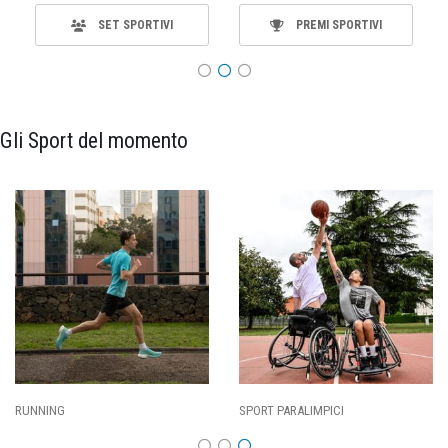
SET SPORTIVI
PREMI SPORTIVI
Gli Sport del momento
CI
CALCIO
BASKET