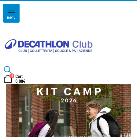
menu
0
Cart
0,00
€