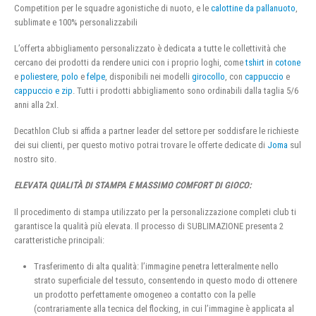
Competition per le squadre agonistiche di nuoto, e le
calottine da pallanuoto
,
sublimate e 100% personalizzabili
L’offerta abbigliamento personalizzato è dedicata a tutte le collettività che
cercano dei prodotti da rendere unici con i proprio loghi, come
tshirt
in
cotone
e
poliestere
,
polo
e
felpe
, disponibili nei modelli
girocollo
, con
cappuccio
e
cappuccio e zip
. Tutti i prodotti abbigliamento sono ordinabili dalla taglia 5/6
anni alla 2xl.
Decathlon Club si affida a partner leader del settore per soddisfare le richieste
dei sui clienti, per questo motivo potrai trovare le offerte dedicate di
Joma
sul
nostro sito.
ELEVATA QUALITÀ DI STAMPA E MASSIMO COMFORT DI GIOCO:
Il procedimento di stampa utilizzato per la personalizzazione completi club ti
garantisce la qualità più elevata. Il processo di SUBLIMAZIONE presenta 2
caratteristiche principali:
Trasferimento di alta qualità: l’immagine penetra letteralmente nello
strato superficiale del tessuto, consentendo in questo modo di ottenere
un prodotto perfettamente omogeneo a contatto con la pelle
(contrariamente alla tecnica del flocking, in cui l’immagine è applicata al