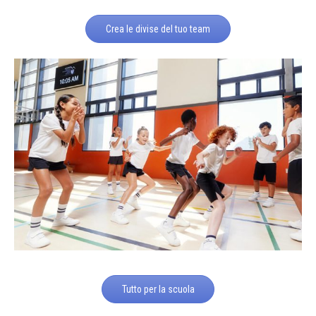
Crea le divise del tuo team
Tutto per la scuola