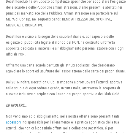
Decathlonclub ha sviluppato competenze specifiche per soddisfare l’esigenze
delle scuole e delle Pubbliche amministrazioni, Siamo presenti e abilitati nei
principali marketplace della Pubblica Amministrazione e in particolare sul
MEPA di Consip, nei seguenti bandi: BENI: ATTREZZATURE SPORTIVE,
MUSICALI E RICREATIVE
Decathlon è vicino ai bisogni delle scuole italiane e, consapevole delle
esigenze di pubblicità legate al mondo del PON, ha costruito un’offerta
apposita dedicata ai materiali e all’abbigliamento personalizzabile con i loghi
ufficiali PON.
Offriamo una carta scuola per tutti gli istituti scolastici che desiderano
agevolare lo sport ed usufruire dell’associazione delle carte dei propri alunni.
Dal 2016 inoltre, Decathlon Club, si impegna a promuovere l’attività sportiva
nelle scuole di ogni ordine e grado, in tutta Italia, attraverso la scoperta di
nuove e inclusive discipline con l’aiuto dei propri sportivi e dei Club Gold.
ED INOLTRE…
Non vendiamo solo abbigliamento, nella nostra offerta sono presenti tanti
accessori
indispensabili per l’allenamento e la pratica agonistica della tua
attività, che non ci è possibile offrirti nella collezione Decathlon. e’ per