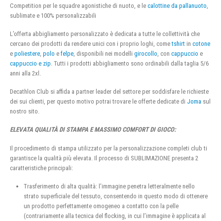
Competition per le squadre agonistiche di nuoto, e le
calottine da pallanuoto
,
sublimate e 100% personalizzabili
L’offerta abbigliamento personalizzato è dedicata a tutte le collettività che
cercano dei prodotti da rendere unici con i proprio loghi, come
tshirt
in
cotone
e
poliestere
,
polo
e
felpe
, disponibili nei modelli
girocollo
, con
cappuccio
e
cappuccio e zip
. Tutti i prodotti abbigliamento sono ordinabili dalla taglia 5/6
anni alla 2xl.
Decathlon Club si affida a partner leader del settore per soddisfare le richieste
dei sui clienti, per questo motivo potrai trovare le offerte dedicate di
Joma
sul
nostro sito.
ELEVATA QUALITÀ DI STAMPA E MASSIMO COMFORT DI GIOCO:
Il procedimento di stampa utilizzato per la personalizzazione completi club ti
garantisce la qualità più elevata. Il processo di SUBLIMAZIONE presenta 2
caratteristiche principali:
Trasferimento di alta qualità: l’immagine penetra letteralmente nello
strato superficiale del tessuto, consentendo in questo modo di ottenere
un prodotto perfettamente omogeneo a contatto con la pelle
(contrariamente alla tecnica del flocking, in cui l’immagine è applicata al