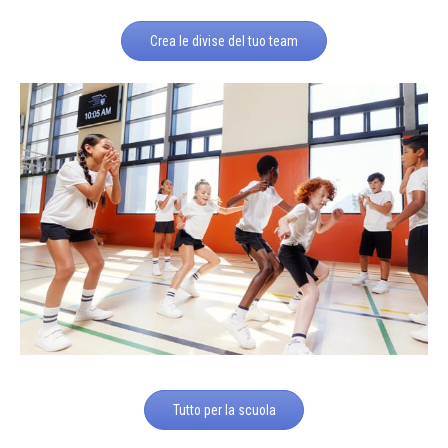
Crea le divise del tuo team
Tutto per la scuola