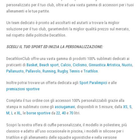
personalizzato per il tuo club, oltre ad una vasta gamma di accessori per i tuoi
allenamenti e le tue partite.
Un team dedicato è pronto ad ascoltarti ed aiutarti a trovare la miglior
soluzione per il tuo club, garantendoti la miglior qualità prezzo sul mercato,
nel rispetto delle politiche Decathlon.
SCEGLI IL TUO SPORT ED INIZIA LA PERSONALIZZAZIONE:
DecathlonClub offre una vasta gamma di prodotti 100% sublimati dedicati ai
praticanti di
Basket
,
Beach sport
,
Calcio
,
Ciclismo
,
Ginnastica Artistica
,
Nuoto
,
Pallanuoto
,
Pallavolo
,
Running
,
Rugby
,
Tennis
e
Triathlon
.
Inoltre potrai trovare un offerta dedicata agli
Sport Paralimpici
e alle
premiazioni sportive
Completa il tuo ordine con gli accessori 100% personalizzabili grazie alla
stampa in sublimato come gli
asciugamani
, disponibili in 5 misure, dalla
XS
,
S
,
M
,
L
e
XL
, le
borse sportive
da
22
,
40
e
70
litri.
Scopri la nostra offera di cuffie personalizzate, il modello in poliestere, più
classico e adatto all’uso occasionale in piscina, i modelli in silicone per i
triathlon e gli allenamento delle squadre agonistiche e nella versione