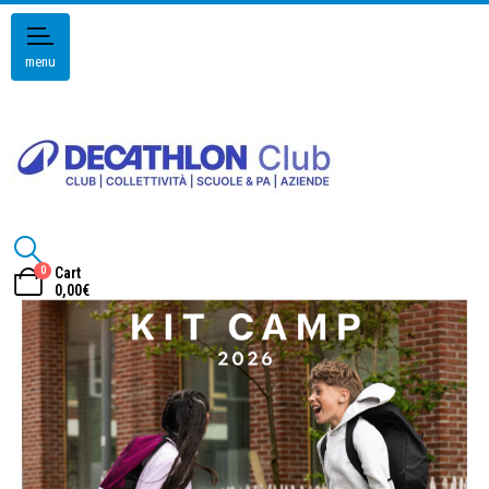
menu
0
Cart
0,00
€