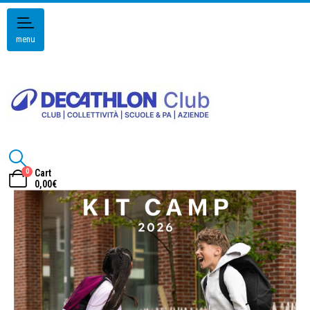
menu
0
Cart
0,00
€