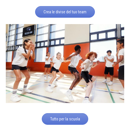
Crea le divise del tuo team
Tutto per la scuola