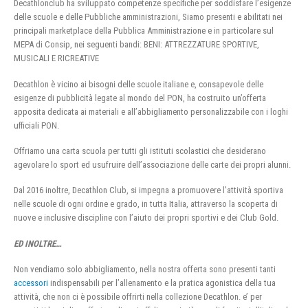
Decathlonclub ha sviluppato competenze specifiche per soddisfare l’esigenze
delle scuole e delle Pubbliche amministrazioni, Siamo presenti e abilitati nei
principali marketplace della Pubblica Amministrazione e in particolare sul
MEPA di Consip, nei seguenti bandi: BENI: ATTREZZATURE SPORTIVE,
MUSICALI E RICREATIVE
Decathlon è vicino ai bisogni delle scuole italiane e, consapevole delle
esigenze di pubblicità legate al mondo del PON, ha costruito un’offerta
apposita dedicata ai materiali e all’abbigliamento personalizzabile con i loghi
ufficiali PON.
Offriamo una carta scuola per tutti gli istituti scolastici che desiderano
agevolare lo sport ed usufruire dell’associazione delle carte dei propri alunni.
Dal 2016 inoltre, Decathlon Club, si impegna a promuovere l’attività sportiva
nelle scuole di ogni ordine e grado, in tutta Italia, attraverso la scoperta di
nuove e inclusive discipline con l’aiuto dei propri sportivi e dei Club Gold.
ED INOLTRE…
Non vendiamo solo abbigliamento, nella nostra offerta sono presenti tanti
accessori
indispensabili per l’allenamento e la pratica agonistica della tua
attività, che non ci è possibile offrirti nella collezione Decathlon. e’ per