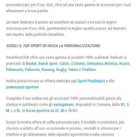
personalizzato per il tuo club, oltre ad una vasta gamma di accessori per i tuoi
allenamenti e le tue partite.
Un team dedicato è pronto ad ascoltarti ed aiutarti a trovare la miglior
soluzione per il tuo club, garantendoti la miglior qualità prezzo sul mercato,
nel rispetto delle politiche Decathlon.
SCEGLI IL TUO SPORT ED INIZIA LA PERSONALIZZAZIONE:
DecathlonClub offre una vasta gamma di prodotti 100% sublimati dedicati ai
praticanti di
Basket
,
Beach sport
,
Calcio
,
Ciclismo
,
Ginnastica Artistica
,
Nuoto
,
Pallanuoto
,
Pallavolo
,
Running
,
Rugby
,
Tennis
e
Triathlon
.
Inoltre potrai trovare un offerta dedicata agli
Sport Paralimpici
e alle
premiazioni sportive
Completa il tuo ordine con gli accessori 100% personalizzabili grazie alla
stampa in sublimato come gli
asciugamani
, disponibili in 5 misure, dalla
XS
,
S
,
M
,
L
e
XL
, le
borse sportive
da
22
,
40
e
70
litri.
Scopri la nostra offera di cuffie personalizzate, il modello in poliestere, più
classico e adatto all’uso occasionale in piscina, i modelli in silicone per i
triathlon e gli allenamento delle squadre agonistiche e nella versione