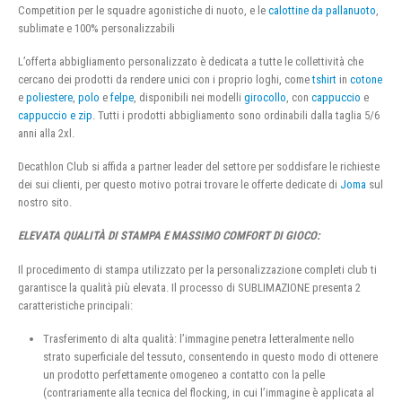
Competition per le squadre agonistiche di nuoto, e le
calottine da pallanuoto
,
sublimate e 100% personalizzabili
L’offerta abbigliamento personalizzato è dedicata a tutte le collettività che
cercano dei prodotti da rendere unici con i proprio loghi, come
tshirt
in
cotone
e
poliestere
,
polo
e
felpe
, disponibili nei modelli
girocollo
, con
cappuccio
e
cappuccio e zip
. Tutti i prodotti abbigliamento sono ordinabili dalla taglia 5/6
anni alla 2xl.
Decathlon Club si affida a partner leader del settore per soddisfare le richieste
dei sui clienti, per questo motivo potrai trovare le offerte dedicate di
Joma
sul
nostro sito.
ELEVATA QUALITÀ DI STAMPA E MASSIMO COMFORT DI GIOCO:
Il procedimento di stampa utilizzato per la personalizzazione completi club ti
garantisce la qualità più elevata. Il processo di SUBLIMAZIONE presenta 2
caratteristiche principali:
Trasferimento di alta qualità: l’immagine penetra letteralmente nello
strato superficiale del tessuto, consentendo in questo modo di ottenere
un prodotto perfettamente omogeneo a contatto con la pelle
(contrariamente alla tecnica del flocking, in cui l’immagine è applicata al