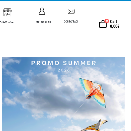
0
Cart
CONTATTACI
AREANEGOZI
IL MIO ACCOUNT
0,00
€