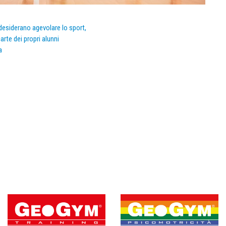
e desiderano agevolare lo sport,
arte dei propri alunni
a