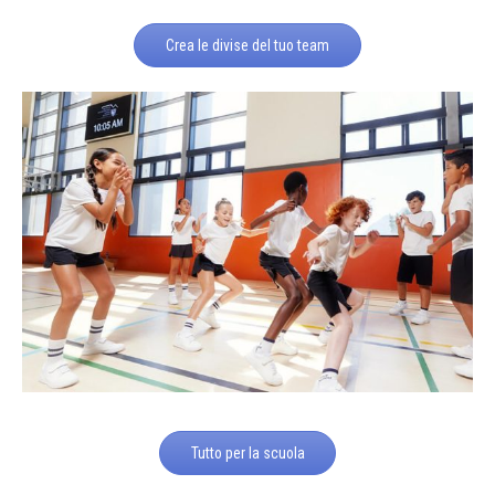
Crea le divise del tuo team
Tutto per la scuola