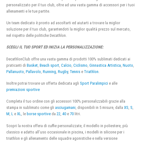
personalizzato per il tuo club, oltre ad una vasta gamma di accessori per i tuoi
allenamenti e le tue partite.
Un team dedicato è pronto ad ascoltarti ed aiutarti a trovare la miglior
soluzione per il tuo club, garantendoti la miglior qualità prezzo sul mercato,
nel rispetto delle politiche Decathlon.
SCEGLI IL TUO SPORT ED INIZIA LA PERSONALIZZAZIONE:
DecathlonClub offre una vasta gamma di prodotti 100% sublimati dedicati ai
praticanti di
Basket
,
Beach sport
,
Calcio
,
Ciclismo
,
Ginnastica Artistica
,
Nuoto
,
Pallanuoto
,
Pallavolo
,
Running
,
Rugby
,
Tennis
e
Triathlon
.
Inoltre potrai trovare un offerta dedicata agli
Sport Paralimpici
e alle
premiazioni sportive
Completa il tuo ordine con gli accessori 100% personalizzabili grazie alla
stampa in sublimato come gli
asciugamani
, disponibili in 5 misure, dalla
XS
,
S
,
M
,
L
e
XL
, le
borse sportive
da
22
,
40
e
70
litri.
Scopri la nostra offera di cuffie personalizzate, il modello in poliestere, più
classico e adatto all’uso occasionale in piscina, i modelli in silicone per i
triathlon e gli allenamento delle squadre agonistiche e nella versione