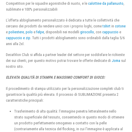
Competition per le squadre agonistiche di nuoto, e le
calottine da pallanuoto
,
sublimate e 100% personalizzabili
L’offerta abbigliamento personalizzato è dedicata a tutte le collettività che
cercano dei prodotti da rendere unici con i proprio loghi, come
tshirt
in
cotone
e
poliestere
,
polo
e
felpe
, disponibili nei modelli
girocollo
, con
cappuccio
e
cappuccio e zip
. Tutti i prodotti abbigliamento sono ordinabili dalla taglia 5/6
anni alla 2xl.
Decathlon Club si affida a partner leader del settore per soddisfare le richieste
dei sui clienti, per questo motivo potrai trovare le offerte dedicate di
Joma
sul
nostro sito.
ELEVATA QUALITÀ DI STAMPA E MASSIMO COMFORT DI GIOCO:
Il procedimento di stampa utilizzato per la personalizzazione completi club ti
garantisce la qualità più elevata. Il processo di SUBLIMAZIONE presenta 2
caratteristiche principali:
Trasferimento di alta qualità: l’immagine penetra letteralmente nello
strato superficiale del tessuto, consentendo in questo modo di ottenere
un prodotto perfettamente omogeneo a contatto con la pelle
(contrariamente alla tecnica del flocking, in cui l’immagine è applicata al