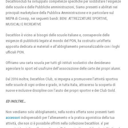
Decathlonclub ha sviluppato competenze specifiche per soddisfare l’esigenze
delle scuole e delle Pubbliche amministrazioni, Siamo presenti e abilitati nei
principali marketplace della Pubblica Amministrazione e in particolare sul
MEPA di Consip, nei seguenti bandi: BENI: ATTREZZATURE SPORTIVE,
MUSICALI E RICREATIVE
Decathlon è vicino ai bisogni delle scuole italiane e, consapevole delle
esigenze di pubblicità legate al mondo del PON, ha costruito un’offerta
apposita dedicata ai materiali e all’abbigliamento personalizzabile con i loghi
ufficiali PON.
Offriamo una carta scuola per tutti gli istituti scolastici che desiderano
agevolare lo sport ed usufruire dell’associazione delle carte dei propri alunni.
Dal 2016 inoltre, Decathlon Club, si impegna a promuovere l’attività sportiva
nelle scuole di ogni ordine e grado, in tutta Italia, attraverso la scoperta di
nuove e inclusive discipline con l’aiuto dei propri sportivi e dei Club Gold.
ED INOLTRE…
Non vendiamo solo abbigliamento, nella nostra offerta sono presenti tanti
accessori
indispensabili per l’allenamento e la pratica agonistica della tua
attività, che non ci è possibile offrirti nella collezione Decathlon. e’ per