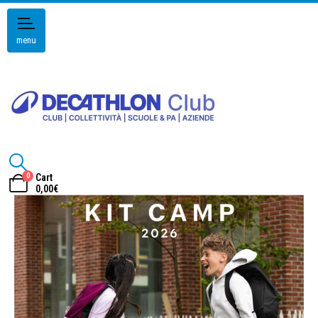
menu
0
Cart
0,00
€