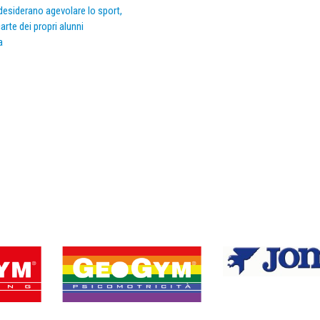
e desiderano agevolare lo sport,
arte dei propri alunni
a