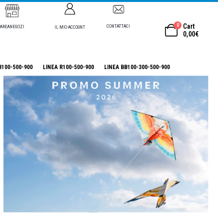
0
Cart
CONTATTACI
AREANEGOZI
IL MIO ACCOUNT
0,00
€
B100-500-900
LINEA R100-500-900
LINEA BB100-300-500-900