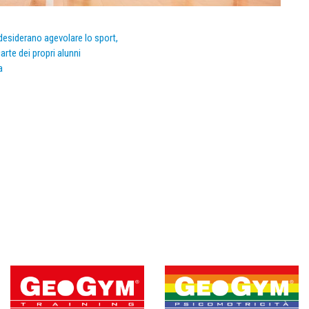
e desiderano agevolare lo sport,
arte dei propri alunni
a