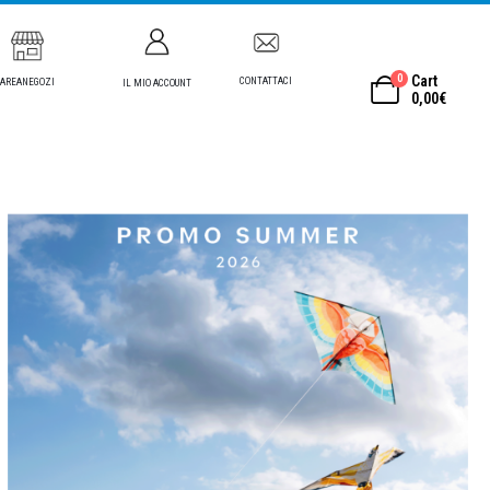
0
Cart
CONTATTACI
AREANEGOZI
IL MIO ACCOUNT
0,00
€