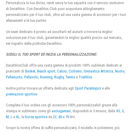
Personalizza la tua divisa, rendi unica la tua squadra con il servizio esclusivo
di Decathlon. Con Decathlon Club puoi acquistare abbigliamento
personalizzato per il tuo club, oltre ad una vasta gamma di accessori per i tuoi
allenamenti e le tue partite.
Un team dedicato è pronto ad ascoltarti ed aiutarti a trovare la miglior
soluzione per il tuo club, garantendoti la miglior qualità prezzo sul mercato,
nel rispetto delle politiche Decathlon.
SCEGLI IL TUO SPORT ED INIZIA LA PERSONALIZZAZIONE:
DecathlonClub offre una vasta gamma di prodotti 100% sublimati dedicati ai
praticanti di
Basket
,
Beach sport
,
Calcio
,
Ciclismo
,
Ginnastica Artistica
,
Nuoto
,
Pallanuoto
,
Pallavolo
,
Running
,
Rugby
,
Tennis
e
Triathlon
.
Inoltre potrai trovare un offerta dedicata agli
Sport Paralimpici
e alle
premiazioni sportive
Completa il tuo ordine con gli accessori 100% personalizzabili grazie alla
stampa in sublimato come gli
asciugamani
, disponibili in 5 misure, dalla
XS
,
S
,
M
,
L
e
XL
, le
borse sportive
da
22
,
40
e
70
litri.
Scopri la nostra offera di cuffie personalizzate, il modello in poliestere, più