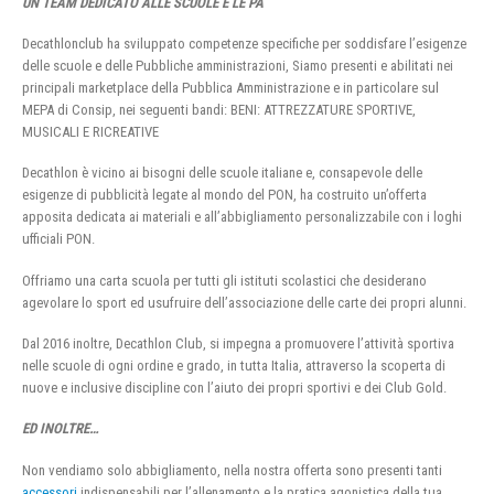
UN TEAM DEDICATO ALLE SCUOLE E LE PA
Decathlonclub ha sviluppato competenze specifiche per soddisfare l’esigenze
delle scuole e delle Pubbliche amministrazioni, Siamo presenti e abilitati nei
principali marketplace della Pubblica Amministrazione e in particolare sul
MEPA di Consip, nei seguenti bandi: BENI: ATTREZZATURE SPORTIVE,
MUSICALI E RICREATIVE
Decathlon è vicino ai bisogni delle scuole italiane e, consapevole delle
esigenze di pubblicità legate al mondo del PON, ha costruito un’offerta
apposita dedicata ai materiali e all’abbigliamento personalizzabile con i loghi
ufficiali PON.
Offriamo una carta scuola per tutti gli istituti scolastici che desiderano
agevolare lo sport ed usufruire dell’associazione delle carte dei propri alunni.
Dal 2016 inoltre, Decathlon Club, si impegna a promuovere l’attività sportiva
nelle scuole di ogni ordine e grado, in tutta Italia, attraverso la scoperta di
nuove e inclusive discipline con l’aiuto dei propri sportivi e dei Club Gold.
ED INOLTRE…
Non vendiamo solo abbigliamento, nella nostra offerta sono presenti tanti
accessori
indispensabili per l’allenamento e la pratica agonistica della tua