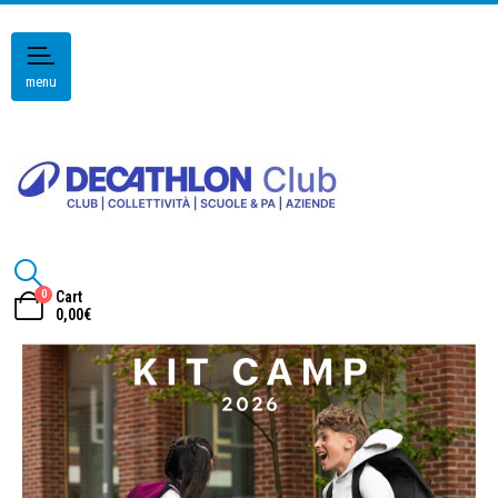
menu
0
Cart
0,00
€