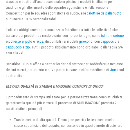
classico e adatto all’uso occasionale in piscina, i modelli in silicone per i
triathlon e gli allenamento delle squadre agonistiche e nella versione
Competition per le squadre agonistiche di nuoto, e le
calottine da pallanuoto
,
sublimate e 100% personalizzabili
L’offerta abbigliamento personalizzato è dedicata a tutte le collettività che
cercano dei prodotti da rendere unici con i proprio loghi, come
tshirt
in
cotone
e
poliestere
,
polo
e
felpe
, disponibili nei modelli
girocollo
, con
cappuccio
e
cappuccio e zip
. Tutti i prodotti abbigliamento sono ordinabili dalla taglia 5/6
anni alla 2xl.
Decathlon Club si affida a partner leader del settore per soddisfare le richieste
dei sui clienti, per questo motivo potrai trovare le offerte dedicate di
Joma
sul
nostro sito.
ELEVATA QUALITÀ DI STAMPA E MASSIMO COMFORT DI GIOCO:
Il procedimento di stampa utilizzato per la personalizzazione completi club ti
garantisce la qualità più elevata. Il processo di SUBLIMAZIONE presenta 2
caratteristiche principali:
Trasferimento di alta qualità: l’immagine penetra letteralmente nello
strato superficiale del tessuto, consentendo in questo modo di ottenere