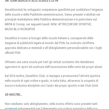
UN TEAM DEDICATO ALLE SCUOLE E LE PA
Decathlonclub ha sviluppato competenze specifiche per soddisfare l’esigenze
delle scuole e delle Pubbliche amministrazioni, Siamo presenti e abilitati nei
principali marketplace della Pubblica Amministrazione e in particolare sul
MEPA di Consip, nei seguenti bandi: BENI: ATTREZZATURE SPORTIVE,
MUSICALI E RICREATIVE
Decathlon è vicino ai bisogni delle scuole italiane e, consapevole delle
esigenze di pubblicità legate al mondo del PON, ha costruito un’offerta
apposita dedicata ai materiali e all’abbigliamento personalizzabile con i loghi
ufficiali PON.
Offriamo una carta scuola per tutti gli istituti scolastici che desiderano
agevolare lo sport ed usufruire dell’associazione delle carte dei propri alunni.
Dal 2016 inoltre, Decathlon Club, si impegna a promuovere l’attività sportiva
nelle scuole di ogni ordine e grado, in tutta Italia, attraverso la scoperta di
nuove e inclusive discipline con l’aiuto dei propri sportivi e dei Club Gold.
ED INOLTRE…
Non vendiamo solo abbigliamento, nella nostra offerta sono presenti tanti
accessori
indispensabili per l’allenamento e la pratica agonistica della tua