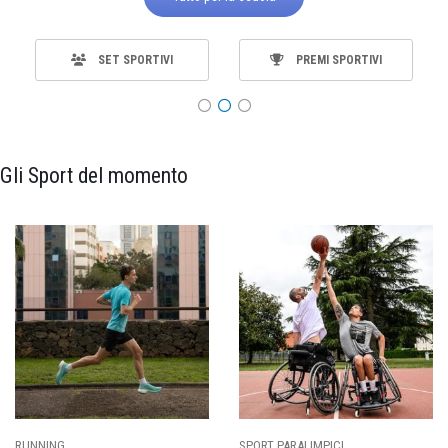
SET SPORTIVI
PREMI SPORTIVI
Gli Sport del momento
ING
SPORT PARALIMPICI
CALCI