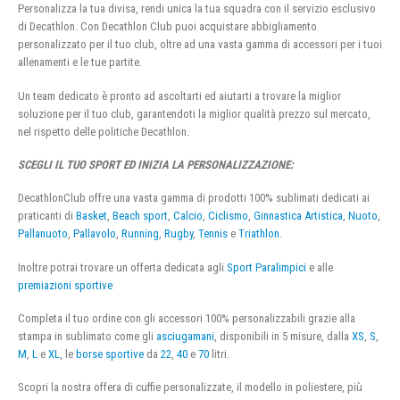
Personalizza la tua divisa, rendi unica la tua squadra con il servizio esclusivo
di Decathlon. Con Decathlon Club puoi acquistare abbigliamento
personalizzato per il tuo club, oltre ad una vasta gamma di accessori per i tuoi
allenamenti e le tue partite.
Un team dedicato è pronto ad ascoltarti ed aiutarti a trovare la miglior
soluzione per il tuo club, garantendoti la miglior qualità prezzo sul mercato,
nel rispetto delle politiche Decathlon.
SCEGLI IL TUO SPORT ED INIZIA LA PERSONALIZZAZIONE:
DecathlonClub offre una vasta gamma di prodotti 100% sublimati dedicati ai
praticanti di
Basket
,
Beach sport
,
Calcio
,
Ciclismo
,
Ginnastica Artistica
,
Nuoto
,
Pallanuoto
,
Pallavolo
,
Running
,
Rugby
,
Tennis
e
Triathlon
.
Inoltre potrai trovare un offerta dedicata agli
Sport Paralimpici
e alle
premiazioni sportive
Completa il tuo ordine con gli accessori 100% personalizzabili grazie alla
stampa in sublimato come gli
asciugamani
, disponibili in 5 misure, dalla
XS
,
S
,
M
,
L
e
XL
, le
borse sportive
da
22
,
40
e
70
litri.
Scopri la nostra offera di cuffie personalizzate, il modello in poliestere, più