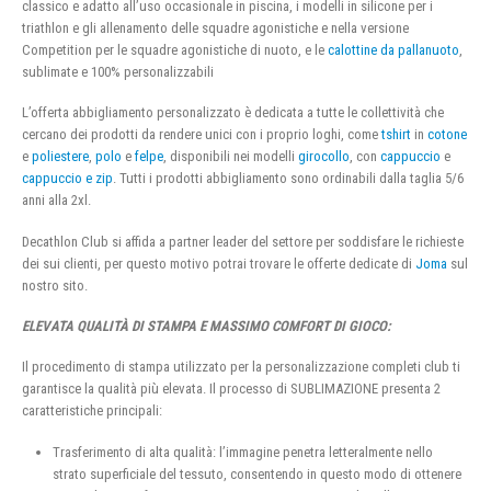
classico e adatto all’uso occasionale in piscina, i modelli in silicone per i
triathlon e gli allenamento delle squadre agonistiche e nella versione
Competition per le squadre agonistiche di nuoto, e le
calottine da pallanuoto
,
sublimate e 100% personalizzabili
L’offerta abbigliamento personalizzato è dedicata a tutte le collettività che
cercano dei prodotti da rendere unici con i proprio loghi, come
tshirt
in
cotone
e
poliestere
,
polo
e
felpe
, disponibili nei modelli
girocollo
, con
cappuccio
e
cappuccio e zip
. Tutti i prodotti abbigliamento sono ordinabili dalla taglia 5/6
anni alla 2xl.
Decathlon Club si affida a partner leader del settore per soddisfare le richieste
dei sui clienti, per questo motivo potrai trovare le offerte dedicate di
Joma
sul
nostro sito.
ELEVATA QUALITÀ DI STAMPA E MASSIMO COMFORT DI GIOCO:
Il procedimento di stampa utilizzato per la personalizzazione completi club ti
garantisce la qualità più elevata. Il processo di SUBLIMAZIONE presenta 2
caratteristiche principali:
Trasferimento di alta qualità: l’immagine penetra letteralmente nello
strato superficiale del tessuto, consentendo in questo modo di ottenere