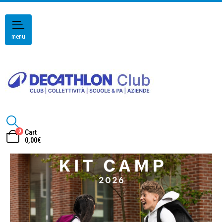
menu
0
Cart
0,00
€