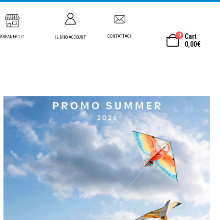
0
Cart
CONTATTACI
AREANEGOZI
IL MIO ACCOUNT
0,00
€