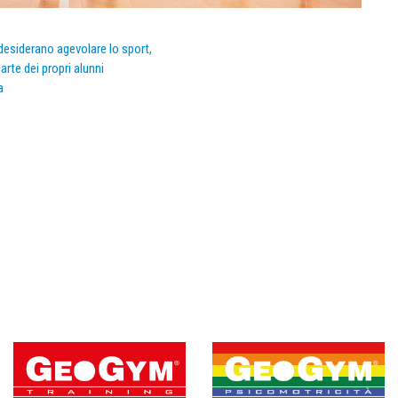
e desiderano agevolare lo sport,
arte dei propri alunni
a