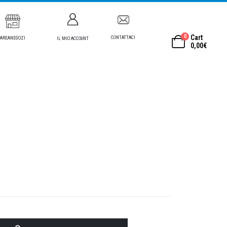
0
Cart
CONTATTACI
AREANEGOZI
IL MIO ACCOUNT
0,00
€