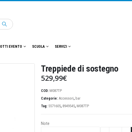
OTTI EVENTO
SCUOLA
SERVIZI
Treppiede di sostegno
529,99
€
COD:
M087TP
Categorie:
Accessori
,
bar
Tag:
5571605
,
8949545
,
M087TP
Note