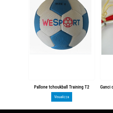
e
Pallone tchoukball Training T2
Visualizza