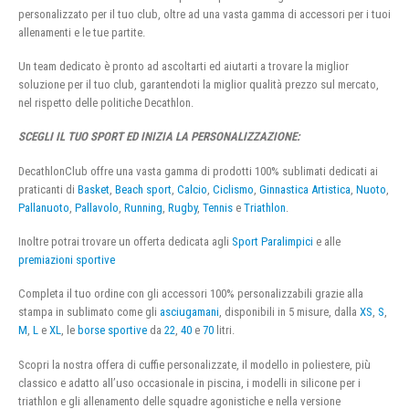
personalizzato per il tuo club, oltre ad una vasta gamma di accessori per i tuoi
allenamenti e le tue partite.
Un team dedicato è pronto ad ascoltarti ed aiutarti a trovare la miglior
soluzione per il tuo club, garantendoti la miglior qualità prezzo sul mercato,
nel rispetto delle politiche Decathlon.
SCEGLI IL TUO SPORT ED INIZIA LA PERSONALIZZAZIONE:
DecathlonClub offre una vasta gamma di prodotti 100% sublimati dedicati ai
praticanti di
Basket
,
Beach sport
,
Calcio
,
Ciclismo
,
Ginnastica Artistica
,
Nuoto
,
Pallanuoto
,
Pallavolo
,
Running
,
Rugby
,
Tennis
e
Triathlon
.
Inoltre potrai trovare un offerta dedicata agli
Sport Paralimpici
e alle
premiazioni sportive
Completa il tuo ordine con gli accessori 100% personalizzabili grazie alla
stampa in sublimato come gli
asciugamani
, disponibili in 5 misure, dalla
XS
,
S
,
M
,
L
e
XL
, le
borse sportive
da
22
,
40
e
70
litri.
Scopri la nostra offera di cuffie personalizzate, il modello in poliestere, più
classico e adatto all’uso occasionale in piscina, i modelli in silicone per i
triathlon e gli allenamento delle squadre agonistiche e nella versione