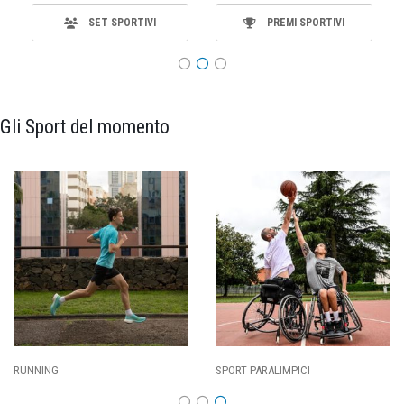
SET SPORTIVI
PREMI SPORTIVI
Gli Sport del momento
RT PARALIMPICI
CALCIO
BA