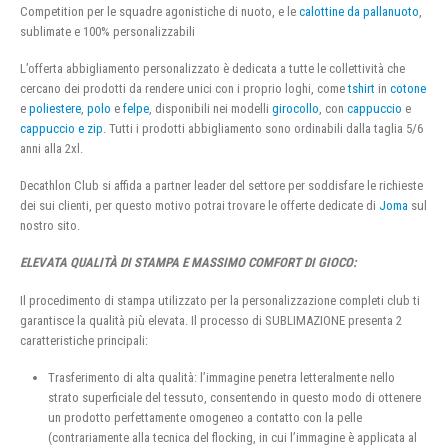
Competition per le squadre agonistiche di nuoto, e le
calottine da pallanuoto
,
sublimate e 100% personalizzabili
L’offerta abbigliamento personalizzato è dedicata a tutte le collettività che
cercano dei prodotti da rendere unici con i proprio loghi, come
tshirt
in
cotone
e
poliestere
,
polo
e
felpe
, disponibili nei modelli
girocollo
, con
cappuccio
e
cappuccio e zip
. Tutti i prodotti abbigliamento sono ordinabili dalla taglia 5/6
anni alla 2xl.
Decathlon Club si affida a partner leader del settore per soddisfare le richieste
dei sui clienti, per questo motivo potrai trovare le offerte dedicate di
Joma
sul
nostro sito.
ELEVATA QUALITÀ DI STAMPA E MASSIMO COMFORT DI GIOCO:
Il procedimento di stampa utilizzato per la personalizzazione completi club ti
garantisce la qualità più elevata. Il processo di SUBLIMAZIONE presenta 2
caratteristiche principali:
Trasferimento di alta qualità: l’immagine penetra letteralmente nello
strato superficiale del tessuto, consentendo in questo modo di ottenere
un prodotto perfettamente omogeneo a contatto con la pelle
(contrariamente alla tecnica del flocking, in cui l’immagine è applicata al