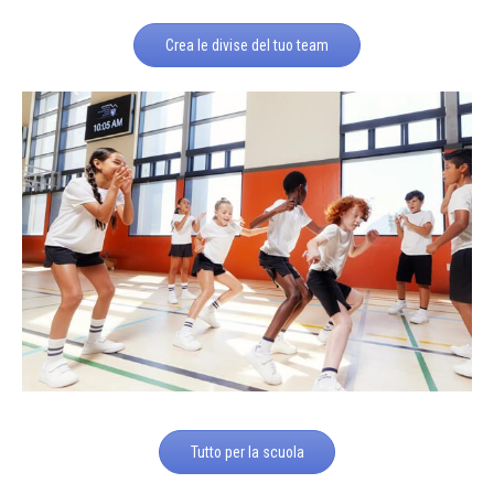
Crea le divise del tuo team
Tutto per la scuola