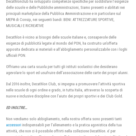
Decathlonclub ha sviluppato competenze specifiche per soddisfare l’esigenze
delle scuole e delle Pubbliche amministrazioni, Siamo presenti e abilitati nei
principali marketplace della Pubblica Amministrazione e in particolare sul
MEPA di Consip, nei seguenti bandi: BENI: ATTREZZATURE SPORTIVE,
MUSICALI E RICREATIVE
Decathlon è vicino ai bisogni delle scuole italiane e, consapevole delle
esigenze di pubblicità legate al mondo del PON, ha costruito un’offerta
apposita dedicata ai materiali e all’abbigliamento personalizzabile con i loghi
ufficiali PON.
Offriamo una carta scuola per tutti gli istituti scolastici che desiderano
agevolare lo sport ed usufruire dell’associazione delle carte dei propri alunni.
Dal 2016 inoltre, Decathlon Club, si impegna a promuovere l’attività sportiva
nelle scuole di ogni ordine e grado, in tutta Italia, attraverso la scoperta di
nuove e inclusive discipline con l’aiuto dei propri sportivi e dei Club Gold.
ED INOLTRE…
Non vendiamo solo abbigliamento, nella nostra offerta sono presenti tanti
accessori
indispensabili per l’allenamento e la pratica agonistica della tua
attività, che non ci è possibile offrirti nella collezione Decathlon. e’ per