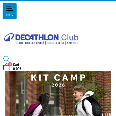
menu
0
Cart
0,00
€