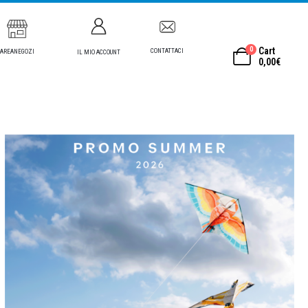
0
Cart
CONTATTACI
AREANEGOZI
IL MIO ACCOUNT
0,00
€