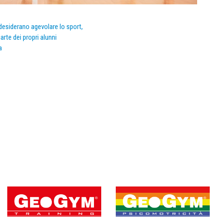
e desiderano agevolare lo sport,
arte dei propri alunni
a