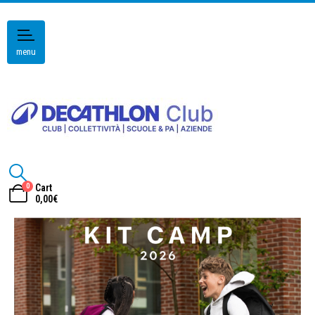
menu
0
Cart
0,00
€