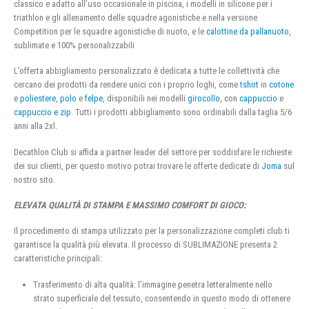
classico e adatto all’uso occasionale in piscina, i modelli in silicone per i
triathlon e gli allenamento delle squadre agonistiche e nella versione
Competition per le squadre agonistiche di nuoto, e le
calottine da pallanuoto
,
sublimate e 100% personalizzabili
L’offerta abbigliamento personalizzato è dedicata a tutte le collettività che
cercano dei prodotti da rendere unici con i proprio loghi, come
tshirt
in
cotone
e
poliestere
,
polo
e
felpe
, disponibili nei modelli
girocollo
, con
cappuccio
e
cappuccio e zip
. Tutti i prodotti abbigliamento sono ordinabili dalla taglia 5/6
anni alla 2xl.
Decathlon Club si affida a partner leader del settore per soddisfare le richieste
dei sui clienti, per questo motivo potrai trovare le offerte dedicate di
Joma
sul
nostro sito.
ELEVATA QUALITÀ DI STAMPA E MASSIMO COMFORT DI GIOCO:
Il procedimento di stampa utilizzato per la personalizzazione completi club ti
garantisce la qualità più elevata. Il processo di SUBLIMAZIONE presenta 2
caratteristiche principali:
Trasferimento di alta qualità: l’immagine penetra letteralmente nello
strato superficiale del tessuto, consentendo in questo modo di ottenere