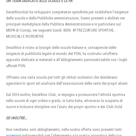
UN TEAM DEDICATO ALLE SCUOLE E LE PA
Decathlonclub ha sviluppato competenze specifiche per soddisfare l’esigenze
delle scuole e delle Pubbliche amministrazioni, Siamo presenti e abilitati nei
principali marketplace della Pubblica Amministrazione e in particolare sul
MEPA di Consip, nei seguenti bandi: BENI: ATTREZZATURE SPORTIVE,
MUSICALI E RICREATIVE
Decathlon è vicino ai bisogni delle scuole italiane e, consapevole delle
esigenze di pubblicità legate al mondo del PON, ha costruito un’offerta
apposita dedicata ai materiali e all’abbigliamento personalizzabile con i loghi
ufficiali PON.
Offriamo una carta scuola per tutti gli istituti scolastici che desiderano
agevolare lo sport ed usufruire dell’associazione delle carte dei propri alunni.
Dal 2016 inoltre, Decathlon Club, si impegna a promuovere l’attività sportiva
nelle scuole di ogni ordine e grado, in tutta Italia, attraverso la scoperta di
nuove e inclusive discipline con l’aiuto dei propri sportivi e dei Club Gold.
ED INOLTRE…
Non vendiamo solo abbigliamento, nella nostra offerta sono presenti tanti
accessori
indispensabili per l’allenamento e la pratica agonistica della tua