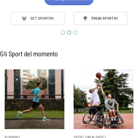
SET SPORTIVI
PREMI SPORTIVI
Gli Sport del momento
ING
SPORT PARALIMPICI
CALCI