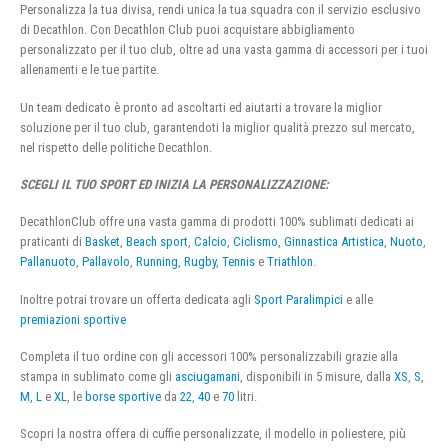
Personalizza la tua divisa, rendi unica la tua squadra con il servizio esclusivo
di Decathlon. Con Decathlon Club puoi acquistare abbigliamento
personalizzato per il tuo club, oltre ad una vasta gamma di accessori per i tuoi
allenamenti e le tue partite.
Un team dedicato è pronto ad ascoltarti ed aiutarti a trovare la miglior
soluzione per il tuo club, garantendoti la miglior qualità prezzo sul mercato,
nel rispetto delle politiche Decathlon.
SCEGLI IL TUO SPORT ED INIZIA LA PERSONALIZZAZIONE:
DecathlonClub offre una vasta gamma di prodotti 100% sublimati dedicati ai
praticanti di
Basket
,
Beach sport
,
Calcio
,
Ciclismo
,
Ginnastica Artistica
,
Nuoto
,
Pallanuoto
,
Pallavolo
,
Running
,
Rugby
,
Tennis
e
Triathlon
.
Inoltre potrai trovare un offerta dedicata agli
Sport Paralimpici
e alle
premiazioni sportive
Completa il tuo ordine con gli accessori 100% personalizzabili grazie alla
stampa in sublimato come gli
asciugamani
, disponibili in 5 misure, dalla
XS
,
S
,
M
,
L
e
XL
, le
borse sportive
da
22
,
40
e
70
litri.
Scopri la nostra offera di cuffie personalizzate, il modello in poliestere, più