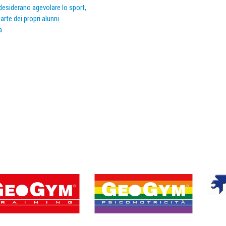
e desiderano agevolare lo sport,
arte dei propri alunni
a