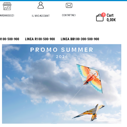
0
Cart
CONTATTACI
AREANEGOZI
IL MIO ACCOUNT
0,00
€
B100-500-900
LINEA R100-500-900
LINEA BB100-300-500-900