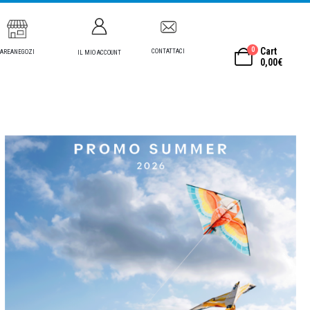
0
Cart
CONTATTACI
AREANEGOZI
IL MIO ACCOUNT
0,00
€