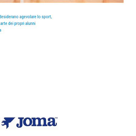
e desiderano agevolare lo sport,
arte dei propri alunni
a