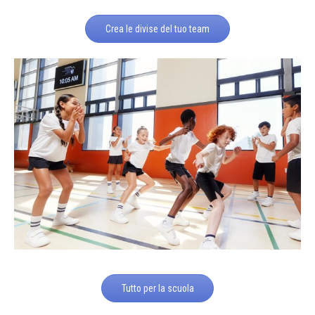
Crea le divise del tuo team
Tutto per la scuola