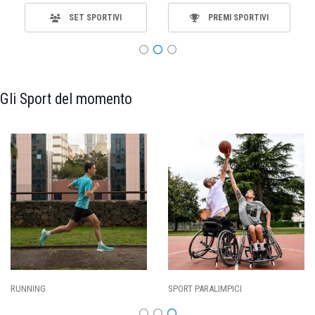
SET SPORTIVI
PREMI SPORTIVI
Gli Sport del momento
ING
SPORT PARALIMPICI
CALCI