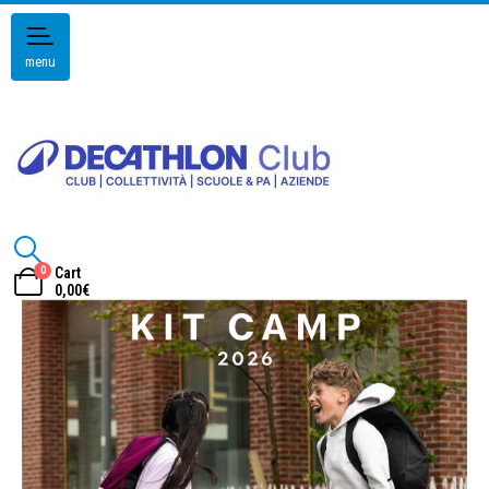
menu
0
Cart
0,00
€