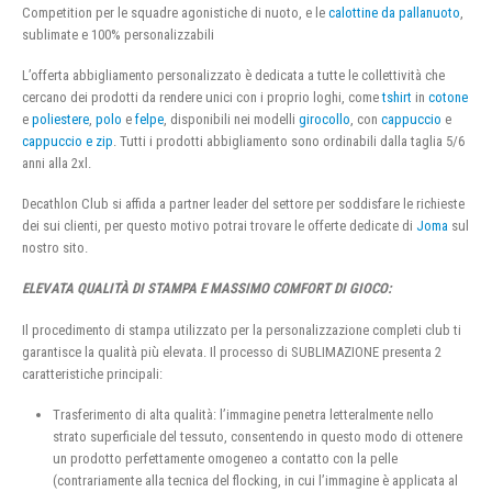
Competition per le squadre agonistiche di nuoto, e le
calottine da pallanuoto
,
sublimate e 100% personalizzabili
L’offerta abbigliamento personalizzato è dedicata a tutte le collettività che
cercano dei prodotti da rendere unici con i proprio loghi, come
tshirt
in
cotone
e
poliestere
,
polo
e
felpe
, disponibili nei modelli
girocollo
, con
cappuccio
e
cappuccio e zip
. Tutti i prodotti abbigliamento sono ordinabili dalla taglia 5/6
anni alla 2xl.
Decathlon Club si affida a partner leader del settore per soddisfare le richieste
dei sui clienti, per questo motivo potrai trovare le offerte dedicate di
Joma
sul
nostro sito.
ELEVATA QUALITÀ DI STAMPA E MASSIMO COMFORT DI GIOCO:
Il procedimento di stampa utilizzato per la personalizzazione completi club ti
garantisce la qualità più elevata. Il processo di SUBLIMAZIONE presenta 2
caratteristiche principali:
Trasferimento di alta qualità: l’immagine penetra letteralmente nello
strato superficiale del tessuto, consentendo in questo modo di ottenere
un prodotto perfettamente omogeneo a contatto con la pelle
(contrariamente alla tecnica del flocking, in cui l’immagine è applicata al