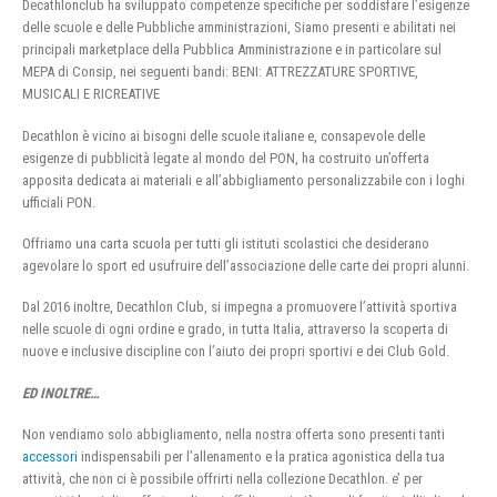
Decathlonclub ha sviluppato competenze specifiche per soddisfare l’esigenze
delle scuole e delle Pubbliche amministrazioni, Siamo presenti e abilitati nei
principali marketplace della Pubblica Amministrazione e in particolare sul
MEPA di Consip, nei seguenti bandi: BENI: ATTREZZATURE SPORTIVE,
MUSICALI E RICREATIVE
Decathlon è vicino ai bisogni delle scuole italiane e, consapevole delle
esigenze di pubblicità legate al mondo del PON, ha costruito un’offerta
apposita dedicata ai materiali e all’abbigliamento personalizzabile con i loghi
ufficiali PON.
Offriamo una carta scuola per tutti gli istituti scolastici che desiderano
agevolare lo sport ed usufruire dell’associazione delle carte dei propri alunni.
Dal 2016 inoltre, Decathlon Club, si impegna a promuovere l’attività sportiva
nelle scuole di ogni ordine e grado, in tutta Italia, attraverso la scoperta di
nuove e inclusive discipline con l’aiuto dei propri sportivi e dei Club Gold.
ED INOLTRE…
Non vendiamo solo abbigliamento, nella nostra offerta sono presenti tanti
accessori
indispensabili per l’allenamento e la pratica agonistica della tua
attività, che non ci è possibile offrirti nella collezione Decathlon. e’ per