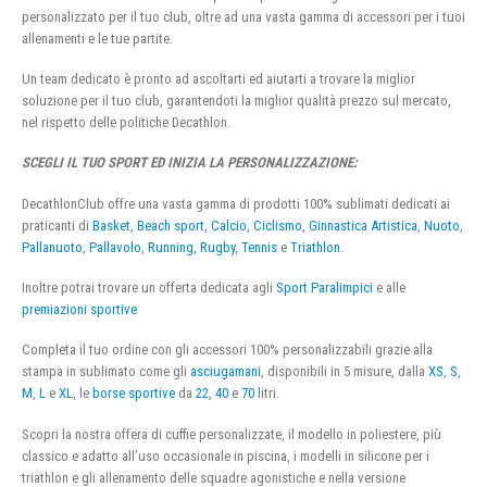
personalizzato per il tuo club, oltre ad una vasta gamma di accessori per i tuoi
allenamenti e le tue partite.
Un team dedicato è pronto ad ascoltarti ed aiutarti a trovare la miglior
soluzione per il tuo club, garantendoti la miglior qualità prezzo sul mercato,
nel rispetto delle politiche Decathlon.
SCEGLI IL TUO SPORT ED INIZIA LA PERSONALIZZAZIONE:
DecathlonClub offre una vasta gamma di prodotti 100% sublimati dedicati ai
praticanti di
Basket
,
Beach sport
,
Calcio
,
Ciclismo
,
Ginnastica Artistica
,
Nuoto
,
Pallanuoto
,
Pallavolo
,
Running
,
Rugby
,
Tennis
e
Triathlon
.
Inoltre potrai trovare un offerta dedicata agli
Sport Paralimpici
e alle
premiazioni sportive
Completa il tuo ordine con gli accessori 100% personalizzabili grazie alla
stampa in sublimato come gli
asciugamani
, disponibili in 5 misure, dalla
XS
,
S
,
M
,
L
e
XL
, le
borse sportive
da
22
,
40
e
70
litri.
Scopri la nostra offera di cuffie personalizzate, il modello in poliestere, più
classico e adatto all’uso occasionale in piscina, i modelli in silicone per i
triathlon e gli allenamento delle squadre agonistiche e nella versione