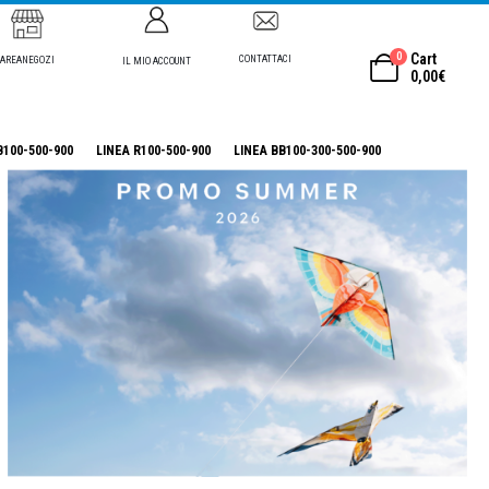
0
Cart
CONTATTACI
AREANEGOZI
IL MIO ACCOUNT
0,00
€
B100-500-900
LINEA R100-500-900
LINEA BB100-300-500-900