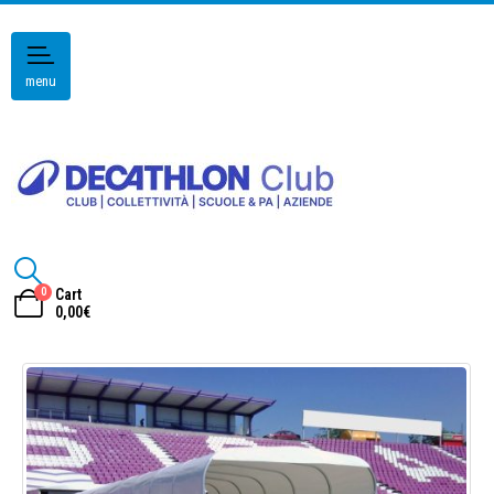
menu
0
Cart
0,00
€