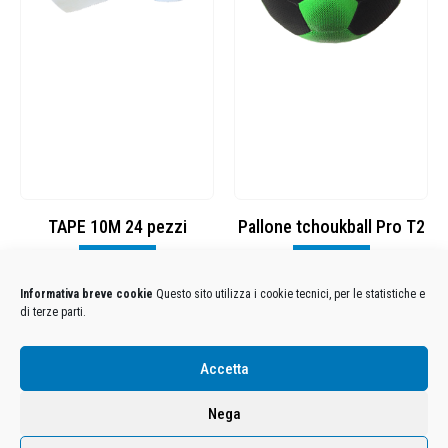
TAPE 10M 24 pezzi
Pallone tchoukball Pro T2
Visualizza
Visualizza
Informativa breve cookie
Questo sito utilizza i cookie tecnici, per le statistiche e
di terze parti.
Condizioni Generali di Utilizzo
-
Cookies
-
Privacy
Accetta
DECATHLON ITALIA S.r.l. Unipersonale - Viale Valassina, 268 - 20851 Lissone (MB) Cap. Soc.
Euro 12.500.000 i.v. - C.F. e Iscr. Reg. Imp. Monza e Brianza 02137480964 - R.E.A. MB-1370021 -
Nega
P.IVA. 11005760159 - Direzione e coordinamento art. 2497 C.C. DECATHLON SA, Villeneuve
D'Ascq, Francia Le foto dei prodotti presenti sul sito sono puramente esemplificative.