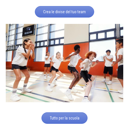
Crea le divise del tuo team
Tutto per la scuola