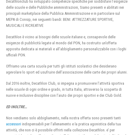
Decathlonclub ha sviluppato competenze specifiche per soddisfare l’esigenze
delle scuole e delle Pubbliche amministrazioni, Siamo presenti e abilitati nei
principali marketplace della Pubblica Amministrazione e in particolare sul
MEPA di Consip, nei seguenti bandi: BENI: ATTREZZATURE SPORTIVE,
MUSICALI E RICREATIVE
Decathlon è vicino ai bisogni delle scuole italiane e, consapevole delle
esigenze di pubblicità legate al mondo del PON, ha costruito un’offerta
apposita dedicata ai materiali e all’abbigliamento personalizzabile con i loghi
ufficiali PON.
Offriamo una carta scuola per tutti gli istituti scolastici che desiderano
agevolare lo sport ed usufruire dell’associazione delle carte dei propri alunni.
Dal 2016 inoltre, Decathlon Club, si impegna a promuovere l’attività sportiva
nelle scuole di ogni ordine e grado, in tutta Italia, attraverso la scoperta di
nuove e inclusive discipline con l’aiuto dei propri sportivi e dei Club Gold.
ED INOLTRE…
Non vendiamo solo abbigliamento, nella nostra offerta sono presenti tanti
accessori
indispensabili per l’allenamento e la pratica agonistica della tua
attività, che non ci è possibile offrirti nella collezione Decathlon. e’ per