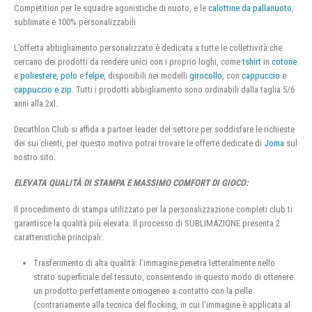
Competition per le squadre agonistiche di nuoto, e le
calottine da pallanuoto
,
sublimate e 100% personalizzabili
L’offerta abbigliamento personalizzato è dedicata a tutte le collettività che
cercano dei prodotti da rendere unici con i proprio loghi, come
tshirt
in
cotone
e
poliestere
,
polo
e
felpe
, disponibili nei modelli
girocollo
, con
cappuccio
e
cappuccio e zip
. Tutti i prodotti abbigliamento sono ordinabili dalla taglia 5/6
anni alla 2xl.
Decathlon Club si affida a partner leader del settore per soddisfare le richieste
dei sui clienti, per questo motivo potrai trovare le offerte dedicate di
Joma
sul
nostro sito.
ELEVATA QUALITÀ DI STAMPA E MASSIMO COMFORT DI GIOCO:
Il procedimento di stampa utilizzato per la personalizzazione completi club ti
garantisce la qualità più elevata. Il processo di SUBLIMAZIONE presenta 2
caratteristiche principali:
Trasferimento di alta qualità: l’immagine penetra letteralmente nello
strato superficiale del tessuto, consentendo in questo modo di ottenere
un prodotto perfettamente omogeneo a contatto con la pelle
(contrariamente alla tecnica del flocking, in cui l’immagine è applicata al