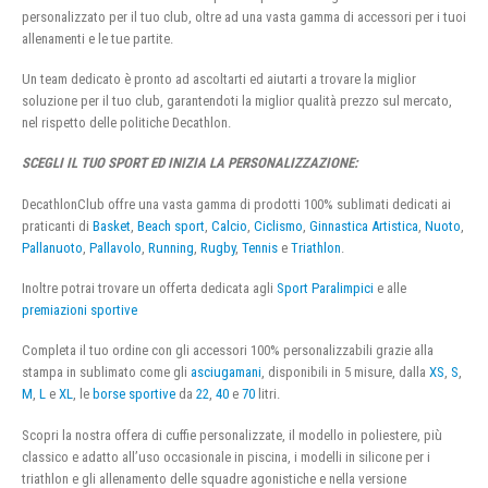
personalizzato per il tuo club, oltre ad una vasta gamma di accessori per i tuoi
allenamenti e le tue partite.
Un team dedicato è pronto ad ascoltarti ed aiutarti a trovare la miglior
soluzione per il tuo club, garantendoti la miglior qualità prezzo sul mercato,
nel rispetto delle politiche Decathlon.
SCEGLI IL TUO SPORT ED INIZIA LA PERSONALIZZAZIONE:
DecathlonClub offre una vasta gamma di prodotti 100% sublimati dedicati ai
praticanti di
Basket
,
Beach sport
,
Calcio
,
Ciclismo
,
Ginnastica Artistica
,
Nuoto
,
Pallanuoto
,
Pallavolo
,
Running
,
Rugby
,
Tennis
e
Triathlon
.
Inoltre potrai trovare un offerta dedicata agli
Sport Paralimpici
e alle
premiazioni sportive
Completa il tuo ordine con gli accessori 100% personalizzabili grazie alla
stampa in sublimato come gli
asciugamani
, disponibili in 5 misure, dalla
XS
,
S
,
M
,
L
e
XL
, le
borse sportive
da
22
,
40
e
70
litri.
Scopri la nostra offera di cuffie personalizzate, il modello in poliestere, più
classico e adatto all’uso occasionale in piscina, i modelli in silicone per i
triathlon e gli allenamento delle squadre agonistiche e nella versione