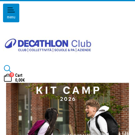
menu
0
Cart
0,00
€