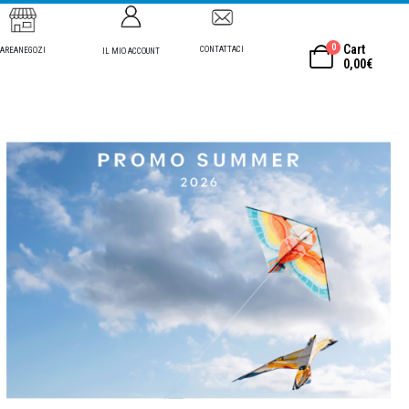
0
Cart
CONTATTACI
AREANEGOZI
IL MIO ACCOUNT
0,00
€