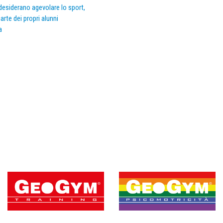
e desiderano agevolare lo sport,
arte dei propri alunni
a