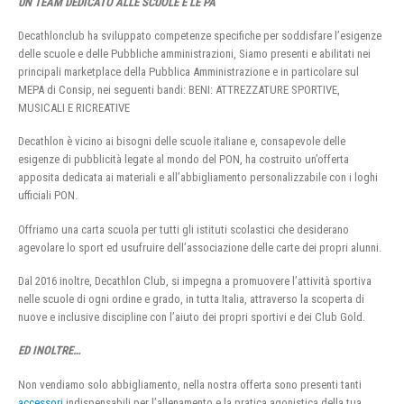
UN TEAM DEDICATO ALLE SCUOLE E LE PA
Decathlonclub ha sviluppato competenze specifiche per soddisfare l’esigenze
delle scuole e delle Pubbliche amministrazioni, Siamo presenti e abilitati nei
principali marketplace della Pubblica Amministrazione e in particolare sul
MEPA di Consip, nei seguenti bandi: BENI: ATTREZZATURE SPORTIVE,
MUSICALI E RICREATIVE
Decathlon è vicino ai bisogni delle scuole italiane e, consapevole delle
esigenze di pubblicità legate al mondo del PON, ha costruito un’offerta
apposita dedicata ai materiali e all’abbigliamento personalizzabile con i loghi
ufficiali PON.
Offriamo una carta scuola per tutti gli istituti scolastici che desiderano
agevolare lo sport ed usufruire dell’associazione delle carte dei propri alunni.
Dal 2016 inoltre, Decathlon Club, si impegna a promuovere l’attività sportiva
nelle scuole di ogni ordine e grado, in tutta Italia, attraverso la scoperta di
nuove e inclusive discipline con l’aiuto dei propri sportivi e dei Club Gold.
ED INOLTRE…
Non vendiamo solo abbigliamento, nella nostra offerta sono presenti tanti
accessori
indispensabili per l’allenamento e la pratica agonistica della tua