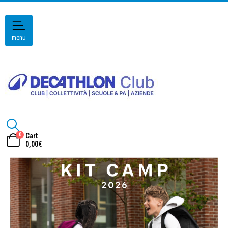
menu
0
Cart
0,00
€