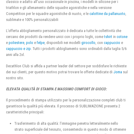
classico e adatto all’uso occasionale in piscina, i modelli in silicone per i
triathlon e gli allenamento delle squadre agonistiche e nella versione
Competition per le squadre agonistiche di nuoto, e le
calottine da pallanuoto
,
sublimate e 100% personalizzabili
L’offerta abbigliamento personalizzato è dedicata a tutte le collettività che
cercano dei prodotti da rendere unici con i proprio loghi, come
tshirt
in
cotone
e
poliestere
,
polo
e
felpe
, disponibili nei modelli
girocollo
, con
cappuccio
e
cappuccio e zip
. Tutti i prodotti abbigliamento sono ordinabili dalla taglia 5/6
anni alla 2xl.
Decathlon Club si affida a partner leader del settore per soddisfare le richieste
dei sui clienti, per questo motivo potrai trovare le offerte dedicate di
Joma
sul
nostro sito.
ELEVATA QUALITÀ DI STAMPA E MASSIMO COMFORT DI GIOCO:
Il procedimento di stampa utilizzato per la personalizzazione completi club ti
garantisce la qualità più elevata. Il processo di SUBLIMAZIONE presenta 2
caratteristiche principali:
Trasferimento di alta qualità: l’immagine penetra letteralmente nello
strato superficiale del tessuto, consentendo in questo modo di ottenere