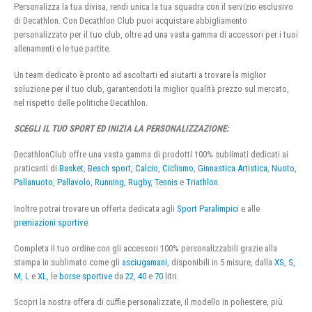
Personalizza la tua divisa, rendi unica la tua squadra con il servizio esclusivo
di Decathlon. Con Decathlon Club puoi acquistare abbigliamento
personalizzato per il tuo club, oltre ad una vasta gamma di accessori per i tuoi
allenamenti e le tue partite.
Un team dedicato è pronto ad ascoltarti ed aiutarti a trovare la miglior
soluzione per il tuo club, garantendoti la miglior qualità prezzo sul mercato,
nel rispetto delle politiche Decathlon.
SCEGLI IL TUO SPORT ED INIZIA LA PERSONALIZZAZIONE:
DecathlonClub offre una vasta gamma di prodotti 100% sublimati dedicati ai
praticanti di
Basket
,
Beach sport
,
Calcio
,
Ciclismo
,
Ginnastica Artistica
,
Nuoto
,
Pallanuoto
,
Pallavolo
,
Running
,
Rugby
,
Tennis
e
Triathlon
.
Inoltre potrai trovare un offerta dedicata agli
Sport Paralimpici
e alle
premiazioni sportive
Completa il tuo ordine con gli accessori 100% personalizzabili grazie alla
stampa in sublimato come gli
asciugamani
, disponibili in 5 misure, dalla
XS
,
S
,
M
,
L
e
XL
, le
borse sportive
da
22
,
40
e
70
litri.
Scopri la nostra offera di cuffie personalizzate, il modello in poliestere, più