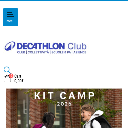
menu
0
Cart
0,00
€