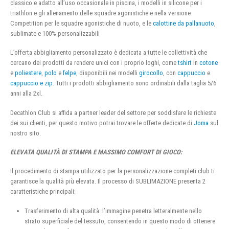
classico e adatto all’uso occasionale in piscina, i modelli in silicone per i
triathlon e gli allenamento delle squadre agonistiche e nella versione
Competition per le squadre agonistiche di nuoto, e le
calottine da pallanuoto
,
sublimate e 100% personalizzabili
L’offerta abbigliamento personalizzato è dedicata a tutte le collettività che
cercano dei prodotti da rendere unici con i proprio loghi, come
tshirt
in
cotone
e
poliestere
,
polo
e
felpe
, disponibili nei modelli
girocollo
, con
cappuccio
e
cappuccio e zip
. Tutti i prodotti abbigliamento sono ordinabili dalla taglia 5/6
anni alla 2xl.
Decathlon Club si affida a partner leader del settore per soddisfare le richieste
dei sui clienti, per questo motivo potrai trovare le offerte dedicate di
Joma
sul
nostro sito.
ELEVATA QUALITÀ DI STAMPA E MASSIMO COMFORT DI GIOCO:
Il procedimento di stampa utilizzato per la personalizzazione completi club ti
garantisce la qualità più elevata. Il processo di SUBLIMAZIONE presenta 2
caratteristiche principali:
Trasferimento di alta qualità: l’immagine penetra letteralmente nello
strato superficiale del tessuto, consentendo in questo modo di ottenere