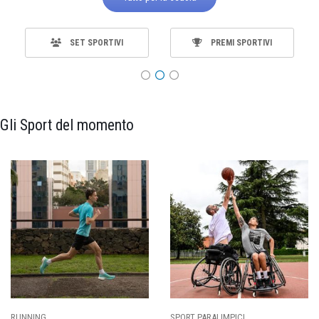
SET SPORTIVI
PREMI SPORTIVI
Gli Sport del momento
ALIMPICI
CALCIO
BASKET