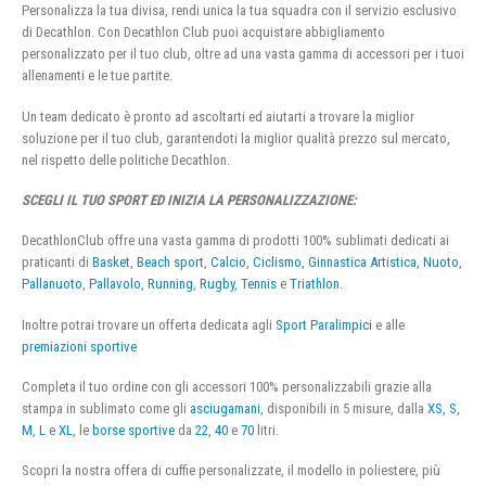
Personalizza la tua divisa, rendi unica la tua squadra con il servizio esclusivo
di Decathlon. Con Decathlon Club puoi acquistare abbigliamento
personalizzato per il tuo club, oltre ad una vasta gamma di accessori per i tuoi
allenamenti e le tue partite.
Un team dedicato è pronto ad ascoltarti ed aiutarti a trovare la miglior
soluzione per il tuo club, garantendoti la miglior qualità prezzo sul mercato,
nel rispetto delle politiche Decathlon.
SCEGLI IL TUO SPORT ED INIZIA LA PERSONALIZZAZIONE:
DecathlonClub offre una vasta gamma di prodotti 100% sublimati dedicati ai
praticanti di
Basket
,
Beach sport
,
Calcio
,
Ciclismo
,
Ginnastica Artistica
,
Nuoto
,
Pallanuoto
,
Pallavolo
,
Running
,
Rugby
,
Tennis
e
Triathlon
.
Inoltre potrai trovare un offerta dedicata agli
Sport Paralimpici
e alle
premiazioni sportive
Completa il tuo ordine con gli accessori 100% personalizzabili grazie alla
stampa in sublimato come gli
asciugamani
, disponibili in 5 misure, dalla
XS
,
S
,
M
,
L
e
XL
, le
borse sportive
da
22
,
40
e
70
litri.
Scopri la nostra offera di cuffie personalizzate, il modello in poliestere, più