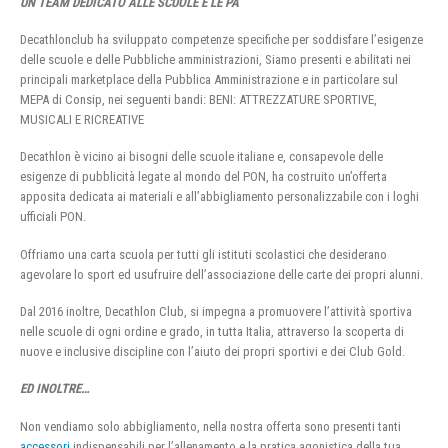
UN TEAM DEDICATO ALLE SCUOLE E LE PA
Decathlonclub ha sviluppato competenze specifiche per soddisfare l’esigenze
delle scuole e delle Pubbliche amministrazioni, Siamo presenti e abilitati nei
principali marketplace della Pubblica Amministrazione e in particolare sul
MEPA di Consip, nei seguenti bandi: BENI: ATTREZZATURE SPORTIVE,
MUSICALI E RICREATIVE
Decathlon è vicino ai bisogni delle scuole italiane e, consapevole delle
esigenze di pubblicità legate al mondo del PON, ha costruito un’offerta
apposita dedicata ai materiali e all’abbigliamento personalizzabile con i loghi
ufficiali PON.
Offriamo una carta scuola per tutti gli istituti scolastici che desiderano
agevolare lo sport ed usufruire dell’associazione delle carte dei propri alunni.
Dal 2016 inoltre, Decathlon Club, si impegna a promuovere l’attività sportiva
nelle scuole di ogni ordine e grado, in tutta Italia, attraverso la scoperta di
nuove e inclusive discipline con l’aiuto dei propri sportivi e dei Club Gold.
ED INOLTRE…
Non vendiamo solo abbigliamento, nella nostra offerta sono presenti tanti
accessori
indispensabili per l’allenamento e la pratica agonistica della tua